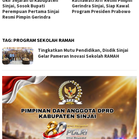
Ukir Sejarah di Kabupaten
Ratnawati Arif Resmi Pimpin
Sinjai, Sosok Bupati
Gerindra Sinjai, Siap Kawal
Perempuan Pertama Sinjai
Program Presiden Prabowo
Resmi Pimpin Gerindra
TAG:
PROGRAM SEKOLAH RAMAH
Tingkatkan Mutu Pendidikan, Disdik Sinjai
Gelar Pameran Inovasi Sekolah RAMAH