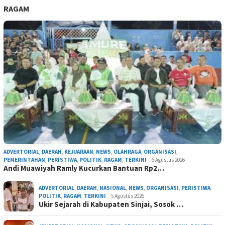
RAGAM
ADVERTORIAL
,
DAERAH
,
KEJUARAAN
,
NEWS
,
OLAHRAGA
,
ORGANISASI
,
PEMERINTAHAN
,
PERISTIWA
,
POLITIK
,
RAGAM
,
TERKINI
6 Agustus 2026
Andi Muawiyah Ramly Kucurkan Bantuan Rp2…
ADVERTORIAL
,
DAERAH
,
NASIONAL
,
NEWS
,
ORGANISASI
,
PERISTIWA
,
POLITIK
,
RAGAM
,
TERKINI
5 Agustus 2026
Ukir Sejarah di Kabupaten Sinjai, Sosok …