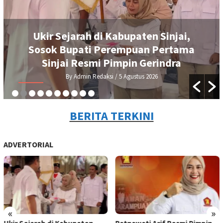
aten Sinjai,
Ratnawati Arif Resmi Pim
uan Pertama
Sinjai, Siap Kawal Prog
 Gerindra
Prabowo
tus 2026
By Admin Redaksi
/ 4 Agustu
BERITA TERKINI
ADVERTORIAL
«
»