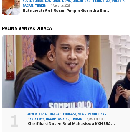
ADVERTORIAL
,
NASIONAL
,
NEWS
,
ORGANISASI
,
PERISTIWA
,
POLITIK
,
RAGAM
,
TERKINI
4 Agustus 2026
Ratnawati Arif Resmi Pimpin Gerindra Sin…
PALING BANYAK DIBACA
1
ADVERTORIAL
,
DAERAH
,
EDUKASI
,
NEWS
,
PENDIDIKAN
,
PERISTIWA
,
RAGAM
,
SOSIAL
,
TERKINI
8,663 x dibaca
Klarifikasi Dosen Soal Mahasiswa KKN UIA…