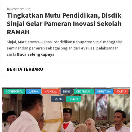
16 Desember 2025
Tingkatkan Mutu Pendidikan, Disdik
Sinjai Gelar Pameran Inovasi Sekolah
RAMAH
Sinjai, MarajaNews—Dinas Pendidikan Kabupaten Sinjai menggelar
seminar dan pameran sebagai bagian dari evaluasi pelaksanaan
serta
Baca selengkapnya
BERITA TERBARU
ANISASI
PERISTIWA
POLITIK
ADVERTORIAL
NASIONAL
NEWS
ORGANISASI
PE
TERKINI