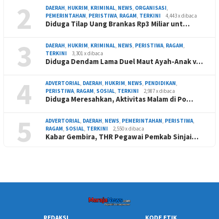
2
DAERAH
,
HUKRIM
,
KRIMINAL
,
NEWS
,
ORGANISASI
,
PEMERINTAHAN
,
PERISTIWA
,
RAGAM
,
TERKINI
4,443 x dibaca
Diduga Tilap Uang Brankas Rp3 Miliar unt…
3
DAERAH
,
HUKRIM
,
KRIMINAL
,
NEWS
,
PERISTIWA
,
RAGAM
,
TERKINI
3,301 x dibaca
Diduga Dendam Lama Duel Maut Ayah-Anak v…
4
ADVERTORIAL
,
DAERAH
,
HUKRIM
,
NEWS
,
PENDIDIKAN
,
PERISTIWA
,
RAGAM
,
SOSIAL
,
TERKINI
2,987 x dibaca
Diduga Meresahkan, Aktivitas Malam di Po…
5
ADVERTORIAL
,
DAERAH
,
NEWS
,
PEMERINTAHAN
,
PERISTIWA
,
RAGAM
,
SOSIAL
,
TERKINI
2,550 x dibaca
Kabar Gembira, THR Pegawai Pemkab Sinjai…
REDAKSI
KODE ETIK