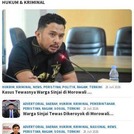
HUKUM & KRIMINAL
HUKRIM
,
KRIMINAL
,
NEWS
,
PERISTIWA
,
POLITIK
,
RAGAM
,
TERKINI
28 Juli 2026
Kasus Tewasnya Warga Sinjai di Morowali …
ADVERTORIAL
,
DAERAH
,
HUKRIM
,
KRIMINAL
,
PEMERINTAHAN
,
PERISTIWA
,
RAGAM
,
SOSIAL
,
TERKINI
28 Juli 2026
Warga Sinjai Tewas Dikeroyok di Morowali…
ADVERTORIAL
,
DAERAH
,
HUKRIM
,
KRIMINAL
,
NASIONAL
,
NEWS
,
PERISTIWA
,
RAGAM
,
SOSIAL
,
TERKINI
28 Juli 2026