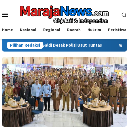
Loncat
ke
Menu
konten
Mobile
Home
Nasional
Regional
Daerah
Hukrim
Peristiwa
orot, Saldi Desak Polisi Usut Tuntas
Pilihan Redaksi
Warga Sinjai Tewas 