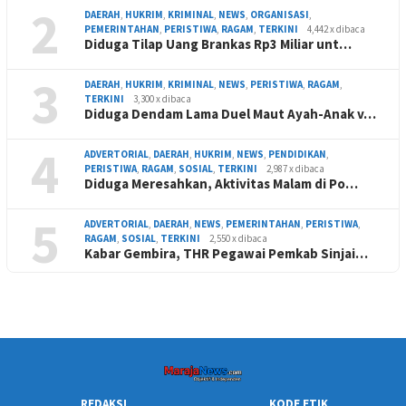
2
DAERAH
,
HUKRIM
,
KRIMINAL
,
NEWS
,
ORGANISASI
,
PEMERINTAHAN
,
PERISTIWA
,
RAGAM
,
TERKINI
4,442 x dibaca
Diduga Tilap Uang Brankas Rp3 Miliar unt…
3
DAERAH
,
HUKRIM
,
KRIMINAL
,
NEWS
,
PERISTIWA
,
RAGAM
,
TERKINI
3,300 x dibaca
Diduga Dendam Lama Duel Maut Ayah-Anak v…
4
ADVERTORIAL
,
DAERAH
,
HUKRIM
,
NEWS
,
PENDIDIKAN
,
PERISTIWA
,
RAGAM
,
SOSIAL
,
TERKINI
2,987 x dibaca
Diduga Meresahkan, Aktivitas Malam di Po…
5
ADVERTORIAL
,
DAERAH
,
NEWS
,
PEMERINTAHAN
,
PERISTIWA
,
RAGAM
,
SOSIAL
,
TERKINI
2,550 x dibaca
Kabar Gembira, THR Pegawai Pemkab Sinjai…
REDAKSI
KODE ETIK