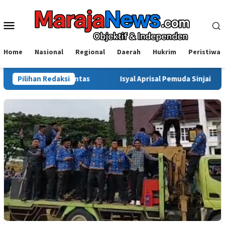
Loncat
ke
Menu
konten
Mobile
Home
Nasional
Regional
Daerah
Hukrim
Peristiwa
usut Tuntas
Pilihan Redaksi
Isyal Aprisal Pemuda Sinjai Soroti Dugaan Ma