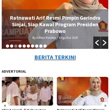
DEMA UIAD Serahkan Petisi Kenaikan
Dana Operasional Ormawa, Wakil
Rektor III Siap Bawa ke Rapat Senat
By Admin Redaksi
/ 3 Agustus 2026
BERITA TERKINI
ADVERTORIAL
«
»