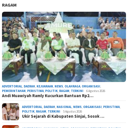
RAGAM
ADVERTORIAL
,
DAERAH
,
KEJUARAAN
,
NEWS
,
OLAHRAGA
,
ORGANISASI
,
PEMERINTAHAN
,
PERISTIWA
,
POLITIK
,
RAGAM
,
TERKINI
6 Agustus 2026
Andi Muawiyah Ramly Kucurkan Bantuan Rp2…
ADVERTORIAL
,
DAERAH
,
NASIONAL
,
NEWS
,
ORGANISASI
,
PERISTIWA
,
POLITIK
,
RAGAM
,
TERKINI
5 Agustus 2026
Ukir Sejarah di Kabupaten Sinjai, Sosok …