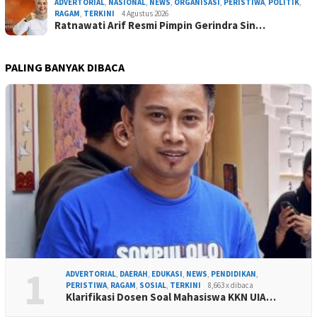
ADVERTORIAL
,
NASIONAL
,
NEWS
,
ORGANISASI
,
PERISTIWA
,
POLITIK
,
RAGAM
,
TERKINI
4 Agustus 2026
Ratnawati Arif Resmi Pimpin Gerindra Sin…
PALING BANYAK DIBACA
1
ADVERTORIAL
,
DAERAH
,
EDUKASI
,
NEWS
,
PENDIDIKAN
,
PERISTIWA
,
RAGAM
,
SOSIAL
,
TERKINI
8,663 x dibaca
Klarifikasi Dosen Soal Mahasiswa KKN UIA…