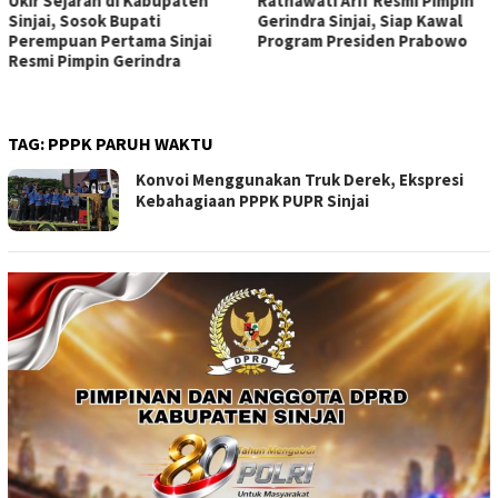
Ratnawati Arif Resmi Pimpin
Andi Muawiyah Ramly
Gerindra Sinjai, Siap Kawal
Kucurkan Bantuan Rp20 Juta
Program Presiden Prabowo
untuk GOR Sinjai, Guyonan ke
Wakil Bupati Bikin Penonton
Pecah
TAG:
PPPK PARUH WAKTU
Konvoi Menggunakan Truk Derek, Ekspresi
Kebahagiaan PPPK PUPR Sinjai