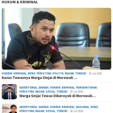
HUKUM & KRIMINAL
HUKRIM
,
KRIMINAL
,
NEWS
,
PERISTIWA
,
POLITIK
,
RAGAM
,
TERKINI
28 Juli 2026
Kasus Tewasnya Warga Sinjai di Morowali …
ADVERTORIAL
,
DAERAH
,
HUKRIM
,
KRIMINAL
,
PEMERINTAHAN
,
PERISTIWA
,
RAGAM
,
SOSIAL
,
TERKINI
28 Juli 2026
Warga Sinjai Tewas Dikeroyok di Morowali…
ADVERTORIAL
,
DAERAH
,
HUKRIM
,
KRIMINAL
,
NASIONAL
,
NEWS
,
PERISTIWA
,
RAGAM
,
SOSIAL
,
TERKINI
28 Juli 2026