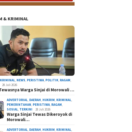
 & KRIMINAL
AL
NASIONAL
NEWS
ORGANISASI
PERISTIWA
POLITIK
RAGAM
TERKINI
,
KRIMINAL
,
NEWS
,
PERISTIWA
,
POLITIK
,
RAGAM
,
28 Juli 2026
Tewasnya Warga Sinjai di Morowali …
ADVERTORIAL
,
DAERAH
,
HUKRIM
,
KRIMINAL
,
PEMERINTAHAN
,
PERISTIWA
,
RAGAM
,
SOSIAL
,
TERKINI
28 Juli 2026
Warga Sinjai Tewas Dikeroyok di
Morowali…
atnawati Arif Resmi Pimpin Gerindra Sinjai, S
Program Presiden Prabowo
ADVERTORIAL
,
DAERAH
,
HUKRIM
,
KRIMINAL
,