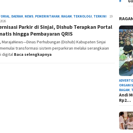
GU
TORIAL
,
DAERAH
,
NEWS
,
PEMERINTAHAN
,
RAGAM
,
TEKNOLOGI
,
TERKINI
Admin
19
RAGA
 2026
Redaksi
rnisasi Parkir di Sinjai, Dishub Terapkan Portal
atis hingga Pembayaran QRIS
I, MarajaNews—Dinas Perhubungan (Dishub) Kabupaten Sinjai
memulai transformasi sistem perparkiran melalui serangkaian
i digital
Baca selengkapnya
ADVERTO
ORGANIS
RAGAM
,
Andi M
Rp2…