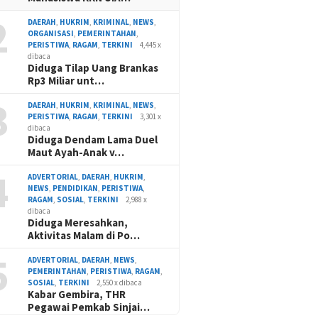
2
DAERAH
,
HUKRIM
,
KRIMINAL
,
NEWS
,
ORGANISASI
,
PEMERINTAHAN
,
PERISTIWA
,
RAGAM
,
TERKINI
4,445 x
dibaca
Diduga Tilap Uang Brankas
Rp3 Miliar unt…
3
DAERAH
,
HUKRIM
,
KRIMINAL
,
NEWS
,
PERISTIWA
,
RAGAM
,
TERKINI
3,301 x
dibaca
Diduga Dendam Lama Duel
Maut Ayah-Anak v…
4
ADVERTORIAL
,
DAERAH
,
HUKRIM
,
NEWS
,
PENDIDIKAN
,
PERISTIWA
,
RAGAM
,
SOSIAL
,
TERKINI
2,988 x
dibaca
Diduga Meresahkan,
Aktivitas Malam di Po…
5
ADVERTORIAL
,
DAERAH
,
NEWS
,
PEMERINTAHAN
,
PERISTIWA
,
RAGAM
,
SOSIAL
,
TERKINI
2,550 x dibaca
Kabar Gembira, THR
Pegawai Pemkab Sinjai…