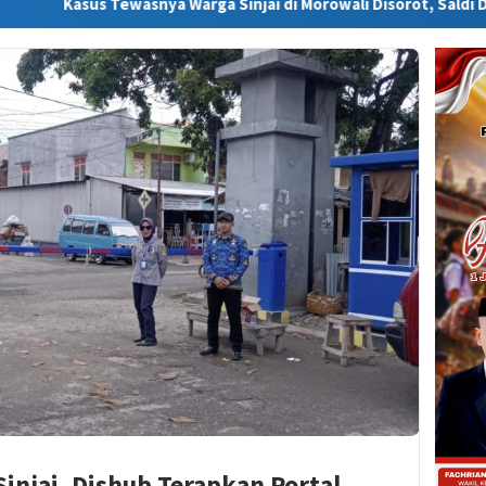
snya Warga Sinjai di Morowali Disorot, Saldi Desak Polisi Usut T
Sinjai, Dishub Terapkan Portal