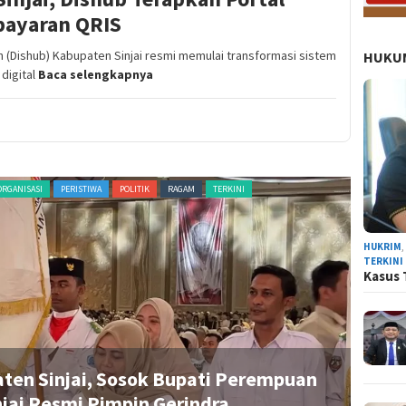
bayaran QRIS
(Dishub) Kabupaten Sinjai resmi memulai transformasi sistem
HUKUM
 digital
Baca selengkapnya
ORGANISASI
PERISTIWA
POLITIK
RAGAM
TERKINI
ADVERTORI
HUKRIM
TERKINI
Kasus 
aten Sinjai, Sosok Bupati Perempuan
R
jai Resmi Pimpin Gerindra