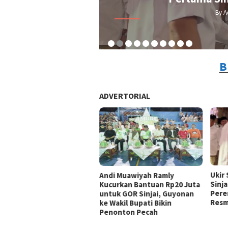
By A
B
ADVERTORIAL
Ukir
Andi Muawiyah Ramly
Sinja
Kucurkan Bantuan Rp20 Juta
Pere
untuk GOR Sinjai, Guyonan
Resm
ke Wakil Bupati Bikin
Penonton Pecah