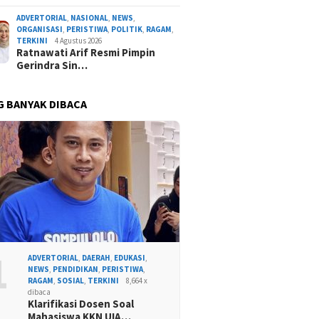
ADVERTORIAL
,
NASIONAL
,
NEWS
,
ORGANISASI
,
PERISTIWA
,
POLITIK
,
RAGAM
,
TERKINI
4 Agustus 2026
Ratnawati Arif Resmi Pimpin
Gerindra Sin…
G BANYAK DIBACA
1
ADVERTORIAL
,
DAERAH
,
EDUKASI
,
NEWS
,
PENDIDIKAN
,
PERISTIWA
,
RAGAM
,
SOSIAL
,
TERKINI
8,664 x
dibaca
Klarifikasi Dosen Soal
Mahasiswa KKN UIA…