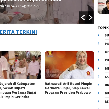
dmin Redaksi
/ 5 Agustus 2026
TOPIK
ERITA TERKINI
SU
PO
OP
CU
BN
KA
 Sejarah di Kabupaten
Ratnawati Arif Resmi Pimpin
UI
i, Sosok Bupati
Gerindra Sinjai, Siap Kawal
mpuan Pertama Sinjai
Program Presiden Prabowo
BU
i Pimpin Gerindra
RE