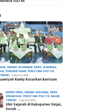
BERNUR SULTRA
M
RIAL
,
DAERAH
,
KEJUARAAN
,
NEWS
,
OLAHRAGA
,
ASI
,
PEMERINTAHAN
,
PERISTIWA
,
POLITIK
,
TERKINI
6 Agustus 2026
uawiyah Ramly Kucurkan Bantuan
ADVERTORIAL
,
DAERAH
,
NASIONAL
,
NEWS
,
ORGANISASI
,
PERISTIWA
,
POLITIK
,
RAGAM
,
TERKINI
5 Agustus 2026
Ukir Sejarah di Kabupaten Sinjai,
Sosok …