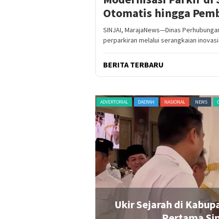
Otomatis hingga Pem
SINJAI, MarajaNews—Dinas Perhubungan 
perparkiran melalui serangkaian inovasi
BERITA TERBARU
HAN
PERISTIWA
POLITIK
RAGAM
ADVERTORIAL
DAERAH
NASIONAL
NEWS
Rp20 Juta untuk
Ukir Sejarah di Kabup
n Penonton Pecah
Pertama Sin