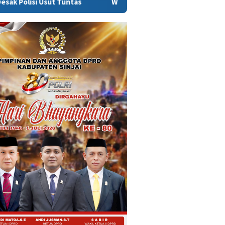
untas
Warga Sinjai Tewas Dikeroyok di Morowali, Ketua D