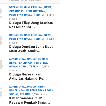
2
DAERAH
,
HUKRIM
,
KRIMINAL
,
NEWS
,
ORGANISASI
,
PEMERINTAHAN
,
PERISTIWA
,
RAGAM
,
TERKINI
4,443 x
dibaca
Diduga Tilap Uang Brankas
Rp3 Miliar unt…
3
DAERAH
,
HUKRIM
,
KRIMINAL
,
NEWS
,
PERISTIWA
,
RAGAM
,
TERKINI
3,301 x
dibaca
Diduga Dendam Lama Duel
Maut Ayah-Anak v…
4
ADVERTORIAL
,
DAERAH
,
HUKRIM
,
NEWS
,
PENDIDIKAN
,
PERISTIWA
,
RAGAM
,
SOSIAL
,
TERKINI
2,987 x
dibaca
Diduga Meresahkan,
Aktivitas Malam di Po…
5
ADVERTORIAL
,
DAERAH
,
NEWS
,
PEMERINTAHAN
,
PERISTIWA
,
RAGAM
,
SOSIAL
,
TERKINI
2,550 x dibaca
Kabar Gembira, THR
Pegawai Pemkab Sinjai…