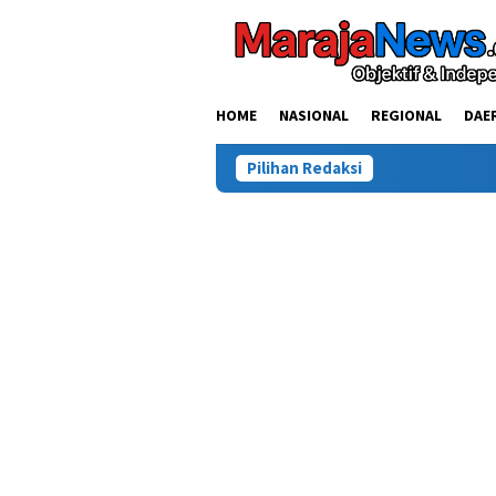
Loncat
ke
konten
HOME
NASIONAL
REGIONAL
DAE
Pilihan Redaksi
Kasus Tew