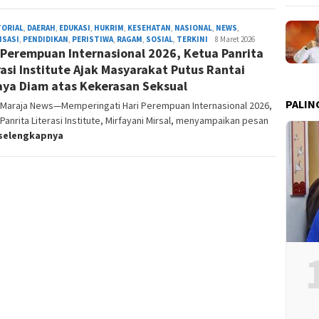
TORIAL
,
DAERAH
,
EDUKASI
,
HUKRIM
,
KESEHATAN
,
NASIONAL
,
NEWS
,
ISASI
,
PENDIDIKAN
,
PERISTIWA
,
RAGAM
,
SOSIAL
,
TERKINI
Admin
8 Maret 2026
 Perempuan Internasional 2026, Ketua Panrita
Redaksi
rasi Institute Ajak Masyarakat Putus Rantai
ya Diam atas Kekerasan Seksual
PALIN
, Maraja News—Memperingati Hari Perempuan Internasional 2026,
Panrita Literasi Institute, Mirfayani Mirsal, menyampaikan pesan
selengkapnya