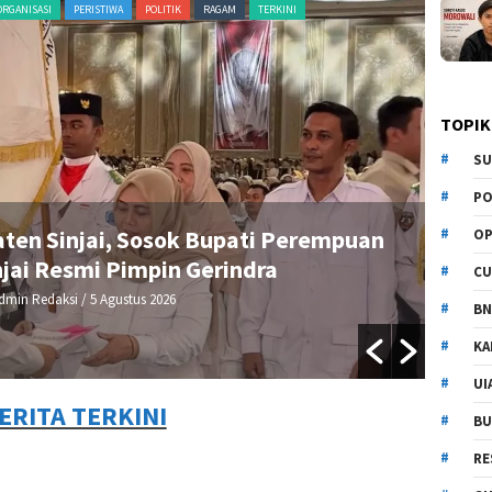
ORGANISASI
PERISTIWA
POLITIK
RAGAM
TERKINI
ADVERTORI
TOPIK
SU
PO
aten Sinjai, Sosok Bupati Perempuan
R
OP
jai Resmi Pimpin Gerindra
CU
dmin Redaksi
/ 5 Agustus 2026
BN
KA
UI
ERITA TERKINI
BU
RE