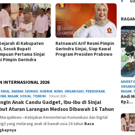
GU
RAGA
 Sejarah di Kabupaten
Ratnawati Arif Resmi Pimpin
i, Sosok Bupati
Gerindra Sinjai, Siap Kawal
mpuan Pertama Sinjai
Program Presiden Prabowo
i Pimpin Gerindra
 INTERNASIONAL 2026
ADVERTO
ORGANIS
RAGAM
,
TORIAL
,
DAERAH
,
EDUKASI
,
HUKRIM
,
NEWS
,
ORGANISASI
,
PENDIDIKAN
,
Andi M
TIWA
,
RAGAM
,
SOSIAL
,
TERKINI
Admin
9 Maret 2026
Ingin Anak Candu Gadget, Ibu-ibu di Sinjai
Rp2…
Redaksi
ut Aturan Larangan Medsos Dibawah 16 Tahun
, MarajaNews—Kebijakan Kementerian Komunikasi dan Digital
gi) yang melarang anak di bawah usia 16 tahun
Baca
ngkapnya