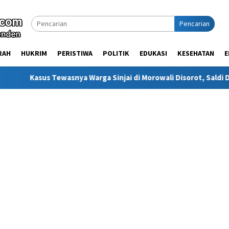
Pencarian
RAH
HUKRIM
PERISTIWA
POLITIK
EDUKASI
KESEHATAN
E
asnya Warga Sinjai di Morowali Disorot, Saldi Desak Polisi Usut 