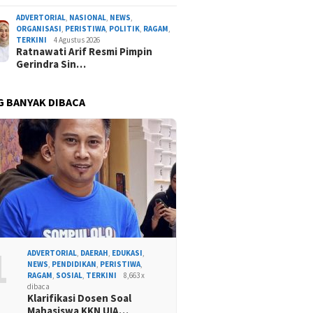
ADVERTORIAL
,
NASIONAL
,
NEWS
,
ORGANISASI
,
PERISTIWA
,
POLITIK
,
RAGAM
,
TERKINI
4 Agustus 2026
Ratnawati Arif Resmi Pimpin
Gerindra Sin…
G BANYAK DIBACA
1
ADVERTORIAL
,
DAERAH
,
EDUKASI
,
NEWS
,
PENDIDIKAN
,
PERISTIWA
,
RAGAM
,
SOSIAL
,
TERKINI
8,663 x
dibaca
Klarifikasi Dosen Soal
Mahasiswa KKN UIA…