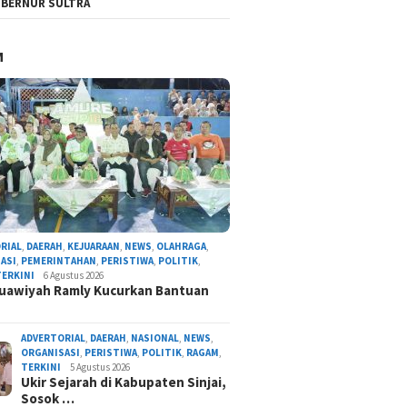
BERNUR SULTRA
M
RIAL
,
DAERAH
,
KEJUARAAN
,
NEWS
,
OLAHRAGA
,
ASI
,
PEMERINTAHAN
,
PERISTIWA
,
POLITIK
,
TERKINI
6 Agustus 2026
uawiyah Ramly Kucurkan Bantuan
ADVERTORIAL
,
DAERAH
,
NASIONAL
,
NEWS
,
ORGANISASI
,
PERISTIWA
,
POLITIK
,
RAGAM
,
TERKINI
5 Agustus 2026
Ukir Sejarah di Kabupaten Sinjai,
Sosok …