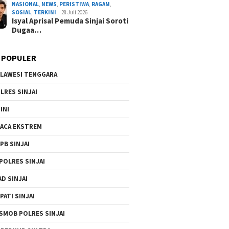
NASIONAL
,
NEWS
,
PERISTIWA
,
RAGAM
,
AL
NASIONAL
NEWS
ORGANISASI
PERISTIWA
POLITIK
RAGAM
TERKINI
SOSIAL
,
TERKINI
28 Juli 2026
Isyal Aprisal Pemuda Sinjai Soroti
Dugaa…
 POPULER
LAWESI TENGGARA
LRES SINJAI
atnawati Arif Resmi Pimpin Gerindra Sinjai, S
INI
Program Presiden Prabowo
ACA EKSTREM
By Admin Redaksi
/ 4 Agustus 2026
PB SINJAI
POLRES SINJAI
AD SINJAI
PATI SINJAI
SMOB POLRES SINJAI