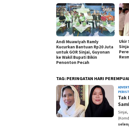
Ukir
Andi Muawiyah Ramly
Sinja
Kucurkan Bantuan Rp20 Juta
Pere
untuk GOR Sinjai, Guyonan
Resm
ke Wakil Bupati Bikin
Penonton Pecah
TAG:
PERINGATAN HARI PEREMPUAN
ADVER
PERIS
Tak 
Samb
Sinjai
(Komdi
sele