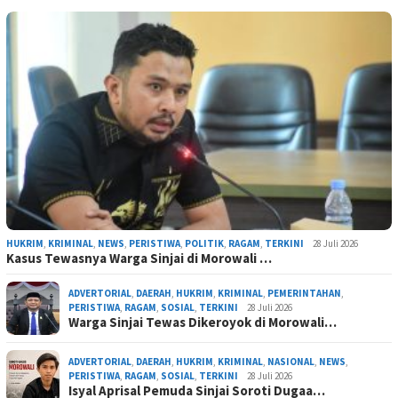
HUKRIM
,
KRIMINAL
,
NEWS
,
PERISTIWA
,
POLITIK
,
RAGAM
,
TERKINI
28 Juli 2026
Kasus Tewasnya Warga Sinjai di Morowali …
ADVERTORIAL
,
DAERAH
,
HUKRIM
,
KRIMINAL
,
PEMERINTAHAN
,
PERISTIWA
,
RAGAM
,
SOSIAL
,
TERKINI
28 Juli 2026
Warga Sinjai Tewas Dikeroyok di Morowali…
ADVERTORIAL
,
DAERAH
,
HUKRIM
,
KRIMINAL
,
NASIONAL
,
NEWS
,
PERISTIWA
,
RAGAM
,
SOSIAL
,
TERKINI
28 Juli 2026
Isyal Aprisal Pemuda Sinjai Soroti Dugaa…