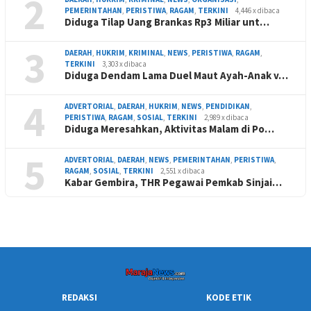
2
PEMERINTAHAN
,
PERISTIWA
,
RAGAM
,
TERKINI
4,446 x dibaca
Diduga Tilap Uang Brankas Rp3 Miliar unt…
3
DAERAH
,
HUKRIM
,
KRIMINAL
,
NEWS
,
PERISTIWA
,
RAGAM
,
TERKINI
3,303 x dibaca
Diduga Dendam Lama Duel Maut Ayah-Anak v…
4
ADVERTORIAL
,
DAERAH
,
HUKRIM
,
NEWS
,
PENDIDIKAN
,
PERISTIWA
,
RAGAM
,
SOSIAL
,
TERKINI
2,989 x dibaca
Diduga Meresahkan, Aktivitas Malam di Po…
5
ADVERTORIAL
,
DAERAH
,
NEWS
,
PEMERINTAHAN
,
PERISTIWA
,
RAGAM
,
SOSIAL
,
TERKINI
2,551 x dibaca
Kabar Gembira, THR Pegawai Pemkab Sinjai…
REDAKSI
KODE ETIK