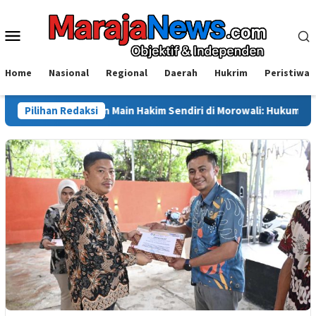
Loncat
ke
Menu
konten
Mobile
Home
Nasional
Regional
Daerah
Hukrim
Peristiwa
oti Dugaan Main Hakim Sendiri di Morowali: Hukum Harus Berdiri di
Pilihan Redaksi