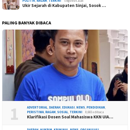
POLITIK
,
RAGAM
,
TERKINI
5 Agustus 2026
Ukir Sejarah di Kabupaten Sinjai, Sosok …
PALING BANYAK DIBACA
1
ADVERTORIAL
,
DAERAH
,
EDUKASI
,
NEWS
,
PENDIDIKAN
,
PERISTIWA
,
RAGAM
,
SOSIAL
,
TERKINI
8,665 x dibaca
Klarifikasi Dosen Soal Mahasiswa KKN UIA…
DAERAH
,
HUKRIM
,
KRIMINAL
,
NEWS
,
ORGANISASI
,