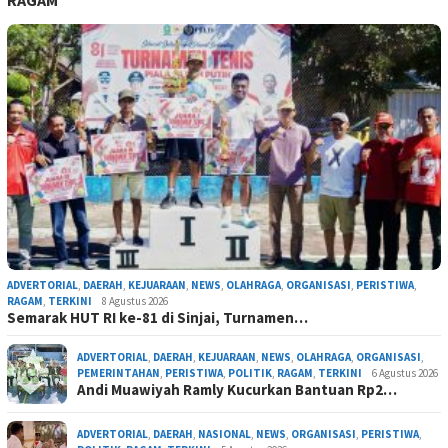
RAGAM
ADVERTORIAL
,
DAERAH
,
KEJUARAAN
,
NEWS
,
OLAHRAGA
,
ORGANISASI
,
PERISTIWA
,
RAGAM
,
TERKINI
8 Agustus 2026
Semarak HUT RI ke-81 di Sinjai, Turnamen…
ADVERTORIAL
,
DAERAH
,
KEJUARAAN
,
NEWS
,
OLAHRAGA
,
ORGANISASI
,
PEMERINTAHAN
,
PERISTIWA
,
POLITIK
,
RAGAM
,
TERKINI
6 Agustus 2026
Andi Muawiyah Ramly Kucurkan Bantuan Rp2…
ADVERTORIAL
,
DAERAH
,
NASIONAL
,
NEWS
,
ORGANISASI
,
PERISTIWA
,