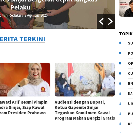
By Admin Redaksi
/ 2 Agustus 2026
TOPIK
ERITA TERKINI
SU
PO
OP
CU
BN
KA
awati Arif Resmi Pimpin
Audiensi dengan Bupati,
UI
dra Sinjai, Siap Kawal
Ketua Gapembi Sinjai
ram Presiden Prabowo
Tegaskan Komitmen Kawal
BU
Program Makan Bergizi Gratis
RE