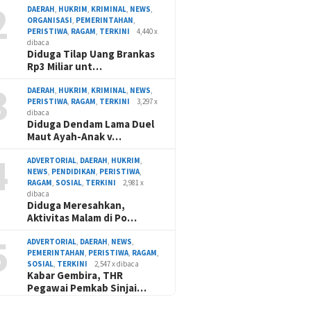
2
DAERAH
,
HUKRIM
,
KRIMINAL
,
NEWS
,
ORGANISASI
,
PEMERINTAHAN
,
PERISTIWA
,
RAGAM
,
TERKINI
4,440 x
dibaca
Diduga Tilap Uang Brankas
Rp3 Miliar unt…
3
DAERAH
,
HUKRIM
,
KRIMINAL
,
NEWS
,
PERISTIWA
,
RAGAM
,
TERKINI
3,297 x
dibaca
Diduga Dendam Lama Duel
Maut Ayah-Anak v…
4
ADVERTORIAL
,
DAERAH
,
HUKRIM
,
NEWS
,
PENDIDIKAN
,
PERISTIWA
,
RAGAM
,
SOSIAL
,
TERKINI
2,981 x
dibaca
Diduga Meresahkan,
Aktivitas Malam di Po…
5
ADVERTORIAL
,
DAERAH
,
NEWS
,
PEMERINTAHAN
,
PERISTIWA
,
RAGAM
,
SOSIAL
,
TERKINI
2,547 x dibaca
Kabar Gembira, THR
Pegawai Pemkab Sinjai…