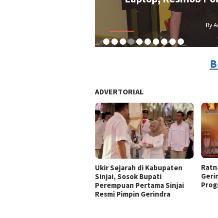
Pelaku
daksi
/ 2 Agustus 2026
B
ADVERTORIAL
Ratn
Ukir Sejarah di Kabupaten
Gerin
Sinjai, Sosok Bupati
Prog
Perempuan Pertama Sinjai
Resmi Pimpin Gerindra