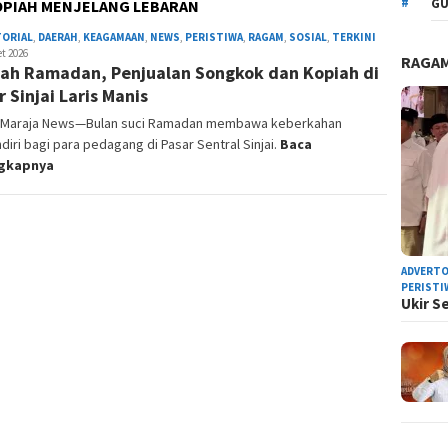
GU
OPIAH MENJELANG LEBARAN
TORIAL
,
DAERAH
,
KEAGAMAAN
,
NEWS
,
PERISTIWA
,
RAGAM
,
SOSIAL
,
TERKINI
Admin
t 2026
Redaksi
RAGA
ah Ramadan, Penjualan Songkok dan Kopiah di
r Sinjai Laris Manis
i, Maraja News—Bulan suci Ramadan membawa keberkahan
diri bagi para pedagang di Pasar Sentral Sinjai.
Baca
ngkapnya
ADVERTO
PERISTI
Ukir S