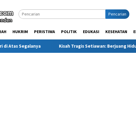
Pencarian
RAH
HUKRIM
PERISTIWA
POLITIK
EDUKASI
KESEHATAN
E
ya
Kisah Tragis Setiawan: Berjuang Hidupi Adik-Adik, Pu