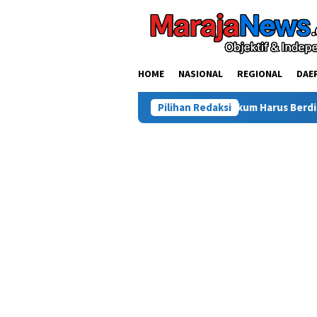
Loncat
ke
konten
HOME
NASIONAL
REGIONAL
DAE
in Hakim Sendiri di Morowali: Hukum Harus Berdiri di Atas Segalan
Pilihan Redaksi