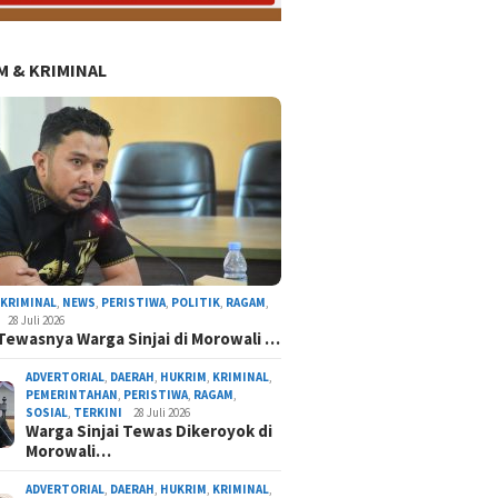
 & KRIMINAL
KEAGAMAAN
ORGANISASI
SOSIAL
,
KRIMINAL
,
NEWS
,
PERISTIWA
,
POLITIK
,
RAGAM
,
28 Juli 2026
Tewasnya Warga Sinjai di Morowali …
ADVERTORIAL
,
DAERAH
,
HUKRIM
,
KRIMINAL
,
PEMERINTAHAN
,
PERISTIWA
,
RAGAM
,
SOSIAL
,
TERKINI
28 Juli 2026
Warga Sinjai Tewas Dikeroyok di
Morowali…
anae
Semarak Muktamar V Wahdah di S
hingga Pasar Murah un
ADVERTORIAL
,
DAERAH
,
HUKRIM
,
KRIMINAL
,