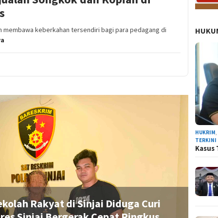
s
an membawa keberkahan tersendiri bagi para pedagang di
HUKUM
ya
HUKRIM
TERKINI
Kasus 
galkan Sejenak Panen Padi, Warga Dusun Cinr
Kompak Kerja Bakti Bersihkan Lingkungan