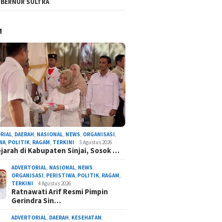
BERNUR SULTRA
M
RIAL
,
DAERAH
,
NASIONAL
,
NEWS
,
ORGANISASI
,
WA
,
POLITIK
,
RAGAM
,
TERKINI
5 Agustus 2026
ejarah di Kabupaten Sinjai, Sosok …
ADVERTORIAL
,
NASIONAL
,
NEWS
,
ORGANISASI
,
PERISTIWA
,
POLITIK
,
RAGAM
,
TERKINI
4 Agustus 2026
Ratnawati Arif Resmi Pimpin
Gerindra Sin…
ADVERTORIAL
,
DAERAH
,
KESEHATAN
,