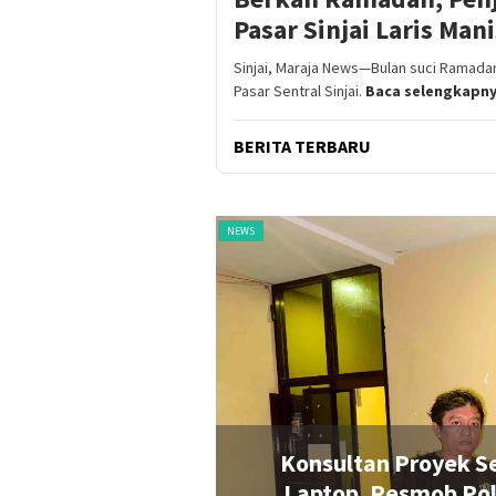
Pasar Sinjai Laris Mani
Sinjai, Maraja News—Bulan suci Ramad
Pasar Sentral Sinjai.
Baca selengkapn
BERITA TERBARU
NEWS
 Rakyat di Sinjai Diduga Curi
Ting
injai Bergerak Cepat Ringkus