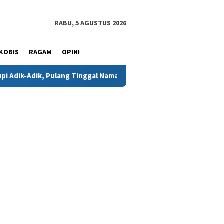
RABU, 5 AGUSTUS 2026
KOBIS
RAGAM
OPINI
lang Tinggal Nama Usai Dikeroyok Massa
Diduga Remas Dad