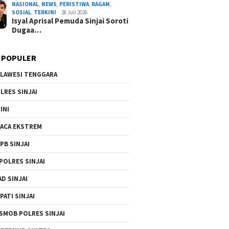
NASIONAL
,
NEWS
,
PERISTIWA
,
RAGAM
,
By Admin Redaksi
/ 1 Ag
SOSIAL
,
TERKINI
28 Juli 2026
Isyal Aprisal Pemuda Sinjai Soroti
Dugaa…
 POPULER
LAWESI TENGGARA
LRES SINJAI
INI
ACA EKSTREM
PB SINJAI
POLRES SINJAI
AD SINJAI
PATI SINJAI
SMOB POLRES SINJAI