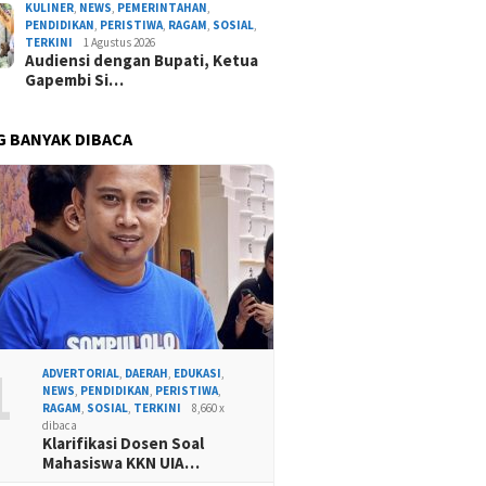
KULINER
,
NEWS
,
PEMERINTAHAN
,
PENDIDIKAN
,
PERISTIWA
,
RAGAM
,
SOSIAL
,
TERKINI
1 Agustus 2026
Audiensi dengan Bupati, Ketua
Gapembi Si…
G BANYAK DIBACA
1
ADVERTORIAL
,
DAERAH
,
EDUKASI
,
NEWS
,
PENDIDIKAN
,
PERISTIWA
,
RAGAM
,
SOSIAL
,
TERKINI
8,660 x
dibaca
Klarifikasi Dosen Soal
Mahasiswa KKN UIA…