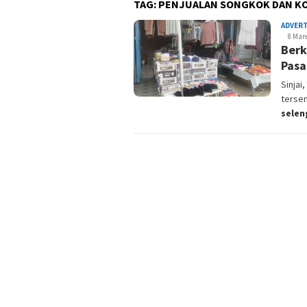
TAG:
PENJUALAN SONGKOK DAN K
ADVER
8 Mare
Berk
Pasa
Sinja
tersen
sele