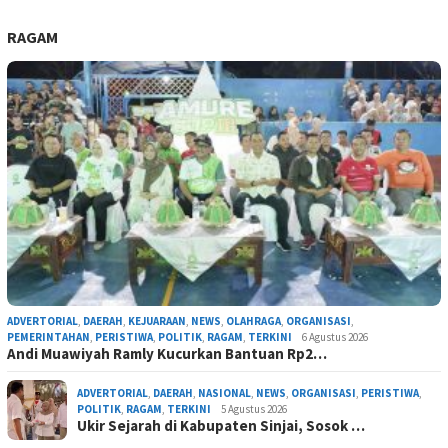
RAGAM
ADVERTORIAL
,
DAERAH
,
KEJUARAAN
,
NEWS
,
OLAHRAGA
,
ORGANISASI
,
PEMERINTAHAN
,
PERISTIWA
,
POLITIK
,
RAGAM
,
TERKINI
6 Agustus 2026
Andi Muawiyah Ramly Kucurkan Bantuan Rp2…
ADVERTORIAL
,
DAERAH
,
NASIONAL
,
NEWS
,
ORGANISASI
,
PERISTIWA
,
POLITIK
,
RAGAM
,
TERKINI
5 Agustus 2026
Ukir Sejarah di Kabupaten Sinjai, Sosok …