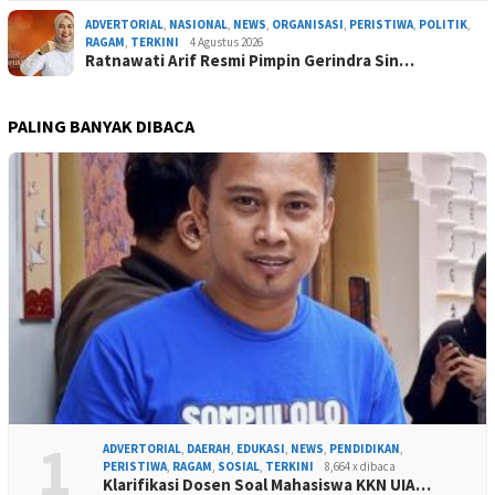
ADVERTORIAL
,
NASIONAL
,
NEWS
,
ORGANISASI
,
PERISTIWA
,
POLITIK
,
RAGAM
,
TERKINI
4 Agustus 2026
Ratnawati Arif Resmi Pimpin Gerindra Sin…
PALING BANYAK DIBACA
1
ADVERTORIAL
,
DAERAH
,
EDUKASI
,
NEWS
,
PENDIDIKAN
,
PERISTIWA
,
RAGAM
,
SOSIAL
,
TERKINI
8,664 x dibaca
Klarifikasi Dosen Soal Mahasiswa KKN UIA…