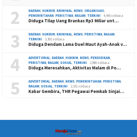
2
DAERAH
,
HUKRIM
,
KRIMINAL
,
NEWS
,
ORGANISASI
,
PEMERINTAHAN
,
PERISTIWA
,
RAGAM
,
TERKINI
4,445 x dibaca
Diduga Tilap Uang Brankas Rp3 Miliar unt…
3
DAERAH
,
HUKRIM
,
KRIMINAL
,
NEWS
,
PERISTIWA
,
RAGAM
,
TERKINI
3,301 x dibaca
Diduga Dendam Lama Duel Maut Ayah-Anak v…
4
ADVERTORIAL
,
DAERAH
,
HUKRIM
,
NEWS
,
PENDIDIKAN
,
PERISTIWA
,
RAGAM
,
SOSIAL
,
TERKINI
2,988 x dibaca
Diduga Meresahkan, Aktivitas Malam di Po…
5
ADVERTORIAL
,
DAERAH
,
NEWS
,
PEMERINTAHAN
,
PERISTIWA
,
RAGAM
,
SOSIAL
,
TERKINI
2,551 x dibaca
Kabar Gembira, THR Pegawai Pemkab Sinjai…