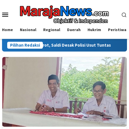
Loncat
ke
Menu
konten
Mobile
Home
Nasional
Regional
Daerah
Hukrim
Peristiwa
wali Disorot, Saldi Desak Polisi Usut Tuntas
Pilihan Redaksi
Warga Sinja