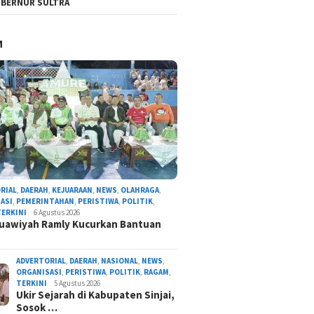
BERNUR SULTRA
M
RIAL
,
DAERAH
,
KEJUARAAN
,
NEWS
,
OLAHRAGA
,
ASI
,
PEMERINTAHAN
,
PERISTIWA
,
POLITIK
,
TERKINI
6 Agustus 2026
uawiyah Ramly Kucurkan Bantuan
ADVERTORIAL
,
DAERAH
,
NASIONAL
,
NEWS
,
ORGANISASI
,
PERISTIWA
,
POLITIK
,
RAGAM
,
TERKINI
5 Agustus 2026
Ukir Sejarah di Kabupaten Sinjai,
Sosok …