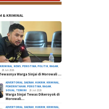
 & KRIMINAL
TERKINI
NEWS
,
KRIMINAL
,
NEWS
,
PERISTIWA
,
POLITIK
,
RAGAM
,
28 Juli 2026
Tewasnya Warga Sinjai di Morowali …
ADVERTORIAL
,
DAERAH
,
HUKRIM
,
KRIMINAL
,
PEMERINTAHAN
,
PERISTIWA
,
RAGAM
,
SOSIAL
,
TERKINI
28 Juli 2026
Warga Sinjai Tewas Dikeroyok di
Morowali…
injai, Siap Kawal
DEMA UIAD Serahka
owo
Ormawa, Wakil Re
ADVERTORIAL
,
DAERAH
,
HUKRIM
,
KRIMINAL
,