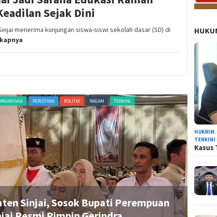
eadilan Sejak Dini
injai menerima kunjungan siswa-siswi sekolah dasar (SD) di
HUKUM
gkapnya
ADVERTORIAL
NASIONAL
NEWS
ORGANISASI
PERISTIWA
POLITIK
RAGAM
HUKRIM
TERKINI
Kasus 
Ratnawati Arif Resmi Pimpin Gerindra S
Program Presiden Prab