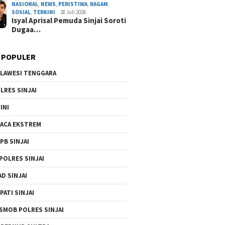
NASIONAL
,
NEWS
,
PERISTIWA
,
RAGAM
,
B
SOSIAL
,
TERKINI
28 Juli 2026
Isyal Aprisal Pemuda Sinjai Soroti
Dugaa…
 POPULER
LAWESI TENGGARA
LRES SINJAI
INI
ACA EKSTREM
PB SINJAI
POLRES SINJAI
AD SINJAI
PATI SINJAI
SMOB POLRES SINJAI