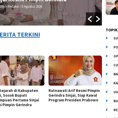
By Admin Redaksi
/ 4 Agustus 2026
TOPIK
ERITA TERKINI
SU
PO
OP
CU
BN
KA
 Sejarah di Kabupaten
Ratnawati Arif Resmi Pimpin
UI
i, Sosok Bupati
Gerindra Sinjai, Siap Kawal
mpuan Pertama Sinjai
Program Presiden Prabowo
BU
i Pimpin Gerindra
RE