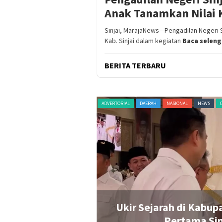
Anak Tanamkan Nilai K
Sinjai, MarajaNews—Pengadilan Negeri S
Kab. Sinjai dalam kegiatan
Baca selen
BERITA TERBARU
AL
NEWS
ORGANISASI
PERISTIWA
POLITIK
RAGAM
TERKINI
di Kabupaten Sinjai, Sosok Bupati Perempuan
tama Sinjai Resmi Pimpin Gerindra