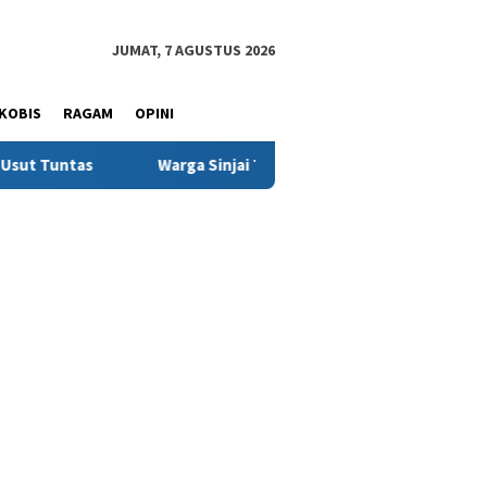
JUMAT, 7 AGUSTUS 2026
KOBIS
RAGAM
OPINI
Warga Sinjai Tewas Dikeroyok di Morowali, Ketua DPRD Minta K