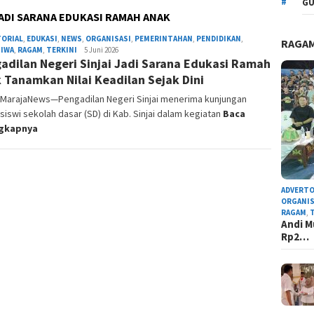
GU
JADI SARANA EDUKASI RAMAH ANAK
TORIAL
,
EDUKASI
,
NEWS
,
ORGANISASI
,
PEMERINTAHAN
,
PENDIDIKAN
,
RAGA
TIWA
,
RAGAM
,
TERKINI
Admin
5 Juni 2026
adilan Negeri Sinjai Jadi Sarana Edukasi Ramah
Redaksi
 Tanamkan Nilai Keadilan Sejak Dini
, MarajaNews—Pengadilan Negeri Sinjai menerima kunjungan
siswi sekolah dasar (SD) di Kab. Sinjai dalam kegiatan
Baca
ngkapnya
ADVERTO
ORGANIS
RAGAM
,
Andi M
Rp2…