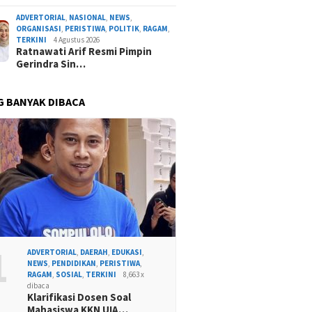
ADVERTORIAL
,
NASIONAL
,
NEWS
,
ORGANISASI
,
PERISTIWA
,
POLITIK
,
RAGAM
,
TERKINI
4 Agustus 2026
Ratnawati Arif Resmi Pimpin
Gerindra Sin…
G BANYAK DIBACA
1
ADVERTORIAL
,
DAERAH
,
EDUKASI
,
NEWS
,
PENDIDIKAN
,
PERISTIWA
,
RAGAM
,
SOSIAL
,
TERKINI
8,663 x
dibaca
Klarifikasi Dosen Soal
Mahasiswa KKN UIA…