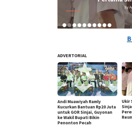
By Admin Redaksi
/ 5 Agustus 2026
B
ADVERTORIAL
Ukir
Andi Muawiyah Ramly
Sinja
Kucurkan Bantuan Rp20 Juta
Pere
untuk GOR Sinjai, Guyonan
Resm
ke Wakil Bupati Bikin
Penonton Pecah