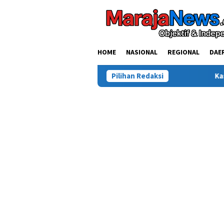
Loncat
ke
konten
HOME
NASIONAL
REGIONAL
DAE
Pilihan Redaksi
Kasus Tewasnya Warga S