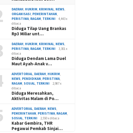
2
DAERAH
,
HUKRIM
,
KRIMINAL
,
NEWS
,
ORGANISASI
,
PEMERINTAHAN
,
PERISTIWA
,
RAGAM
,
TERKINI
4,443 x
dibaca
Diduga Tilap Uang Brankas
Rp3 Miliar unt…
3
DAERAH
,
HUKRIM
,
KRIMINAL
,
NEWS
,
PERISTIWA
,
RAGAM
,
TERKINI
3,301 x
dibaca
Diduga Dendam Lama Duel
Maut Ayah-Anak v…
4
ADVERTORIAL
,
DAERAH
,
HUKRIM
,
NEWS
,
PENDIDIKAN
,
PERISTIWA
,
RAGAM
,
SOSIAL
,
TERKINI
2,987 x
dibaca
Diduga Meresahkan,
Aktivitas Malam di Po…
5
ADVERTORIAL
,
DAERAH
,
NEWS
,
PEMERINTAHAN
,
PERISTIWA
,
RAGAM
,
SOSIAL
,
TERKINI
2,550 x dibaca
Kabar Gembira, THR
Pegawai Pemkab Sinjai…