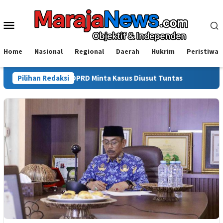
Loncat
ke
Menu
konten
Mobile
Home
Nasional
Regional
Daerah
Hukrim
Peristiwa
, Ketua DPRD Minta Kasus Diusut Tuntas
Pilihan Redaksi
Isyal Aprisal Pe