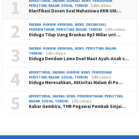
1
ADVERTORIAL
,
DAERAH
,
EDUKASI
,
NEWS
,
PENDIDIKAN
,
PERISTIWA
,
RAGAM
,
SOSIAL
,
TERKINI
8,664 x dibaca
Klarifikasi Dosen Soal Mahasiswa KKN UIA…
2
DAERAH
,
HUKRIM
,
KRIMINAL
,
NEWS
,
ORGANISASI
,
PEMERINTAHAN
,
PERISTIWA
,
RAGAM
,
TERKINI
4,445 x dibaca
Diduga Tilap Uang Brankas Rp3 Miliar unt…
3
DAERAH
,
HUKRIM
,
KRIMINAL
,
NEWS
,
PERISTIWA
,
RAGAM
,
TERKINI
3,301 x dibaca
Diduga Dendam Lama Duel Maut Ayah-Anak v…
4
ADVERTORIAL
,
DAERAH
,
HUKRIM
,
NEWS
,
PENDIDIKAN
,
PERISTIWA
,
RAGAM
,
SOSIAL
,
TERKINI
2,988 x dibaca
Diduga Meresahkan, Aktivitas Malam di Po…
5
ADVERTORIAL
,
DAERAH
,
NEWS
,
PEMERINTAHAN
,
PERISTIWA
,
RAGAM
,
SOSIAL
,
TERKINI
2,551 x dibaca
Kabar Gembira, THR Pegawai Pemkab Sinjai…