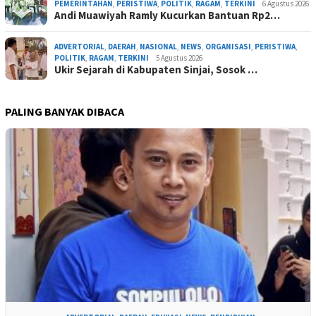
PEMERINTAHAN
,
PERISTIWA
,
POLITIK
,
RAGAM
,
TERKINI
6 Agustus 2026
Andi Muawiyah Ramly Kucurkan Bantuan Rp2…
ADVERTORIAL
,
DAERAH
,
NASIONAL
,
NEWS
,
ORGANISASI
,
PERISTIWA
,
POLITIK
,
RAGAM
,
TERKINI
5 Agustus 2026
Ukir Sejarah di Kabupaten Sinjai, Sosok …
PALING BANYAK DIBACA