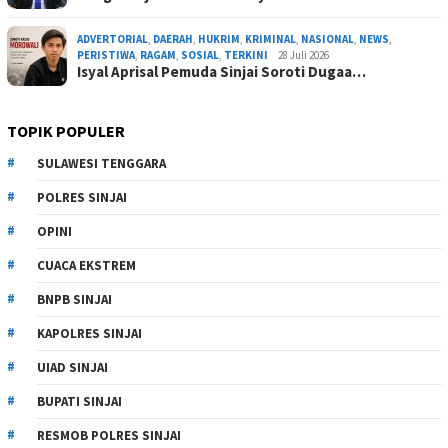
ADVERTORIAL
,
DAERAH
,
HUKRIM
,
KRIMINAL
,
NASIONAL
,
NEWS
,
PERISTIWA
,
RAGAM
,
SOSIAL
,
TERKINI
28 Juli 2026
Isyal Aprisal Pemuda Sinjai Soroti Dugaa…
TOPIK POPULER
SULAWESI TENGGARA
POLRES SINJAI
OPINI
CUACA EKSTREM
BNPB SINJAI
KAPOLRES SINJAI
UIAD SINJAI
BUPATI SINJAI
RESMOB POLRES SINJAI