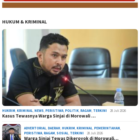
HUKUM & KRIMINAL
HUKRIM
,
KRIMINAL
,
NEWS
,
PERISTIWA
,
POLITIK
,
RAGAM
,
TERKINI
28 Juli 2026
Kasus Tewasnya Warga Sinjai di Morowali …
ADVERTORIAL
,
DAERAH
,
HUKRIM
,
KRIMINAL
,
PEMERINTAHAN
,
PERISTIWA
,
RAGAM
,
SOSIAL
,
TERKINI
28 Juli 2026
Warga Sinjai Tewas Dikeroyok di Morowali…