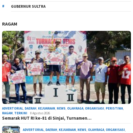
GUBERNUR SULTRA
RAGAM
ADVERTORIAL
,
DAERAH
,
KEJUARAAN
,
NEWS
,
OLAHRAGA
,
ORGANISASI
,
PERISTIWA
,
RAGAM
,
TERKINI
8 Agustus 2026
Semarak HUT RI ke-81 di Sinjai, Turnamen…
ADVERTORIAL
,
DAERAH
,
KEJUARAAN
,
NEWS
,
OLAHRAGA
,
ORGANISASI
,