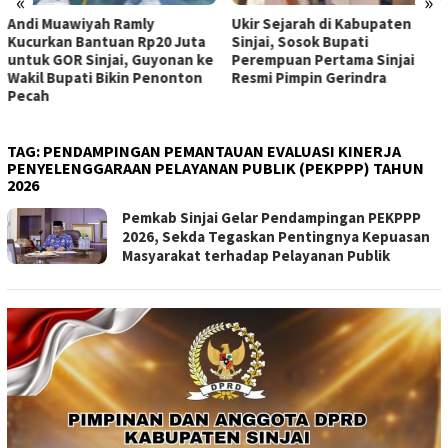
«
»
Andi Muawiyah Ramly
Ukir Sejarah di Kabupaten
Kucurkan Bantuan Rp20 Juta
Sinjai, Sosok Bupati
untuk GOR Sinjai, Guyonan ke
Perempuan Pertama Sinjai
Wakil Bupati Bikin Penonton
Resmi Pimpin Gerindra
Pecah
TAG:
PENDAMPINGAN PEMANTAUAN EVALUASI KINERJA
PENYELENGGARAAN PELAYANAN PUBLIK (PEKPPP) TAHUN
2026
Pemkab Sinjai Gelar Pendampingan PEKPPP
2026, Sekda Tegaskan Pentingnya Kepuasan
Masyarakat terhadap Pelayanan Publik