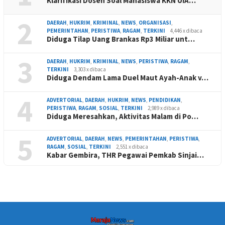
Klarifikasi Dosen Soal Mahasiswa KKN UIA…
2
DAERAH
,
HUKRIM
,
KRIMINAL
,
NEWS
,
ORGANISASI
,
PEMERINTAHAN
,
PERISTIWA
,
RAGAM
,
TERKINI
4,446 x dibaca
Diduga Tilap Uang Brankas Rp3 Miliar unt…
3
DAERAH
,
HUKRIM
,
KRIMINAL
,
NEWS
,
PERISTIWA
,
RAGAM
,
TERKINI
3,303 x dibaca
Diduga Dendam Lama Duel Maut Ayah-Anak v…
4
ADVERTORIAL
,
DAERAH
,
HUKRIM
,
NEWS
,
PENDIDIKAN
,
PERISTIWA
,
RAGAM
,
SOSIAL
,
TERKINI
2,989 x dibaca
Diduga Meresahkan, Aktivitas Malam di Po…
5
ADVERTORIAL
,
DAERAH
,
NEWS
,
PEMERINTAHAN
,
PERISTIWA
,
RAGAM
,
SOSIAL
,
TERKINI
2,551 x dibaca
Kabar Gembira, THR Pegawai Pemkab Sinjai…