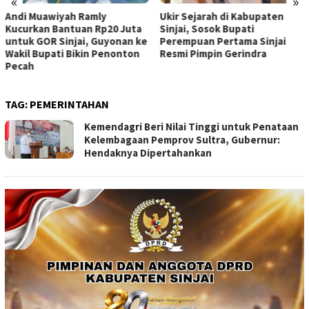
«
»
Andi Muawiyah Ramly
Ukir Sejarah di Kabupaten
Kucurkan Bantuan Rp20 Juta
Sinjai, Sosok Bupati
untuk GOR Sinjai, Guyonan ke
Perempuan Pertama Sinjai
Wakil Bupati Bikin Penonton
Resmi Pimpin Gerindra
Pecah
TAG:
PEMERINTAHAN
Kemendagri Beri Nilai Tinggi untuk Penataan
Kelembagaan Pemprov Sultra, Gubernur:
Hendaknya Dipertahankan