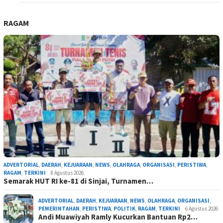
RAGAM
ADVERTORIAL
,
DAERAH
,
KEJUARAAN
,
NEWS
,
OLAHRAGA
,
ORGANISASI
,
PERISTIWA
,
RAGAM
,
TERKINI
8 Agustus 2026
Semarak HUT RI ke-81 di Sinjai, Turnamen…
ADVERTORIAL
,
DAERAH
,
KEJUARAAN
,
NEWS
,
OLAHRAGA
,
ORGANISASI
,
PEMERINTAHAN
,
PERISTIWA
,
POLITIK
,
RAGAM
,
TERKINI
6 Agustus 2026
Andi Muawiyah Ramly Kucurkan Bantuan Rp2…