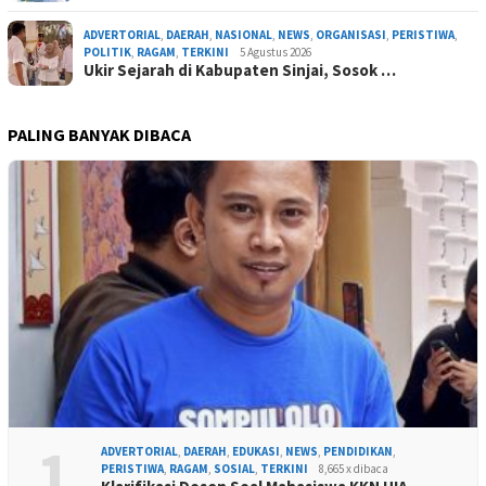
ADVERTORIAL
,
DAERAH
,
NASIONAL
,
NEWS
,
ORGANISASI
,
PERISTIWA
,
POLITIK
,
RAGAM
,
TERKINI
5 Agustus 2026
Ukir Sejarah di Kabupaten Sinjai, Sosok …
PALING BANYAK DIBACA
1
ADVERTORIAL
,
DAERAH
,
EDUKASI
,
NEWS
,
PENDIDIKAN
,
PERISTIWA
,
RAGAM
,
SOSIAL
,
TERKINI
8,665 x dibaca