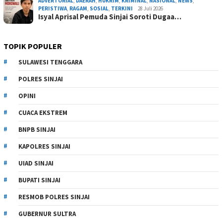
ADVERTORIAL
,
DAERAH
,
HUKRIM
,
KRIMINAL
,
NASIONAL
,
NEWS
,
PERISTIWA
,
RAGAM
,
SOSIAL
,
TERKINI
28 Juli 2026
Isyal Aprisal Pemuda Sinjai Soroti Dugaa…
TOPIK POPULER
SULAWESI TENGGARA
POLRES SINJAI
OPINI
CUACA EKSTREM
BNPB SINJAI
KAPOLRES SINJAI
UIAD SINJAI
BUPATI SINJAI
RESMOB POLRES SINJAI
GUBERNUR SULTRA