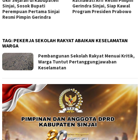
Ratnawati Arif Resmi Pimpin
Andi Muawiyah Ramly
Gerindra Sinjai, Siap Kawal
Kucurkan Bantuan Rp20 Juta
Program Presiden Prabowo
untuk GOR Sinjai, Guyonan ke
Wakil Bupati Bikin Penonton
Pecah
TAG:
PEKERJA SEKOLAH RAKYAT ABAIKAN KESELAMATAN
WARGA
Pembangunan Sekolah Rakyat Menuai Kritik,
Warga Tuntut Pertanggungjawaban
Keselamatan