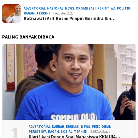
ADVERTORIAL
,
NASIONAL
,
NEWS
,
ORGANISASI
,
PERISTIWA
,
POLITIK
,
RAGAM
,
TERKINI
4 Agustus 2026
Ratnawati Arif Resmi Pimpin Gerindra Sin…
PALING BANYAK DIBACA
1
ADVERTORIAL
,
DAERAH
,
EDUKASI
,
NEWS
,
PENDIDIKAN
,
PERISTIWA
,
RAGAM
,
SOSIAL
,
TERKINI
8,663 x dibaca
Klarifikasi Dosen Soal Mahasiswa KKN UIA…