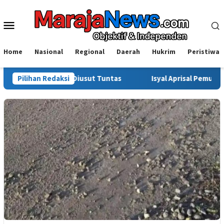
Loncat
ke
Menu
konten
Mobile
Home
Nasional
Regional
Daerah
Hukrim
Peristiwa
 Kasus Diusut Tuntas
Pilihan Redaksi
Isyal Aprisal Pemuda Sinjai Soroti 