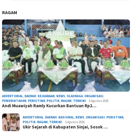
RAGAM
ADVERTORIAL
,
DAERAH
,
KEJUARAAN
,
NEWS
,
OLAHRAGA
,
ORGANISASI
,
PEMERINTAHAN
,
PERISTIWA
,
POLITIK
,
RAGAM
,
TERKINI
6 Agustus 2026
Andi Muawiyah Ramly Kucurkan Bantuan Rp2…
ADVERTORIAL
,
DAERAH
,
NASIONAL
,
NEWS
,
ORGANISASI
,
PERISTIWA
,
POLITIK
,
RAGAM
,
TERKINI
5 Agustus 2026
Ukir Sejarah di Kabupaten Sinjai, Sosok …