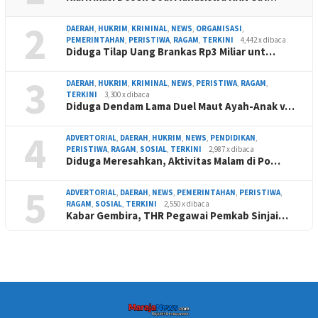
2
DAERAH
,
HUKRIM
,
KRIMINAL
,
NEWS
,
ORGANISASI
,
PEMERINTAHAN
,
PERISTIWA
,
RAGAM
,
TERKINI
4,442 x dibaca
Diduga Tilap Uang Brankas Rp3 Miliar unt…
3
DAERAH
,
HUKRIM
,
KRIMINAL
,
NEWS
,
PERISTIWA
,
RAGAM
,
TERKINI
3,300 x dibaca
Diduga Dendam Lama Duel Maut Ayah-Anak v…
4
ADVERTORIAL
,
DAERAH
,
HUKRIM
,
NEWS
,
PENDIDIKAN
,
PERISTIWA
,
RAGAM
,
SOSIAL
,
TERKINI
2,987 x dibaca
Diduga Meresahkan, Aktivitas Malam di Po…
5
ADVERTORIAL
,
DAERAH
,
NEWS
,
PEMERINTAHAN
,
PERISTIWA
,
RAGAM
,
SOSIAL
,
TERKINI
2,550 x dibaca
Kabar Gembira, THR Pegawai Pemkab Sinjai…