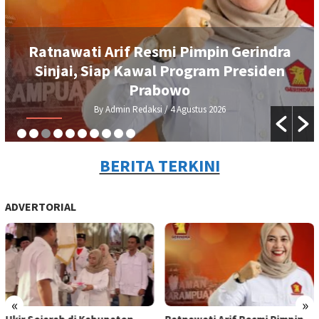
DEMA UIAD Serahkan Petisi Kenaikan
Dana Operasional Ormawa, Wakil
Rektor III Siap Bawa ke Rapat Senat
By Admin Redaksi
/ 3 Agustus 2026
BERITA TERKINI
ADVERTORIAL
«
»