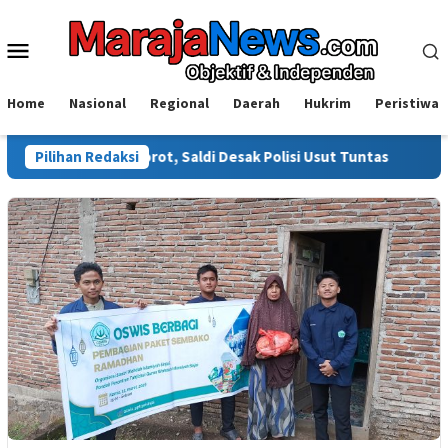
Loncat
ke
Menu
konten
Mobile
Home
Nasional
Regional
Daerah
Hukrim
Peristiwa
li Disorot, Saldi Desak Polisi Usut Tuntas
Pilihan Redaksi
Warga Sinjai 