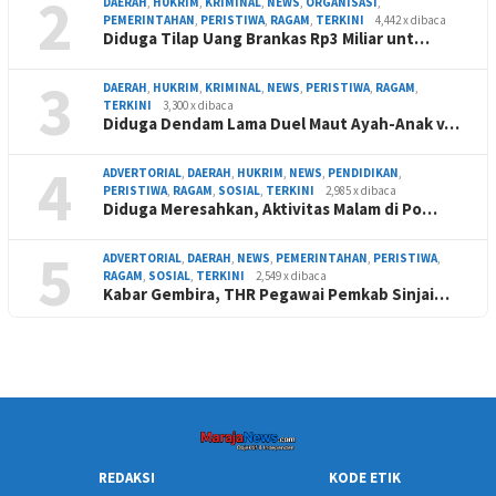
2
DAERAH
,
HUKRIM
,
KRIMINAL
,
NEWS
,
ORGANISASI
,
PEMERINTAHAN
,
PERISTIWA
,
RAGAM
,
TERKINI
4,442 x dibaca
Diduga Tilap Uang Brankas Rp3 Miliar unt…
3
DAERAH
,
HUKRIM
,
KRIMINAL
,
NEWS
,
PERISTIWA
,
RAGAM
,
TERKINI
3,300 x dibaca
Diduga Dendam Lama Duel Maut Ayah-Anak v…
4
ADVERTORIAL
,
DAERAH
,
HUKRIM
,
NEWS
,
PENDIDIKAN
,
PERISTIWA
,
RAGAM
,
SOSIAL
,
TERKINI
2,985 x dibaca
Diduga Meresahkan, Aktivitas Malam di Po…
5
ADVERTORIAL
,
DAERAH
,
NEWS
,
PEMERINTAHAN
,
PERISTIWA
,
RAGAM
,
SOSIAL
,
TERKINI
2,549 x dibaca
Kabar Gembira, THR Pegawai Pemkab Sinjai…
REDAKSI
KODE ETIK