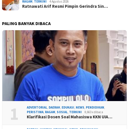
RAGAM
,
TERKINI
4 Agustus 2026
Ratnawati Arif Resmi Pimpin Gerindra Sin…
PALING BANYAK DIBACA
1
ADVERTORIAL
,
DAERAH
,
EDUKASI
,
NEWS
,
PENDIDIKAN
,
PERISTIWA
,
RAGAM
,
SOSIAL
,
TERKINI
8,663 x dibaca
Klarifikasi Dosen Soal Mahasiswa KKN UIA…