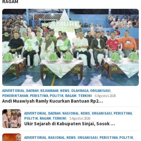
RAGAM
ADVERTORIAL
,
DAERAH
,
KEJUARAAN
,
NEWS
,
OLAHRAGA
,
ORGANISASI
,
PEMERINTAHAN
,
PERISTIWA
,
POLITIK
,
RAGAM
,
TERKINI
6 Agustus 2026
Andi Muawiyah Ramly Kucurkan Bantuan Rp2…
ADVERTORIAL
,
DAERAH
,
NASIONAL
,
NEWS
,
ORGANISASI
,
PERISTIWA
,
POLITIK
,
RAGAM
,
TERKINI
5 Agustus 2026
Ukir Sejarah di Kabupaten Sinjai, Sosok …
ADVERTORIAL
,
NASIONAL
,
NEWS
,
ORGANISASI
,
PERISTIWA
,
POLITIK
,