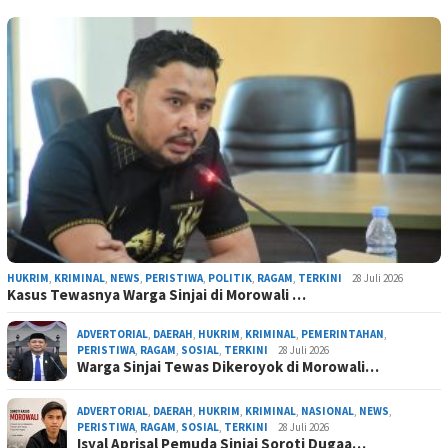
HUKRIM
,
KRIMINAL
,
NEWS
,
PERISTIWA
,
POLITIK
,
RAGAM
,
TERKINI
28 Juli 2026
Kasus Tewasnya Warga Sinjai di Morowali …
ADVERTORIAL
,
DAERAH
,
HUKRIM
,
KRIMINAL
,
PEMERINTAHAN
,
PERISTIWA
,
RAGAM
,
SOSIAL
,
TERKINI
28 Juli 2026
Warga Sinjai Tewas Dikeroyok di Morowali…
ADVERTORIAL
,
DAERAH
,
HUKRIM
,
KRIMINAL
,
NASIONAL
,
NEWS
,
PERISTIWA
,
RAGAM
,
SOSIAL
,
TERKINI
28 Juli 2026
Isyal Aprisal Pemuda Sinjai Soroti Dugaa…