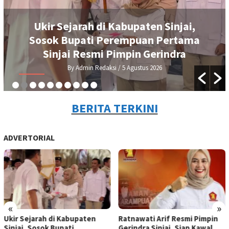
Ukir Sejarah di Kabupaten Sinjai,
Sosok Bupati Perempuan Pertama
Sinjai Resmi Pimpin Gerindra
By Admin Redaksi
/ 5 Agustus 2026
BERITA TERKINI
ADVERTORIAL
«
»
Ukir Sejarah di Kabupaten
Ratnawati Arif Resmi Pimpin
Sinjai, Sosok Bupati
Gerindra Sinjai, Siap Kawal