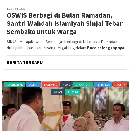
13 Maret 2026
OSWIS Berbagi di Bulan Ramadan,
Santri Wahdah Islamiyah Sinjai Tebar
Sembako untuk Warga
SINJAI, MarajaNews — Semangat berbagi di bulan suci Ramadan
ditunjukkan para santri yang tergabung dalam
Baca selengkapnya
BERITA TERBARU
ADVERTORIAL
DAERAH
NASIONAL
NEWS
ORGANISASI
PERISTIWA
POLITIK
RAGAM
TERKINI