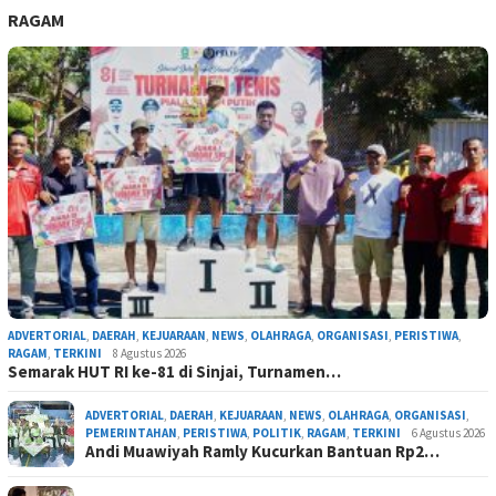
RAGAM
ADVERTORIAL
,
DAERAH
,
KEJUARAAN
,
NEWS
,
OLAHRAGA
,
ORGANISASI
,
PERISTIWA
,
RAGAM
,
TERKINI
8 Agustus 2026
Semarak HUT RI ke-81 di Sinjai, Turnamen…
ADVERTORIAL
,
DAERAH
,
KEJUARAAN
,
NEWS
,
OLAHRAGA
,
ORGANISASI
,
PEMERINTAHAN
,
PERISTIWA
,
POLITIK
,
RAGAM
,
TERKINI
6 Agustus 2026
Andi Muawiyah Ramly Kucurkan Bantuan Rp2…