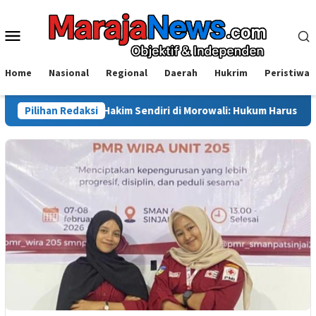
Loncat
ke
Menu
konten
Mobile
Home
Nasional
Regional
Daerah
Hukrim
Peristiwa
an Main Hakim Sendiri di Morowali: Hukum Harus Berdiri di Atas S
Pilihan Redaksi