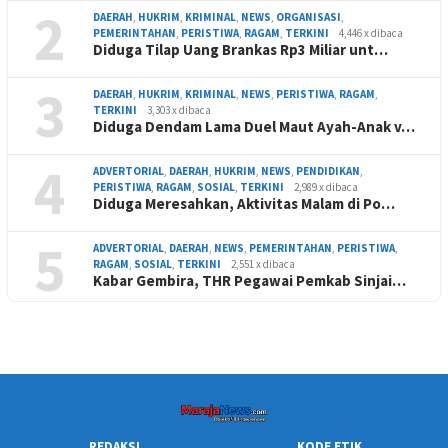
2
DAERAH
,
HUKRIM
,
KRIMINAL
,
NEWS
,
ORGANISASI
,
PEMERINTAHAN
,
PERISTIWA
,
RAGAM
,
TERKINI
4,446 x dibaca
Diduga Tilap Uang Brankas Rp3 Miliar unt…
3
DAERAH
,
HUKRIM
,
KRIMINAL
,
NEWS
,
PERISTIWA
,
RAGAM
,
TERKINI
3,303 x dibaca
Diduga Dendam Lama Duel Maut Ayah-Anak v…
4
ADVERTORIAL
,
DAERAH
,
HUKRIM
,
NEWS
,
PENDIDIKAN
,
PERISTIWA
,
RAGAM
,
SOSIAL
,
TERKINI
2,989 x dibaca
Diduga Meresahkan, Aktivitas Malam di Po…
5
ADVERTORIAL
,
DAERAH
,
NEWS
,
PEMERINTAHAN
,
PERISTIWA
,
RAGAM
,
SOSIAL
,
TERKINI
2,551 x dibaca
Kabar Gembira, THR Pegawai Pemkab Sinjai…
REDAKSI
KODE ETIK