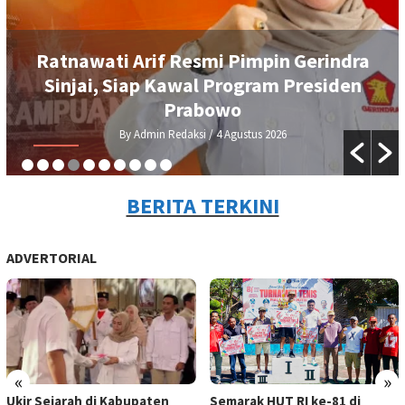
DEMA UIAD Serahkan Petisi Kenaikan
Dana Operasional Ormawa, Wakil
Rektor III Siap Bawa ke Rapat Senat
By Admin Redaksi
/ 3 Agustus 2026
BERITA TERKINI
ADVERTORIAL
«
»
Ukir Sejarah di Kabupaten
Semarak HUT RI ke-81 di