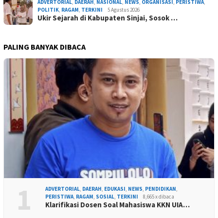
ADVERTORIAL
,
DAERAH
,
NASIONAL
,
NEWS
,
ORGANISASI
,
PERISTIWA
,
POLITIK
,
RAGAM
,
TERKINI
5 Agustus 2026
Ukir Sejarah di Kabupaten Sinjai, Sosok …
PALING BANYAK DIBACA
1
ADVERTORIAL
,
DAERAH
,
EDUKASI
,
NEWS
,
PENDIDIKAN
,
PERISTIWA
,
RAGAM
,
SOSIAL
,
TERKINI
8,665 x dibaca
Klarifikasi Dosen Soal Mahasiswa KKN UIA…