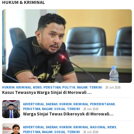
HUKUM & KRIMINAL
HUKRIM
,
KRIMINAL
,
NEWS
,
PERISTIWA
,
POLITIK
,
RAGAM
,
TERKINI
28 Juli 2026
Kasus Tewasnya Warga Sinjai di Morowali …
ADVERTORIAL
,
DAERAH
,
HUKRIM
,
KRIMINAL
,
PEMERINTAHAN
,
PERISTIWA
,
RAGAM
,
SOSIAL
,
TERKINI
28 Juli 2026
Warga Sinjai Tewas Dikeroyok di Morowali…
ADVERTORIAL
,
DAERAH
,
HUKRIM
,
KRIMINAL
,
NASIONAL
,
NEWS
,
PERISTIWA
,
RAGAM
,
SOSIAL
,
TERKINI
28 Juli 2026