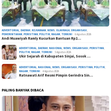
ADVERTORIAL
,
DAERAH
,
KEJUARAAN
,
NEWS
,
OLAHRAGA
,
ORGANISASI
,
PEMERINTAHAN
,
PERISTIWA
,
POLITIK
,
RAGAM
,
TERKINI
6 Agustus 2026
Andi Muawiyah Ramly Kucurkan Bantuan Rp2…
ADVERTORIAL
,
DAERAH
,
NASIONAL
,
NEWS
,
ORGANISASI
,
PERISTIWA
,
POLITIK
,
RAGAM
,
TERKINI
5 Agustus 2026
Ukir Sejarah di Kabupaten Sinjai, Sosok …
ADVERTORIAL
,
NASIONAL
,
NEWS
,
ORGANISASI
,
PERISTIWA
,
POLITIK
,
RAGAM
,
TERKINI
4 Agustus 2026
Ratnawati Arif Resmi Pimpin Gerindra Sin…
PALING BANYAK DIBACA