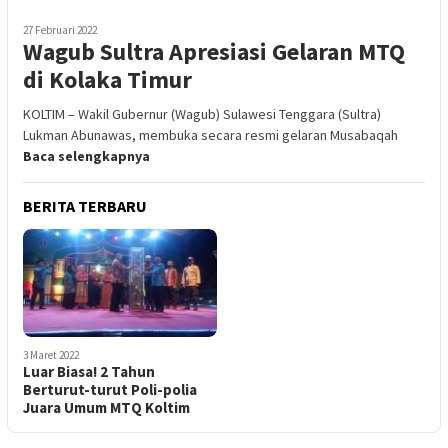
27 Februari 2022
Wagub Sultra Apresiasi Gelaran MTQ
di Kolaka Timur
KOLTIM – Wakil Gubernur (Wagub) Sulawesi Tenggara (Sultra)
Lukman Abunawas, membuka secara resmi gelaran Musabaqah
Baca selengkapnya
BERITA TERBARU
3 Maret 2022
Luar Biasa! 2 Tahun
Berturut-turut Poli-polia
Juara Umum MTQ Koltim