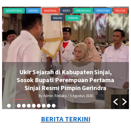
ADVERTORIAL
DAERAH
NASIONAL
NEWS
ORGANISASI
PERISTIWA
POLITIK
RAGAM
TERKINI
Ukir Sejarah di Kabupaten Sinjai,
Sosok Bupati Perempuan Pertama
Sinjai Resmi Pimpin Gerindra
By Admin Redaksi
/ 5 Agustus 2026
BERITA TERKINI