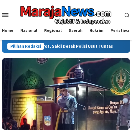
Loncat
ke
Menu
konten
Mobile
Home
Nasional
Regional
Daerah
Hukrim
Peristiwa
wali Disorot, Saldi Desak Polisi Usut Tuntas
Pilihan Redaksi
Warga Sinja