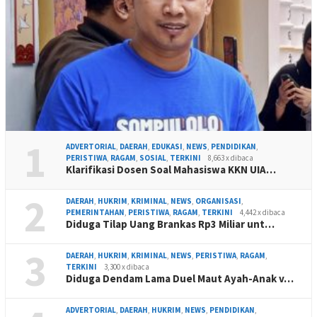
1
ADVERTORIAL
,
DAERAH
,
EDUKASI
,
NEWS
,
PENDIDIKAN
,
PERISTIWA
,
RAGAM
,
SOSIAL
,
TERKINI
8,663 x dibaca
Klarifikasi Dosen Soal Mahasiswa KKN UIA…
2
DAERAH
,
HUKRIM
,
KRIMINAL
,
NEWS
,
ORGANISASI
,
PEMERINTAHAN
,
PERISTIWA
,
RAGAM
,
TERKINI
4,442 x dibaca
Diduga Tilap Uang Brankas Rp3 Miliar unt…
3
DAERAH
,
HUKRIM
,
KRIMINAL
,
NEWS
,
PERISTIWA
,
RAGAM
,
TERKINI
3,300 x dibaca
Diduga Dendam Lama Duel Maut Ayah-Anak v…
ADVERTORIAL
,
DAERAH
,
HUKRIM
,
NEWS
,
PENDIDIKAN
,