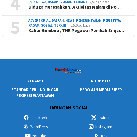
4
PERISTIWA
,
RAGAM
,
SOSIAL
,
TERKINI
2,987 x dibaca
Diduga Meresahkan, Aktivitas Malam di Po…
5
ADVERTORIAL
,
DAERAH
,
NEWS
,
PEMERINTAHAN
,
PERISTIWA
,
RAGAM
,
SOSIAL
,
TERKINI
2,550 x dibaca
Kabar Gembira, THR Pegawai Pemkab Sinjai…
REDAKSI
KODE ETIK
STANDAR PERLINDUNGAN
PEDOMAN MEDIA SIBER
PROFESI WARTAWAN
JARINGAN SOCIAL
Facebook
Twitter
WordPress
Instagram
Youtube
RSS