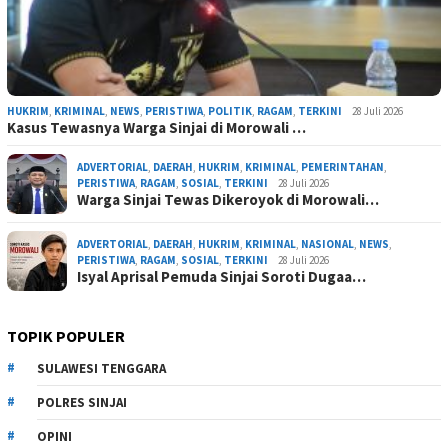
HUKRIM
,
KRIMINAL
,
NEWS
,
PERISTIWA
,
POLITIK
,
RAGAM
,
TERKINI
28 Juli 2026
Kasus Tewasnya Warga Sinjai di Morowali …
ADVERTORIAL
,
DAERAH
,
HUKRIM
,
KRIMINAL
,
PEMERINTAHAN
,
PERISTIWA
,
RAGAM
,
SOSIAL
,
TERKINI
28 Juli 2026
Warga Sinjai Tewas Dikeroyok di Morowali…
ADVERTORIAL
,
DAERAH
,
HUKRIM
,
KRIMINAL
,
NASIONAL
,
NEWS
,
PERISTIWA
,
RAGAM
,
SOSIAL
,
TERKINI
28 Juli 2026
Isyal Aprisal Pemuda Sinjai Soroti Dugaa…
TOPIK POPULER
SULAWESI TENGGARA
POLRES SINJAI
OPINI