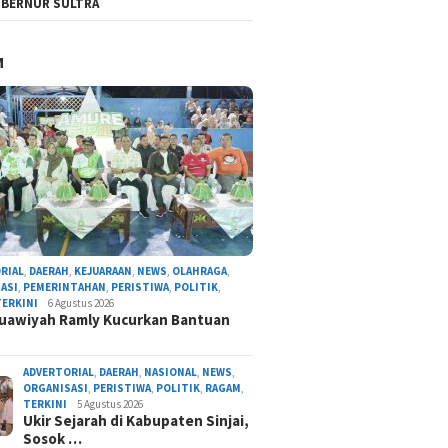
BERNUR SULTRA
M
RIAL
,
DAERAH
,
KEJUARAAN
,
NEWS
,
OLAHRAGA
,
ASI
,
PEMERINTAHAN
,
PERISTIWA
,
POLITIK
,
TERKINI
6 Agustus 2026
uawiyah Ramly Kucurkan Bantuan
ADVERTORIAL
,
DAERAH
,
NASIONAL
,
NEWS
,
ORGANISASI
,
PERISTIWA
,
POLITIK
,
RAGAM
,
TERKINI
5 Agustus 2026
Ukir Sejarah di Kabupaten Sinjai,
Sosok …