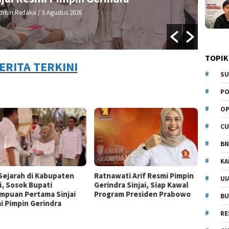
dmin Redaksi
/ 5 Agustus 2026
TOPIK
ERITA TERKINI
SU
PO
OP
CU
BN
KA
 Sejarah di Kabupaten
Ratnawati Arif Resmi Pimpin
UI
i, Sosok Bupati
Gerindra Sinjai, Siap Kawal
mpuan Pertama Sinjai
Program Presiden Prabowo
BU
i Pimpin Gerindra
RE