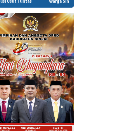
s
Warga Sinjai Tewas Dikeroyok di Morowali, Ketua DPRD 