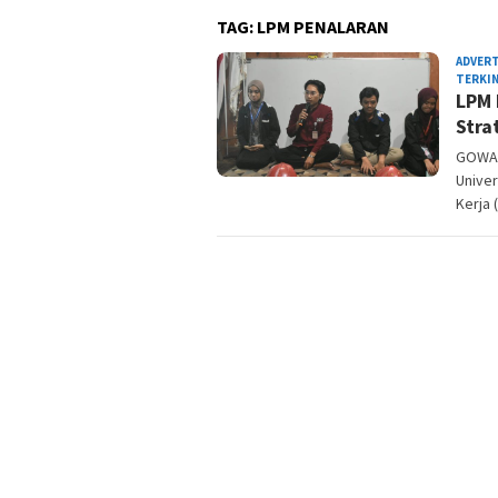
TAG:
LPM PENALARAN
ADVER
TERKIN
LPM 
Stra
GOWA,
Unive
Kerja 