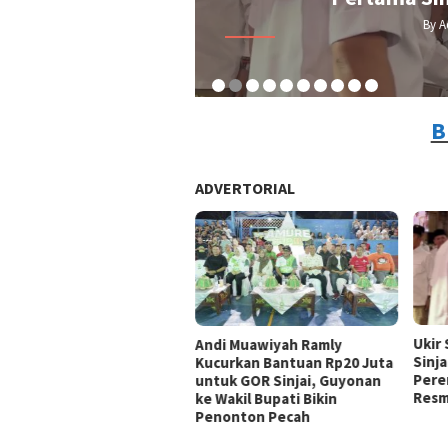
By A
B
ADVERTORIAL
Ukir
Andi Muawiyah Ramly
Sinja
Kucurkan Bantuan Rp20 Juta
Pere
untuk GOR Sinjai, Guyonan
Resm
ke Wakil Bupati Bikin
Penonton Pecah