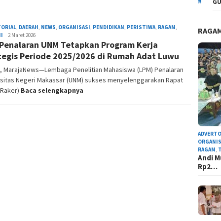
GU
TORIAL
,
DAERAH
,
NEWS
,
ORGANISASI
,
PENDIDIKAN
,
PERISTIWA
,
RAGAM
,
RAGA
I
Admin
2 Maret 2026
Penalaran UNM Tetapkan Program Kerja
Redaksi
tegis Periode 2025/2026 di Rumah Adat Luwu
 MarajaNews—Lembaga Penelitian Mahasiswa (LPM) Penalaran
rsitas Negeri Makassar (UNM) sukses menyelenggarakan Rapat
(Raker)
Baca selengkapnya
ADVERTO
ORGANIS
RAGAM
,
Andi M
Rp2…