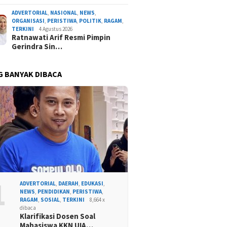
ADVERTORIAL
,
NASIONAL
,
NEWS
,
ORGANISASI
,
PERISTIWA
,
POLITIK
,
RAGAM
,
TERKINI
4 Agustus 2026
Ratnawati Arif Resmi Pimpin
Gerindra Sin…
G BANYAK DIBACA
1
ADVERTORIAL
,
DAERAH
,
EDUKASI
,
NEWS
,
PENDIDIKAN
,
PERISTIWA
,
RAGAM
,
SOSIAL
,
TERKINI
8,664 x
dibaca
Klarifikasi Dosen Soal
Mahasiswa KKN UIA…