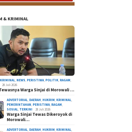
 & KRIMINAL
AL
NASIONAL
NEWS
ORGANISASI
PERISTIWA
POLITIK
RAGAM
TERKINI
,
KRIMINAL
,
NEWS
,
PERISTIWA
,
POLITIK
,
RAGAM
,
28 Juli 2026
Tewasnya Warga Sinjai di Morowali …
ADVERTORIAL
,
DAERAH
,
HUKRIM
,
KRIMINAL
,
PEMERINTAHAN
,
PERISTIWA
,
RAGAM
,
SOSIAL
,
TERKINI
28 Juli 2026
Warga Sinjai Tewas Dikeroyok di
Morowali…
atnawati Arif Resmi Pimpin Gerindra Sinjai, S
Program Presiden Prabowo
ADVERTORIAL
,
DAERAH
,
HUKRIM
,
KRIMINAL
,