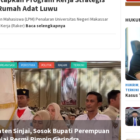
 Rumah Adat Luwu
Mahasiswa (LPM) Penalaran Universitas Negeri Makassar
HUKUM
Kerja (Raker)
Baca selengkapnya
ORGANISASI
PERISTIWA
POLITIK
RAGAM
TERKINI
ADVERTORI
HUKRIM
TERKINI
Kasus 
aten Sinjai, Sosok Bupati Perempuan
R
jai Resmi Pimpin Gerindra