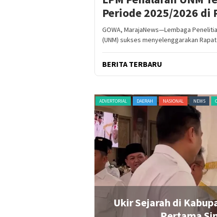
Periode 2025/2026 di
GOWA, MarajaNews—Lembaga Penelitian 
(UNM) sukses menyelenggarakan Rapat 
BERITA TERBARU
HAN
PERISTIWA
POLITIK
RAGAM
ADVERTORIAL
DAERAH
NASIONAL
NEWS
Rp20 Juta untuk
Ukir Sejarah di Kabup
n Penonton Pecah
Pertama Sin