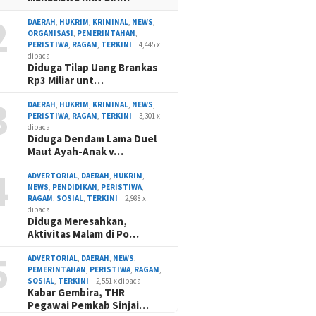
2
DAERAH
,
HUKRIM
,
KRIMINAL
,
NEWS
,
ORGANISASI
,
PEMERINTAHAN
,
PERISTIWA
,
RAGAM
,
TERKINI
4,445 x
dibaca
Diduga Tilap Uang Brankas
Rp3 Miliar unt…
3
DAERAH
,
HUKRIM
,
KRIMINAL
,
NEWS
,
PERISTIWA
,
RAGAM
,
TERKINI
3,301 x
dibaca
Diduga Dendam Lama Duel
Maut Ayah-Anak v…
4
ADVERTORIAL
,
DAERAH
,
HUKRIM
,
NEWS
,
PENDIDIKAN
,
PERISTIWA
,
RAGAM
,
SOSIAL
,
TERKINI
2,988 x
dibaca
Diduga Meresahkan,
Aktivitas Malam di Po…
5
ADVERTORIAL
,
DAERAH
,
NEWS
,
PEMERINTAHAN
,
PERISTIWA
,
RAGAM
,
SOSIAL
,
TERKINI
2,551 x dibaca
Kabar Gembira, THR
Pegawai Pemkab Sinjai…