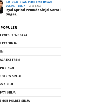
NASIONAL
,
NEWS
,
PERISTIWA
,
RAGAM
,
By Admin Redaksi
/ 4 Agustus 2026
SOSIAL
,
TERKINI
28 Juli 2026
Isyal Aprisal Pemuda Sinjai Soroti
Dugaa…
 POPULER
LAWESI TENGGARA
LRES SINJAI
INI
ACA EKSTREM
PB SINJAI
POLRES SINJAI
AD SINJAI
PATI SINJAI
SMOB POLRES SINJAI