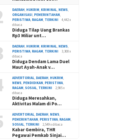
2
DAERAH
,
HUKRIM
,
KRIMINAL
,
NEWS
,
ORGANISASI
,
PEMERINTAHAN
,
PERISTIWA
,
RAGAM
,
TERKINI
4,442 x
dibaca
Diduga Tilap Uang Brankas
Rp3 Miliar unt…
3
DAERAH
,
HUKRIM
,
KRIMINAL
,
NEWS
,
PERISTIWA
,
RAGAM
,
TERKINI
3,300 x
dibaca
Diduga Dendam Lama Duel
Maut Ayah-Anak v…
4
ADVERTORIAL
,
DAERAH
,
HUKRIM
,
NEWS
,
PENDIDIKAN
,
PERISTIWA
,
RAGAM
,
SOSIAL
,
TERKINI
2,985 x
dibaca
Diduga Meresahkan,
Aktivitas Malam di Po…
5
ADVERTORIAL
,
DAERAH
,
NEWS
,
PEMERINTAHAN
,
PERISTIWA
,
RAGAM
,
SOSIAL
,
TERKINI
2,549 x dibaca
Kabar Gembira, THR
Pegawai Pemkab Sinjai…