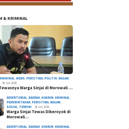
 & KRIMINAL
,
KRIMINAL
,
NEWS
,
PERISTIWA
,
POLITIK
,
RAGAM
,
28 Juli 2026
Tewasnya Warga Sinjai di Morowali …
ADVERTORIAL
,
DAERAH
,
HUKRIM
,
KRIMINAL
,
PEMERINTAHAN
,
PERISTIWA
,
RAGAM
,
SOSIAL
,
TERKINI
28 Juli 2026
Warga Sinjai Tewas Dikeroyok di
Morowali…
DEMA UIAD Serahkan Petisi Kenaikan Dana Ope
Ormawa, Wakil Rektor III Siap Bawa ke Rapa
ADVERTORIAL
,
DAERAH
,
HUKRIM
,
KRIMINAL
,