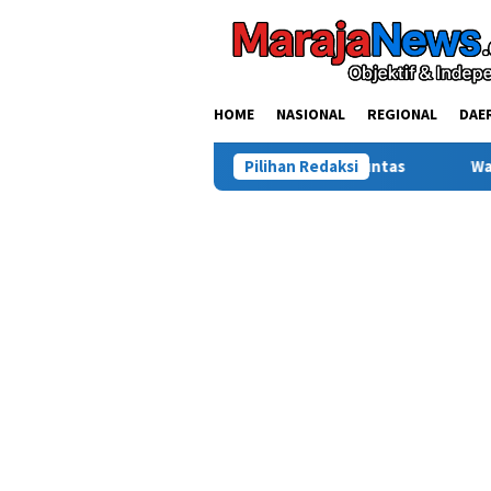
Loncat
ke
konten
HOME
NASIONAL
REGIONAL
DAE
rot, Saldi Desak Polisi Usut Tuntas
Pilihan Redaksi
Warga Sinjai Tewas D