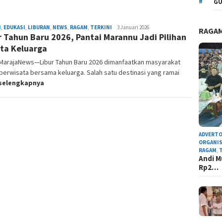
GU
H
,
EDUKASI
,
LIBURAN
,
NEWS
,
RAGAM
,
TERKINI
Admin
3 Januari 2026
RAGA
r Tahun Baru 2026, Pantai Marannu Jadi Pilihan
Redaksi
ta Keluarga
i,MarajaNews—Libur Tahun Baru 2026 dimanfaatkan masyarakat
berwisata bersama keluarga. Salah satu destinasi yang ramai
selengkapnya
ADVERTO
ORGANIS
RAGAM
,
Andi M
Rp2…