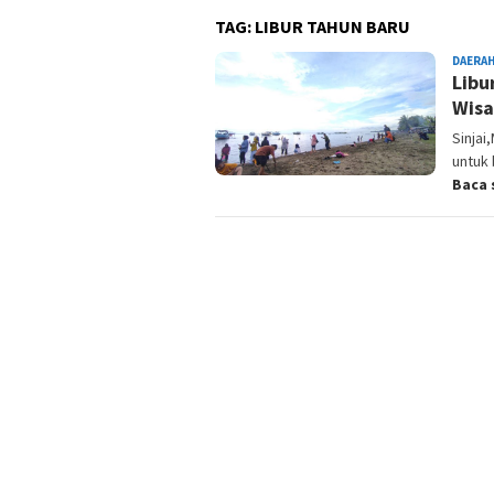
TAG:
LIBUR TAHUN BARU
DAERA
Libu
Wisa
Sinja
untuk 
Baca 