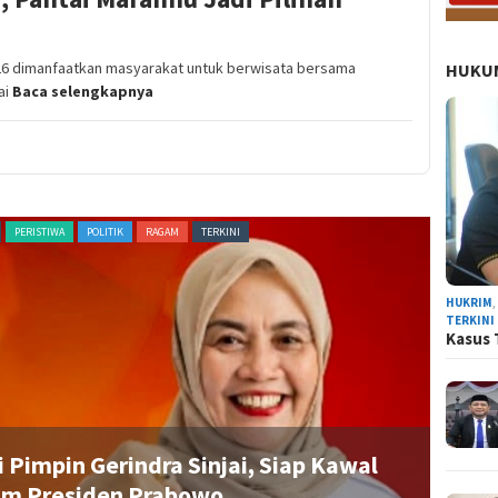
26 dimanfaatkan masyarakat untuk berwisata bersama
HUKUM
ai
Baca selengkapnya
PERISTIWA
POLITIK
RAGAM
TERKINI
NEWS
HUKRIM
TERKINI
Kasus 
 Pimpin Gerindra Sinjai, Siap Kawal
am Presiden Prabowo