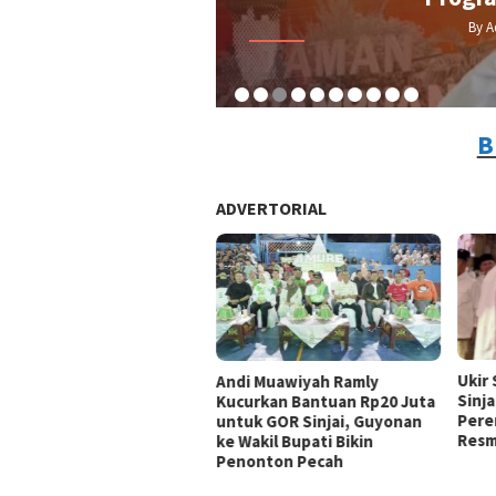
By A
B
ADVERTORIAL
Ukir
Andi Muawiyah Ramly
Sinja
Kucurkan Bantuan Rp20 Juta
Pere
untuk GOR Sinjai, Guyonan
Resm
ke Wakil Bupati Bikin
Penonton Pecah