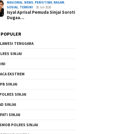
NASIONAL
,
NEWS
,
PERISTIWA
,
RAGAM
,
By Admin Redaksi
/ 3 Agustus 2026
SOSIAL
,
TERKINI
28 Juli 2026
Isyal Aprisal Pemuda Sinjai Soroti
Dugaa…
 POPULER
LAWESI TENGGARA
LRES SINJAI
INI
ACA EKSTREM
PB SINJAI
POLRES SINJAI
AD SINJAI
PATI SINJAI
SMOB POLRES SINJAI