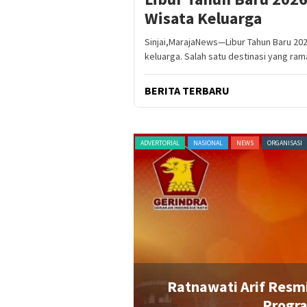
Wisata Keluarga
Sinjai,MarajaNews—Libur Tahun Baru 20
keluarga. Salah satu destinasi yang ram
BERITA TERBARU
AGAM
TERKINI
ADVERTORIAL
NASIONAL
NEWS
ORGANISASI
Bupati Perempuan
Ratnawati Arif Resmi
rindra
Progr