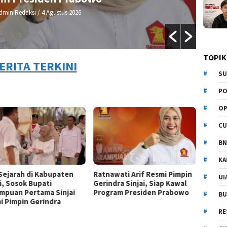
dmin Redaksi
/ 4 Agustus 2026
TOPIK
ERITA TERKINI
SU
PO
OP
CU
BN
KA
 Sejarah di Kabupaten
Ratnawati Arif Resmi Pimpin
UI
i, Sosok Bupati
Gerindra Sinjai, Siap Kawal
mpuan Pertama Sinjai
Program Presiden Prabowo
BU
i Pimpin Gerindra
RE