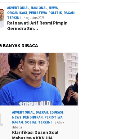
ADVERTORIAL
,
NASIONAL
,
NEWS
,
ORGANISASI
,
PERISTIWA
,
POLITIK
,
RAGAM
,
TERKINI
4 Agustus 2026
Ratnawati Arif Resmi Pimpin
Gerindra Sin…
G BANYAK DIBACA
1
ADVERTORIAL
,
DAERAH
,
EDUKASI
,
NEWS
,
PENDIDIKAN
,
PERISTIWA
,
RAGAM
,
SOSIAL
,
TERKINI
8,663 x
dibaca
Klarifikasi Dosen Soal
Mahasiswa KKN UIA…