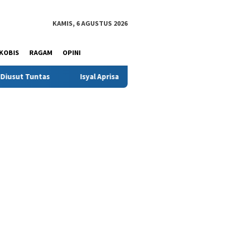
KAMIS, 6 AGUSTUS 2026
KOBIS
RAGAM
OPINI
Isyal Aprisal Pemuda Sinjai Soroti Dugaan Main Hakim Sendiri