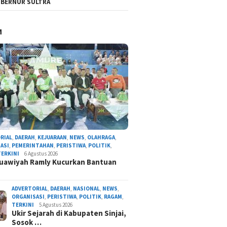
BERNUR SULTRA
M
RIAL
,
DAERAH
,
KEJUARAAN
,
NEWS
,
OLAHRAGA
,
ASI
,
PEMERINTAHAN
,
PERISTIWA
,
POLITIK
,
TERKINI
6 Agustus 2026
uawiyah Ramly Kucurkan Bantuan
ADVERTORIAL
,
DAERAH
,
NASIONAL
,
NEWS
,
ORGANISASI
,
PERISTIWA
,
POLITIK
,
RAGAM
,
TERKINI
5 Agustus 2026
Ukir Sejarah di Kabupaten Sinjai,
Sosok …