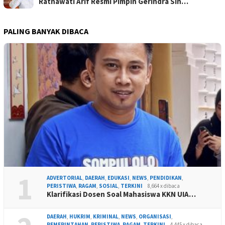
Ratnawati Arif Resmi Pimpin Gerindra Sin…
PALING BANYAK DIBACA
1
ADVERTORIAL
,
DAERAH
,
EDUKASI
,
NEWS
,
PENDIDIKAN
,
PERISTIWA
,
RAGAM
,
SOSIAL
,
TERKINI
8,664 x dibaca
Klarifikasi Dosen Soal Mahasiswa KKN UIA…
DAERAH
,
HUKRIM
,
KRIMINAL
,
NEWS
,
ORGANISASI
,
PEMERINTAHAN
,
PERISTIWA
,
RAGAM
,
TERKINI
4,445 x dibaca