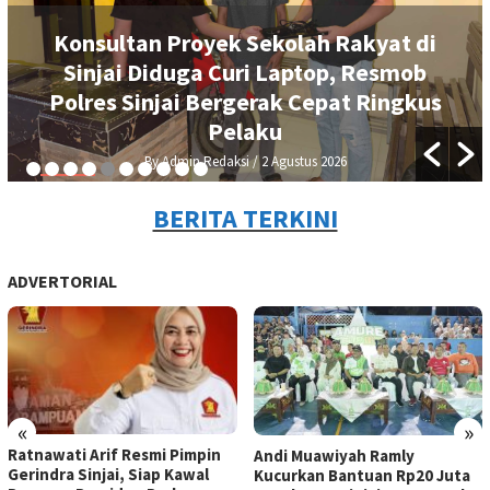
Konsultan Proyek Sekolah Rakyat di
Sinjai Diduga Curi Laptop, Resmob
Polres Sinjai Bergerak Cepat Ringkus
Pelaku
By Admin Redaksi
/ 2 Agustus 2026
BERITA TERKINI
ADVERTORIAL
«
»
Ukir Sejarah di Kabupaten
Andi Muawiyah Ramly
Sinjai, Sosok Bupati
Kucurkan Bantuan Rp20 Juta