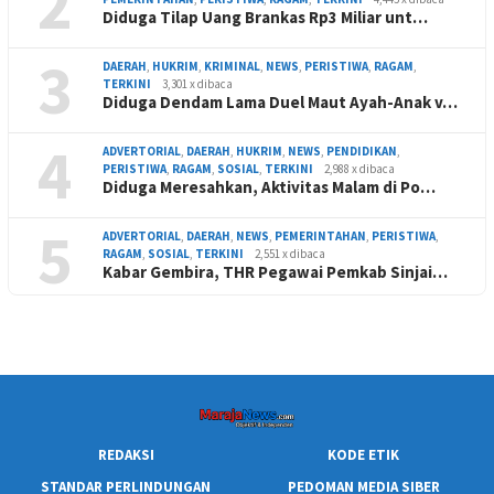
2
Diduga Tilap Uang Brankas Rp3 Miliar unt…
3
DAERAH
,
HUKRIM
,
KRIMINAL
,
NEWS
,
PERISTIWA
,
RAGAM
,
TERKINI
3,301 x dibaca
Diduga Dendam Lama Duel Maut Ayah-Anak v…
4
ADVERTORIAL
,
DAERAH
,
HUKRIM
,
NEWS
,
PENDIDIKAN
,
PERISTIWA
,
RAGAM
,
SOSIAL
,
TERKINI
2,988 x dibaca
Diduga Meresahkan, Aktivitas Malam di Po…
5
ADVERTORIAL
,
DAERAH
,
NEWS
,
PEMERINTAHAN
,
PERISTIWA
,
RAGAM
,
SOSIAL
,
TERKINI
2,551 x dibaca
Kabar Gembira, THR Pegawai Pemkab Sinjai…
REDAKSI
KODE ETIK
STANDAR PERLINDUNGAN
PEDOMAN MEDIA SIBER