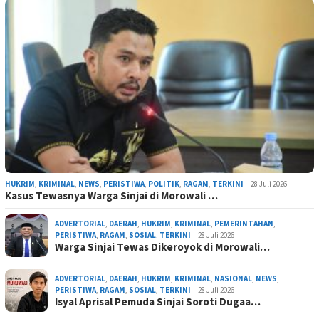
HUKRIM
,
KRIMINAL
,
NEWS
,
PERISTIWA
,
POLITIK
,
RAGAM
,
TERKINI
28 Juli 2026
Kasus Tewasnya Warga Sinjai di Morowali …
ADVERTORIAL
,
DAERAH
,
HUKRIM
,
KRIMINAL
,
PEMERINTAHAN
,
PERISTIWA
,
RAGAM
,
SOSIAL
,
TERKINI
28 Juli 2026
Warga Sinjai Tewas Dikeroyok di Morowali…
ADVERTORIAL
,
DAERAH
,
HUKRIM
,
KRIMINAL
,
NASIONAL
,
NEWS
,
PERISTIWA
,
RAGAM
,
SOSIAL
,
TERKINI
28 Juli 2026
Isyal Aprisal Pemuda Sinjai Soroti Dugaa…