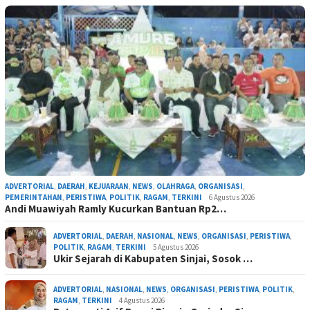
ADVERTORIAL
,
DAERAH
,
KEJUARAAN
,
NEWS
,
OLAHRAGA
,
ORGANISASI
,
PEMERINTAHAN
,
PERISTIWA
,
POLITIK
,
RAGAM
,
TERKINI
6 Agustus 2026
Andi Muawiyah Ramly Kucurkan Bantuan Rp2…
ADVERTORIAL
,
DAERAH
,
NASIONAL
,
NEWS
,
ORGANISASI
,
PERISTIWA
,
POLITIK
,
RAGAM
,
TERKINI
5 Agustus 2026
Ukir Sejarah di Kabupaten Sinjai, Sosok …
ADVERTORIAL
,
NASIONAL
,
NEWS
,
ORGANISASI
,
PERISTIWA
,
POLITIK
,
RAGAM
,
TERKINI
4 Agustus 2026