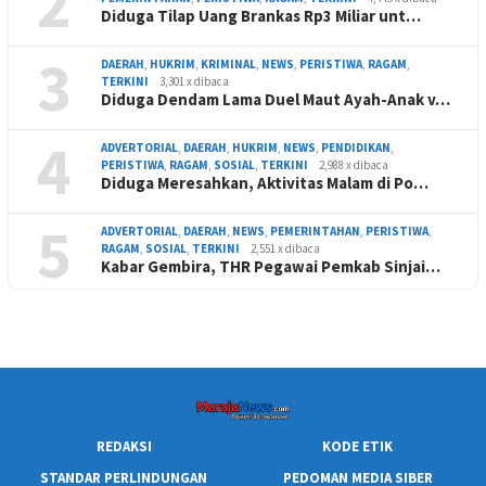
2
Diduga Tilap Uang Brankas Rp3 Miliar unt…
3
DAERAH
,
HUKRIM
,
KRIMINAL
,
NEWS
,
PERISTIWA
,
RAGAM
,
TERKINI
3,301 x dibaca
Diduga Dendam Lama Duel Maut Ayah-Anak v…
4
ADVERTORIAL
,
DAERAH
,
HUKRIM
,
NEWS
,
PENDIDIKAN
,
PERISTIWA
,
RAGAM
,
SOSIAL
,
TERKINI
2,988 x dibaca
Diduga Meresahkan, Aktivitas Malam di Po…
5
ADVERTORIAL
,
DAERAH
,
NEWS
,
PEMERINTAHAN
,
PERISTIWA
,
RAGAM
,
SOSIAL
,
TERKINI
2,551 x dibaca
Kabar Gembira, THR Pegawai Pemkab Sinjai…
REDAKSI
KODE ETIK
STANDAR PERLINDUNGAN
PEDOMAN MEDIA SIBER