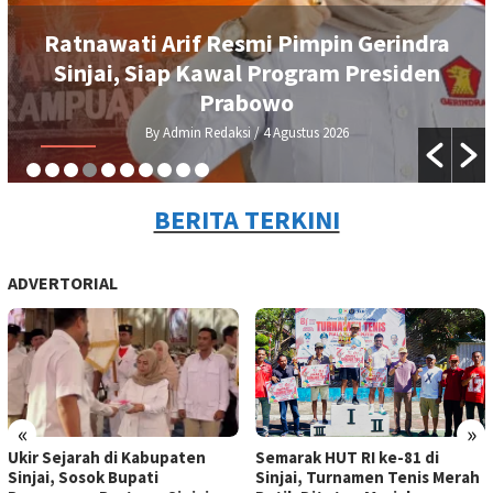
Ratnawati Arif Resmi Pimpin Gerindra
Sinjai, Siap Kawal Program Presiden
Prabowo
By Admin Redaksi
/ 4 Agustus 2026
BERITA TERKINI
ADVERTORIAL
«
»
Ukir Sejarah di Kabupaten
Semarak HUT RI ke-81 di
Sinjai, Sosok Bupati
Sinjai, Turnamen Tenis Merah