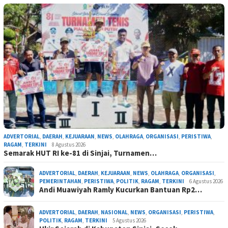
ADVERTORIAL
,
DAERAH
,
KEJUARAAN
,
NEWS
,
OLAHRAGA
,
ORGANISASI
,
PERISTIWA
,
RAGAM
,
TERKINI
8 Agustus 2026
Semarak HUT RI ke-81 di Sinjai, Turnamen…
ADVERTORIAL
,
DAERAH
,
KEJUARAAN
,
NEWS
,
OLAHRAGA
,
ORGANISASI
,
PEMERINTAHAN
,
PERISTIWA
,
POLITIK
,
RAGAM
,
TERKINI
6 Agustus 2026
Andi Muawiyah Ramly Kucurkan Bantuan Rp2…
ADVERTORIAL
,
DAERAH
,
NASIONAL
,
NEWS
,
ORGANISASI
,
PERISTIWA
,
POLITIK
,
RAGAM
,
TERKINI
5 Agustus 2026