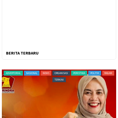
BERITA TERBARU
ADVERTORIAL
NASIONAL
NEWS
ORGANISASI
PERISTIWA
POLITIK
RAGAM
TERKINI