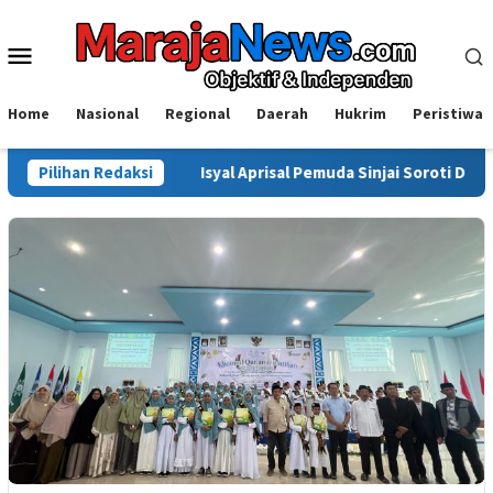
Loncat
ke
Menu
konten
Mobile
Home
Nasional
Regional
Daerah
Hukrim
Peristiwa
ntas
Pilihan Redaksi
Isyal Aprisal Pemuda Sinjai Soroti Dugaan Main Haki