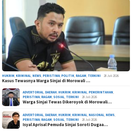
HUKRIM
,
KRIMINAL
,
NEWS
,
PERISTIWA
,
POLITIK
,
RAGAM
,
TERKINI
28 Juli 2026
Kasus Tewasnya Warga Sinjai di Morowali …
ADVERTORIAL
,
DAERAH
,
HUKRIM
,
KRIMINAL
,
PEMERINTAHAN
,
PERISTIWA
,
RAGAM
,
SOSIAL
,
TERKINI
28 Juli 2026
Warga Sinjai Tewas Dikeroyok di Morowali…
ADVERTORIAL
,
DAERAH
,
HUKRIM
,
KRIMINAL
,
NASIONAL
,
NEWS
,
PERISTIWA
,
RAGAM
,
SOSIAL
,
TERKINI
28 Juli 2026
Isyal Aprisal Pemuda Sinjai Soroti Dugaa…