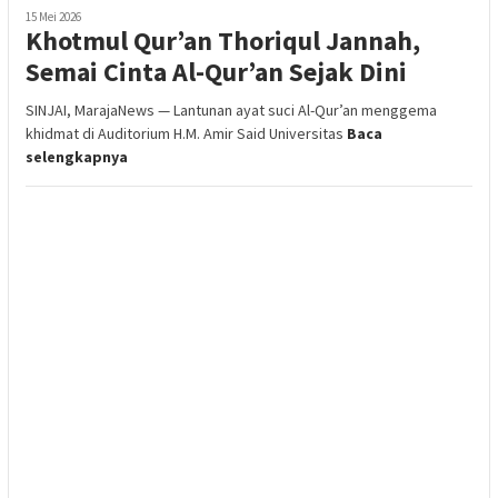
15 Mei 2026
Khotmul Qur’an Thoriqul Jannah,
Semai Cinta Al-Qur’an Sejak Dini
SINJAI, MarajaNews — Lantunan ayat suci Al-Qur’an menggema
khidmat di Auditorium H.M. Amir Said Universitas
Baca
selengkapnya