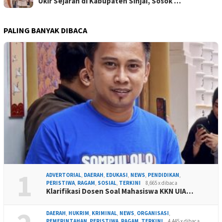
Ukir Sejarah di Kabupaten Sinjai, Sosok …
PALING BANYAK DIBACA
1
ADVERTORIAL
,
DAERAH
,
EDUKASI
,
NEWS
,
PENDIDIKAN
,
PERISTIWA
,
RAGAM
,
SOSIAL
,
TERKINI
8,665 x dibaca
Klarifikasi Dosen Soal Mahasiswa KKN UIA…
DAERAH
,
HUKRIM
,
KRIMINAL
,
NEWS
,
ORGANISASI
,
PEMERINTAHAN
,
PERISTIWA
,
RAGAM
,
TERKINI
4,445 x dibaca