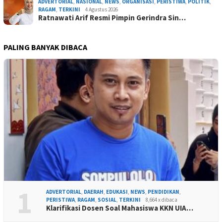
ADVERTORIAL
,
NASIONAL
,
NEWS
,
ORGANISASI
,
PERISTIWA
,
POLITIK
,
RAGAM
,
TERKINI
4 Agustus 2026
Ratnawati Arif Resmi Pimpin Gerindra Sin…
PALING BANYAK DIBACA
1
ADVERTORIAL
,
DAERAH
,
EDUKASI
,
NEWS
,
PENDIDIKAN
,
PERISTIWA
,
RAGAM
,
SOSIAL
,
TERKINI
8,664 x dibaca
Klarifikasi Dosen Soal Mahasiswa KKN UIA…