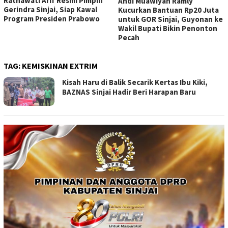
Ratnawati Arif Resmi Pimpin
Andi Muawiyah Ramly
Gerindra Sinjai, Siap Kawal
Kucurkan Bantuan Rp20 Juta
Program Presiden Prabowo
untuk GOR Sinjai, Guyonan ke
Wakil Bupati Bikin Penonton
Pecah
TAG:
KEMISKINAN EXTRIM
Kisah Haru di Balik Secarik Kertas Ibu Kiki,
BAZNAS Sinjai Hadir Beri Harapan Baru