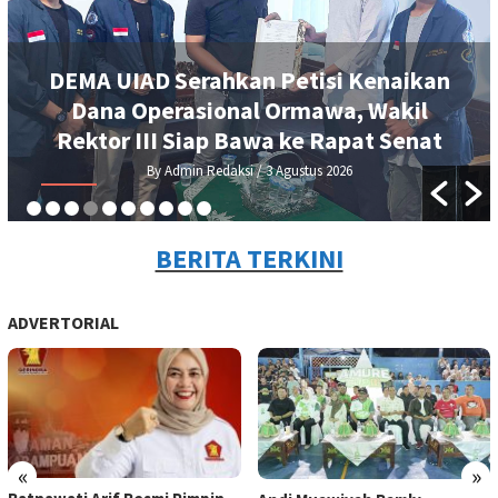
Konsultan Proyek Sekolah Rakyat di
Sinjai Diduga Curi Laptop, Resmob
Polres Sinjai Bergerak Cepat Ringkus
Pelaku
By Admin Redaksi
/ 2 Agustus 2026
BERITA TERKINI
ADVERTORIAL
«
»