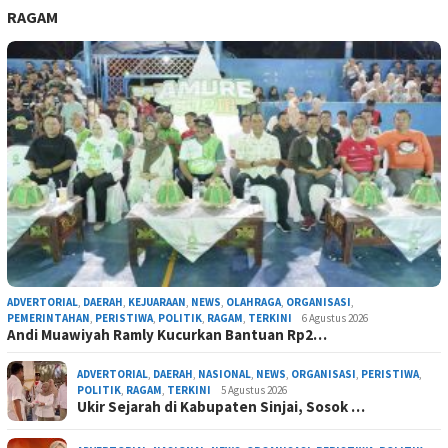
RAGAM
ADVERTORIAL
,
DAERAH
,
KEJUARAAN
,
NEWS
,
OLAHRAGA
,
ORGANISASI
,
PEMERINTAHAN
,
PERISTIWA
,
POLITIK
,
RAGAM
,
TERKINI
6 Agustus 2026
Andi Muawiyah Ramly Kucurkan Bantuan Rp2…
ADVERTORIAL
,
DAERAH
,
NASIONAL
,
NEWS
,
ORGANISASI
,
PERISTIWA
,
POLITIK
,
RAGAM
,
TERKINI
5 Agustus 2026
Ukir Sejarah di Kabupaten Sinjai, Sosok …