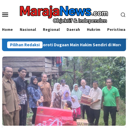
Loncat
ke
Menu
konten
Mobile
Home
Nasional
Regional
Daerah
Hukrim
Peristiwa
 Sinjai Soroti Dugaan Main Hakim Sendiri di Morowali: Hukum Haru
Pilihan Redaksi