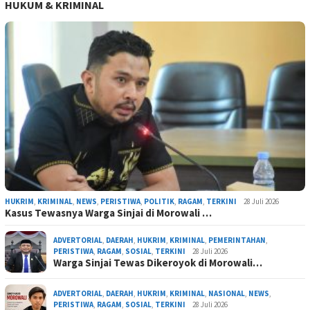
HUKUM & KRIMINAL
HUKRIM
,
KRIMINAL
,
NEWS
,
PERISTIWA
,
POLITIK
,
RAGAM
,
TERKINI
28 Juli 2026
Kasus Tewasnya Warga Sinjai di Morowali …
ADVERTORIAL
,
DAERAH
,
HUKRIM
,
KRIMINAL
,
PEMERINTAHAN
,
PERISTIWA
,
RAGAM
,
SOSIAL
,
TERKINI
28 Juli 2026
Warga Sinjai Tewas Dikeroyok di Morowali…
ADVERTORIAL
,
DAERAH
,
HUKRIM
,
KRIMINAL
,
NASIONAL
,
NEWS
,
PERISTIWA
,
RAGAM
,
SOSIAL
,
TERKINI
28 Juli 2026