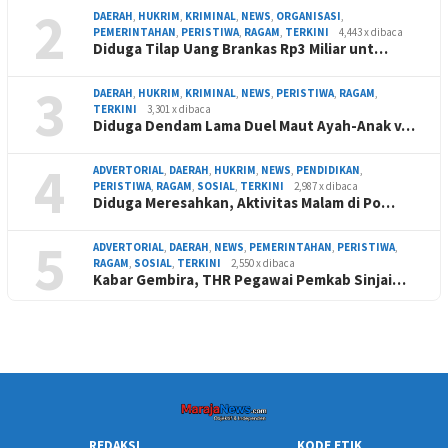
2
DAERAH
,
HUKRIM
,
KRIMINAL
,
NEWS
,
ORGANISASI
,
PEMERINTAHAN
,
PERISTIWA
,
RAGAM
,
TERKINI
4,443 x dibaca
Diduga Tilap Uang Brankas Rp3 Miliar unt…
3
DAERAH
,
HUKRIM
,
KRIMINAL
,
NEWS
,
PERISTIWA
,
RAGAM
,
TERKINI
3,301 x dibaca
Diduga Dendam Lama Duel Maut Ayah-Anak v…
4
ADVERTORIAL
,
DAERAH
,
HUKRIM
,
NEWS
,
PENDIDIKAN
,
PERISTIWA
,
RAGAM
,
SOSIAL
,
TERKINI
2,987 x dibaca
Diduga Meresahkan, Aktivitas Malam di Po…
5
ADVERTORIAL
,
DAERAH
,
NEWS
,
PEMERINTAHAN
,
PERISTIWA
,
RAGAM
,
SOSIAL
,
TERKINI
2,550 x dibaca
Kabar Gembira, THR Pegawai Pemkab Sinjai…
REDAKSI
KODE ETIK