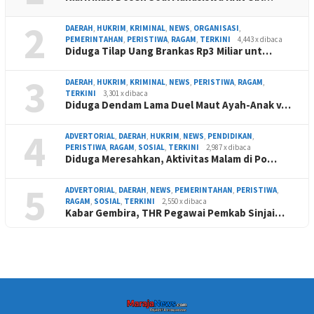
2
DAERAH
,
HUKRIM
,
KRIMINAL
,
NEWS
,
ORGANISASI
,
PEMERINTAHAN
,
PERISTIWA
,
RAGAM
,
TERKINI
4,443 x dibaca
Diduga Tilap Uang Brankas Rp3 Miliar unt…
3
DAERAH
,
HUKRIM
,
KRIMINAL
,
NEWS
,
PERISTIWA
,
RAGAM
,
TERKINI
3,301 x dibaca
Diduga Dendam Lama Duel Maut Ayah-Anak v…
4
ADVERTORIAL
,
DAERAH
,
HUKRIM
,
NEWS
,
PENDIDIKAN
,
PERISTIWA
,
RAGAM
,
SOSIAL
,
TERKINI
2,987 x dibaca
Diduga Meresahkan, Aktivitas Malam di Po…
5
ADVERTORIAL
,
DAERAH
,
NEWS
,
PEMERINTAHAN
,
PERISTIWA
,
RAGAM
,
SOSIAL
,
TERKINI
2,550 x dibaca
Kabar Gembira, THR Pegawai Pemkab Sinjai…