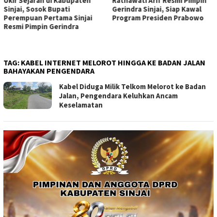
Ukir Sejarah di Kabupaten
Ratnawati Arif Resmi Pimpin
Sinjai, Sosok Bupati
Gerindra Sinjai, Siap Kawal
Perempuan Pertama Sinjai
Program Presiden Prabowo
Resmi Pimpin Gerindra
TAG:
KABEL INTERNET MELOROT HINGGA KE BADAN JALAN
BAHAYAKAN PENGENDARA
Kabel Diduga Milik Telkom Melorot ke Badan
Jalan, Pengendara Keluhkan Ancam
Keselamatan