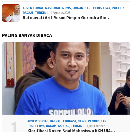
ADVERTORIAL
,
NASIONAL
,
NEWS
,
ORGANISASI
,
PERISTIWA
,
POLITIK
,
RAGAM
,
TERKINI
4 Agustus 2026
Ratnawati Arif Resmi Pimpin Gerindra Sin…
PALING BANYAK DIBACA
1
ADVERTORIAL
,
DAERAH
,
EDUKASI
,
NEWS
,
PENDIDIKAN
,
PERISTIWA
,
RAGAM
,
SOSIAL
,
TERKINI
8,663 x dibaca
Klarifikasi Dosen Soal Mahasiswa KKN UIA…