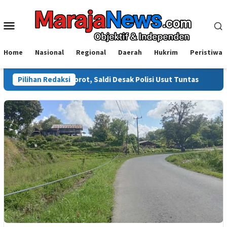
Loncat
ke
Menu
konten
Mobile
Home
Nasional
Regional
Daerah
Hukrim
Peristiwa
ali Disorot, Saldi Desak Polisi Usut Tuntas
Pilihan Redaksi
Warga Sinjai