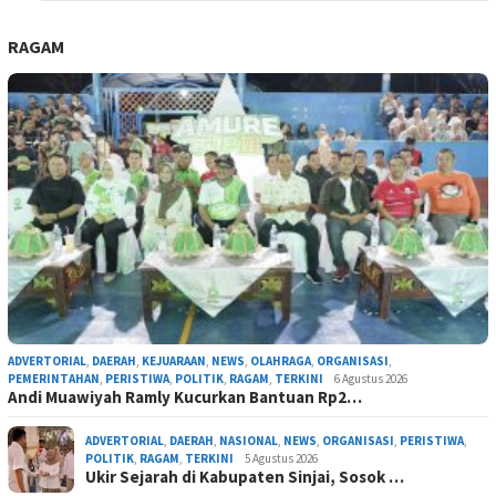
RAGAM
ADVERTORIAL
,
DAERAH
,
KEJUARAAN
,
NEWS
,
OLAHRAGA
,
ORGANISASI
,
PEMERINTAHAN
,
PERISTIWA
,
POLITIK
,
RAGAM
,
TERKINI
6 Agustus 2026
Andi Muawiyah Ramly Kucurkan Bantuan Rp2…
ADVERTORIAL
,
DAERAH
,
NASIONAL
,
NEWS
,
ORGANISASI
,
PERISTIWA
,
POLITIK
,
RAGAM
,
TERKINI
5 Agustus 2026
Ukir Sejarah di Kabupaten Sinjai, Sosok …