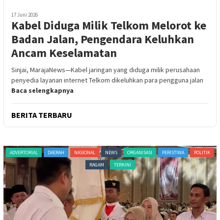
17 Juni 2026
Kabel Diduga Milik Telkom Melorot ke
Badan Jalan, Pengendara Keluhkan
Ancam Keselamatan
Sinjai, MarajaNews—Kabel jaringan yang diduga milik perusahaan
penyedia layanan internet Telkom dikeluhkan para pengguna jalan
Baca selengkapnya
BERITA TERBARU
ADVERTORIAL
DAERAH
NASIONAL
NEWS
ORGANISASI
PERISTIWA
POLITIK
RAGAM
TERKINI