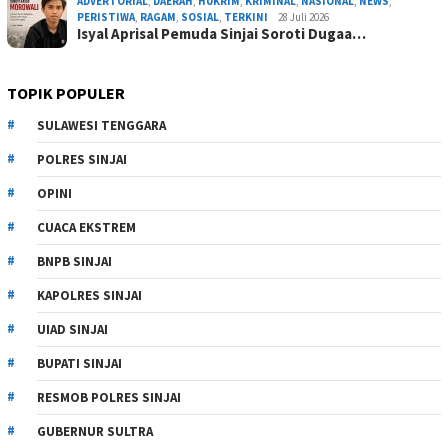
ADVERTORIAL
,
DAERAH
,
HUKRIM
,
KRIMINAL
,
NASIONAL
,
NEWS
,
PERISTIWA
,
RAGAM
,
SOSIAL
,
TERKINI
28 Juli 2026
Isyal Aprisal Pemuda Sinjai Soroti Dugaa…
TOPIK POPULER
SULAWESI TENGGARA
POLRES SINJAI
OPINI
CUACA EKSTREM
BNPB SINJAI
KAPOLRES SINJAI
UIAD SINJAI
BUPATI SINJAI
RESMOB POLRES SINJAI
GUBERNUR SULTRA