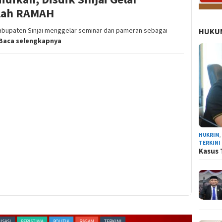
olah RAMAH
abupaten Sinjai menggelar seminar dan pameran sebagai
HUKUM
Baca selengkapnya
HUKRIM
TERKINI
Kasus 
PERISTIWA
POLITIK
RAGAM
TERKINI
NEWS