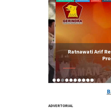
Bupati Perempuan
Ratnawati Arif Resmi
rindra
Progr
By A
B
ADVERTORIAL