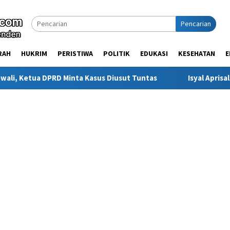
Pencarian
RAH
HUKRIM
PERISTIWA
POLITIK
EDUKASI
KESEHATAN
E
inta Kasus Diusut Tuntas
Isyal Aprisal Pemuda Sinjai So