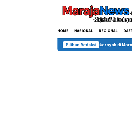
Loncat
ke
konten
HOME
NASIONAL
REGIONAL
DAE
Warga Sinjai Tewas Dikeroyok di Morowali, Ketua DPRD M
Pilihan Redaksi