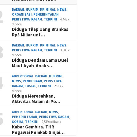
2
DAERAH
,
HUKRIM
,
KRIMINAL
,
NEWS
,
ORGANISASI
,
PEMERINTAHAN
,
PERISTIWA
,
RAGAM
,
TERKINI
4,442 x
dibaca
Diduga Tilap Uang Brankas
Rp3 Miliar unt…
3
DAERAH
,
HUKRIM
,
KRIMINAL
,
NEWS
,
PERISTIWA
,
RAGAM
,
TERKINI
3,300 x
dibaca
Diduga Dendam Lama Duel
Maut Ayah-Anak v…
4
ADVERTORIAL
,
DAERAH
,
HUKRIM
,
NEWS
,
PENDIDIKAN
,
PERISTIWA
,
RAGAM
,
SOSIAL
,
TERKINI
2,987 x
dibaca
Diduga Meresahkan,
Aktivitas Malam di Po…
5
ADVERTORIAL
,
DAERAH
,
NEWS
,
PEMERINTAHAN
,
PERISTIWA
,
RAGAM
,
SOSIAL
,
TERKINI
2,549 x dibaca
Kabar Gembira, THR
Pegawai Pemkab Sinjai…