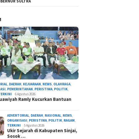
BERNUR SULTRA
M
RIAL
,
DAERAH
,
KEJUARAAN
,
NEWS
,
OLAHRAGA
,
ASI
,
PEMERINTAHAN
,
PERISTIWA
,
POLITIK
,
TERKINI
6 Agustus 2026
uawiyah Ramly Kucurkan Bantuan
ADVERTORIAL
,
DAERAH
,
NASIONAL
,
NEWS
,
ORGANISASI
,
PERISTIWA
,
POLITIK
,
RAGAM
,
TERKINI
5 Agustus 2026
Ukir Sejarah di Kabupaten Sinjai,
Sosok …