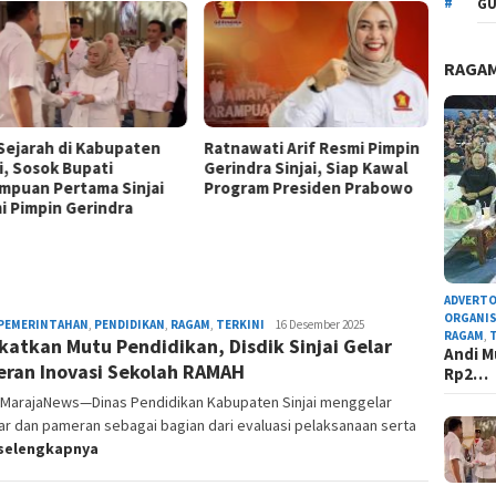
GU
RAGA
 Sejarah di Kabupaten
Ratnawati Arif Resmi Pimpin
i, Sosok Bupati
Gerindra Sinjai, Siap Kawal
mpuan Pertama Sinjai
Program Presiden Prabowo
i Pimpin Gerindra
ADVERTO
ORGANIS
PEMERINTAHAN
,
PENDIDIKAN
,
RAGAM
,
TERKINI
Admin
16 Desember 2025
RAGAM
,
katkan Mutu Pendidikan, Disdik Sinjai Gelar
Redaksi
Andi M
ran Inovasi Sekolah RAMAH
Rp2…
, MarajaNews—Dinas Pendidikan Kabupaten Sinjai menggelar
r dan pameran sebagai bagian dari evaluasi pelaksanaan serta
selengkapnya