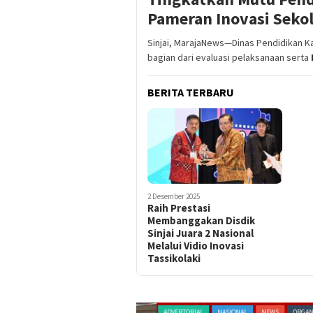
Pameran Inovasi Sek
Sinjai, MarajaNews—Dinas Pendidikan K
bagian dari evaluasi pelaksanaan serta
BERITA TERBARU
2 Desember 2025
Raih Prestasi
Membanggakan Disdik
Sinjai Juara 2 Nasional
Melalui Vidio Inovasi
Tassikolaki
AGAM
TERKINI
ADVERTORIAL
NASIONAL
NEWS
ORGANISASI