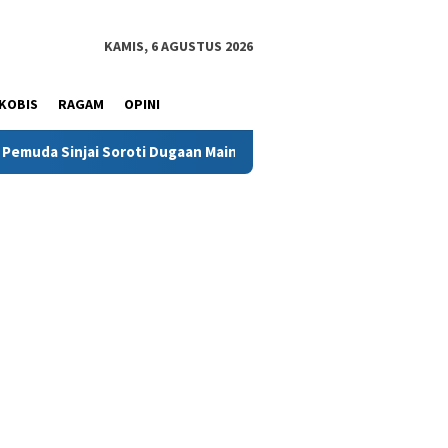
KAMIS, 6 AGUSTUS 2026
KOBIS
RAGAM
OPINI
roti Dugaan Main Hakim Sendiri di Morowali: Hukum Harus Berdiri d