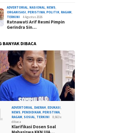
ADVERTORIAL
,
NASIONAL
,
NEWS
,
ORGANISASI
,
PERISTIWA
,
POLITIK
,
RAGAM
,
TERKINI
4 Agustus 2026
Ratnawati Arif Resmi Pimpin
Gerindra Sin…
G BANYAK DIBACA
1
ADVERTORIAL
,
DAERAH
,
EDUKASI
,
NEWS
,
PENDIDIKAN
,
PERISTIWA
,
RAGAM
,
SOSIAL
,
TERKINI
8,663 x
dibaca
Klarifikasi Dosen Soal
Mahasiswa KKN UIA…