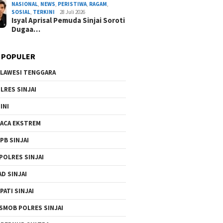
NASIONAL
,
NEWS
,
PERISTIWA
,
RAGAM
,
SOSIAL
,
TERKINI
28 Juli 2026
Isyal Aprisal Pemuda Sinjai Soroti
Dugaa…
 POPULER
LAWESI TENGGARA
LRES SINJAI
DEMA UIAD Serahkan Petisi Kenaikan Dana Ope
INI
Ormawa, Wakil Rektor III Siap Bawa ke Rapa
ACA EKSTREM
By Admin Redaksi
/ 3 Agustus 2026
PB SINJAI
POLRES SINJAI
AD SINJAI
PATI SINJAI
SMOB POLRES SINJAI