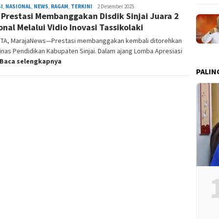
I
,
NASIONAL
,
NEWS
,
RAGAM
,
TERKINI
Admin
2 Desember 2025
 Prestasi Membanggakan Disdik Sinjai Juara 2
Redaksi
onal Melalui Vidio Inovasi Tassikolaki
TA, MarajaNews—Prestasi membanggakan kembali ditorehkan
inas Pendidikan Kabupaten Sinjai. Dalam ajang Lomba Apresiasi
Baca selengkapnya
PALIN