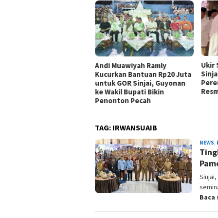
Ukir
Andi Muawiyah Ramly
Sinja
Kucurkan Bantuan Rp20 Juta
Pere
untuk GOR Sinjai, Guyonan
Resm
ke Wakil Bupati Bikin
Penonton Pecah
TAG:
IRWANSUAIB
NEWS
,
Ting
Pame
Sinjai
semina
Baca 