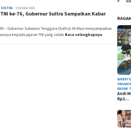
GU
,
SULTRA
Admin
5 Oktober 2021
TNI ke-76, Gubernur Sultra Sampaikan Kabar
Redaksi
RAGA
I – Gubernur Sulawesi Tenggara (Sultra) Ali Mazi menyampaikan
asinya kepada jajaran TNI yang selalu
Baca selengkapnya
ADVERTO
ORGANIS
RAGAM
,
Andi M
Rp2…