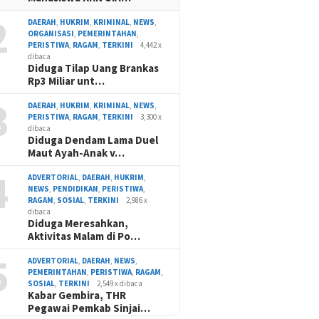
2
DAERAH
,
HUKRIM
,
KRIMINAL
,
NEWS
,
ORGANISASI
,
PEMERINTAHAN
,
PERISTIWA
,
RAGAM
,
TERKINI
4,442 x
dibaca
Diduga Tilap Uang Brankas
Rp3 Miliar unt…
3
DAERAH
,
HUKRIM
,
KRIMINAL
,
NEWS
,
PERISTIWA
,
RAGAM
,
TERKINI
3,300 x
dibaca
Diduga Dendam Lama Duel
Maut Ayah-Anak v…
4
ADVERTORIAL
,
DAERAH
,
HUKRIM
,
NEWS
,
PENDIDIKAN
,
PERISTIWA
,
RAGAM
,
SOSIAL
,
TERKINI
2,986 x
dibaca
Diduga Meresahkan,
Aktivitas Malam di Po…
5
ADVERTORIAL
,
DAERAH
,
NEWS
,
PEMERINTAHAN
,
PERISTIWA
,
RAGAM
,
SOSIAL
,
TERKINI
2,549 x dibaca
Kabar Gembira, THR
Pegawai Pemkab Sinjai…