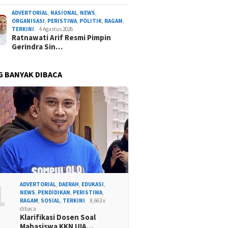
ADVERTORIAL
,
NASIONAL
,
NEWS
,
ORGANISASI
,
PERISTIWA
,
POLITIK
,
RAGAM
,
TERKINI
4 Agustus 2026
Ratnawati Arif Resmi Pimpin
Gerindra Sin…
G BANYAK DIBACA
1
ADVERTORIAL
,
DAERAH
,
EDUKASI
,
NEWS
,
PENDIDIKAN
,
PERISTIWA
,
RAGAM
,
SOSIAL
,
TERKINI
8,663 x
dibaca
Klarifikasi Dosen Soal
Mahasiswa KKN UIA…