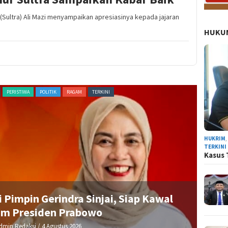
Sultra) Ali Mazi menyampaikan apresiasinya kepada jajaran
HUKUM
PERISTIWA
POLITIK
RAGAM
TERKINI
NEWS
HUKRIM
TERKINI
Kasus 
 Pimpin Gerindra Sinjai, Siap Kawal
am Presiden Prabowo
dmin Redaksi
/ 4 Agustus 2026