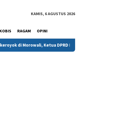
KAMIS, 6 AGUSTUS 2026
KOBIS
RAGAM
OPINI
li, Ketua DPRD Minta Kasus Diusut Tuntas
Isyal Aprisal 