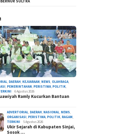
BERNUR SULTRA
M
RIAL
,
DAERAH
,
KEJUARAAN
,
NEWS
,
OLAHRAGA
,
ASI
,
PEMERINTAHAN
,
PERISTIWA
,
POLITIK
,
TERKINI
6 Agustus 2026
uawiyah Ramly Kucurkan Bantuan
ADVERTORIAL
,
DAERAH
,
NASIONAL
,
NEWS
,
ORGANISASI
,
PERISTIWA
,
POLITIK
,
RAGAM
,
TERKINI
5 Agustus 2026
Ukir Sejarah di Kabupaten Sinjai,
Sosok …