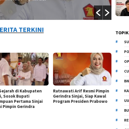
ERITA TERKINI
TOPIK
SU
PO
OP
CU
BN
 Sejarah di Kabupaten
Ratnawati Arif Resmi Pimpin
KA
i, Sosok Bupati
Gerindra Sinjai, Siap Kawal
UI
mpuan Pertama Sinjai
Program Presiden Prabowo
i Pimpin Gerindra
BU
RE