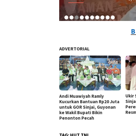
B
ADVERTORIAL
Ukir
Andi Muawiyah Ramly
Sinja
Kucurkan Bantuan Rp20 Juta
Pere
untuk GOR Sinjai, Guyonan
Resm
ke Wakil Bupati Bikin
Penonton Pecah
TAG:
HUT TNI