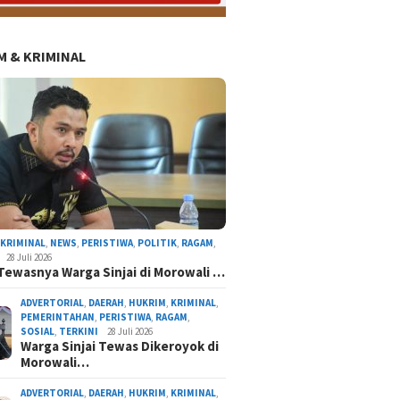
 & KRIMINAL
,
KRIMINAL
,
NEWS
,
PERISTIWA
,
POLITIK
,
RAGAM
,
28 Juli 2026
Tewasnya Warga Sinjai di Morowali …
ADVERTORIAL
,
DAERAH
,
HUKRIM
,
KRIMINAL
,
PEMERINTAHAN
,
PERISTIWA
,
RAGAM
,
SOSIAL
,
TERKINI
28 Juli 2026
DEMA UIAD Serahkan Petisi Kenaikan Dana Ope
Warga Sinjai Tewas Dikeroyok di
Morowali…
Ormawa, Wakil Rektor III Siap Bawa ke Rapa
ADVERTORIAL
,
DAERAH
,
HUKRIM
,
KRIMINAL
,
By Admin Redaksi
/ 3 Agustus 2026