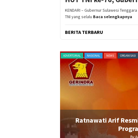
KENDARI – Gubernur Sulawesi Tenggara (
TNI yang selalu
Baca selengkapnya
BERITA TERBARU
AGAM
TERKINI
ADVERTORIAL
NASIONAL
NEWS
ORGANISASI
Bupati Perempuan
Ratnawati Arif Resmi
rindra
Progr
By A