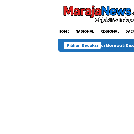
Loncat
ke
konten
HOME
NASIONAL
REGIONAL
DAE
Kasus Tewasnya Warga Sinjai di Morowali Disorot, Saldi Desak Po
Pilihan Redaksi