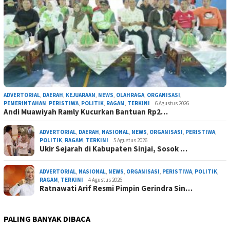
ADVERTORIAL
,
DAERAH
,
KEJUARAAN
,
NEWS
,
OLAHRAGA
,
ORGANISASI
,
PEMERINTAHAN
,
PERISTIWA
,
POLITIK
,
RAGAM
,
TERKINI
6 Agustus 2026
Andi Muawiyah Ramly Kucurkan Bantuan Rp2…
ADVERTORIAL
,
DAERAH
,
NASIONAL
,
NEWS
,
ORGANISASI
,
PERISTIWA
,
POLITIK
,
RAGAM
,
TERKINI
5 Agustus 2026
Ukir Sejarah di Kabupaten Sinjai, Sosok …
ADVERTORIAL
,
NASIONAL
,
NEWS
,
ORGANISASI
,
PERISTIWA
,
POLITIK
,
RAGAM
,
TERKINI
4 Agustus 2026
Ratnawati Arif Resmi Pimpin Gerindra Sin…
PALING BANYAK DIBACA