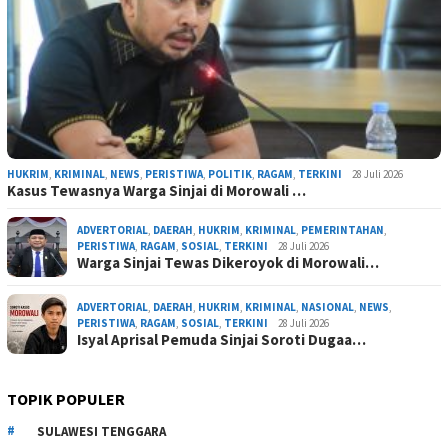
HUKRIM
,
KRIMINAL
,
NEWS
,
PERISTIWA
,
POLITIK
,
RAGAM
,
TERKINI
28 Juli 2026
Kasus Tewasnya Warga Sinjai di Morowali …
ADVERTORIAL
,
DAERAH
,
HUKRIM
,
KRIMINAL
,
PEMERINTAHAN
,
PERISTIWA
,
RAGAM
,
SOSIAL
,
TERKINI
28 Juli 2026
Warga Sinjai Tewas Dikeroyok di Morowali…
ADVERTORIAL
,
DAERAH
,
HUKRIM
,
KRIMINAL
,
NASIONAL
,
NEWS
,
PERISTIWA
,
RAGAM
,
SOSIAL
,
TERKINI
28 Juli 2026
Isyal Aprisal Pemuda Sinjai Soroti Dugaa…
TOPIK POPULER
SULAWESI TENGGARA