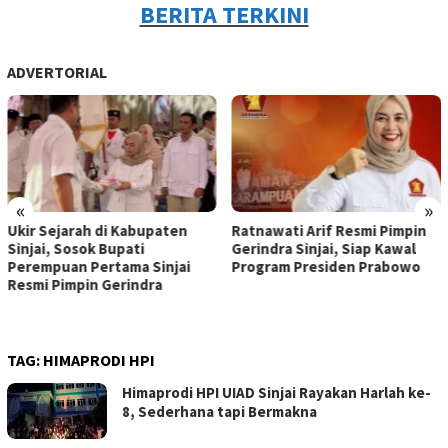
BERITA TERKINI
ADVERTORIAL
«
»
Ratnawati Arif Resmi Pimpin
Andi Muawiyah Ramly
Gerindra Sinjai, Siap Kawal
Kucurkan Bantuan Rp20 Juta
Program Presiden Prabowo
untuk GOR Sinjai, Guyonan ke
Wakil Bupati Bikin Penonton
Pecah
TAG:
HIMAPRODI HPI
Himaprodi HPI UIAD Sinjai Rayakan Harlah ke-
8, Sederhana tapi Bermakna