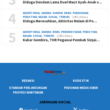
Diduga Dendam Lama Duel Maut Ayah-Anak v…
4
ADVERTORIAL
,
DAERAH
,
HUKRIM
,
NEWS
,
PENDIDIKAN
,
PERISTIWA
,
RAGAM
,
SOSIAL
,
TERKINI
2,985 x dibaca
Diduga Meresahkan, Aktivitas Malam di Po…
5
ADVERTORIAL
,
DAERAH
,
NEWS
,
PEMERINTAHAN
,
PERISTIWA
,
RAGAM
,
SOSIAL
,
TERKINI
2,549 x dibaca
Kabar Gembira, THR Pegawai Pemkab Sinjai…
REDAKSI
KODE ETIK
STANDAR PERLINDUNGAN
PEDOMAN MEDIA SIBER
PROFESI WARTAWAN
JARINGAN SOCIAL