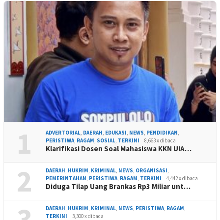
1
ADVERTORIAL
,
DAERAH
,
EDUKASI
,
NEWS
,
PENDIDIKAN
,
PERISTIWA
,
RAGAM
,
SOSIAL
,
TERKINI
8,663 x dibaca
Klarifikasi Dosen Soal Mahasiswa KKN UIA…
2
DAERAH
,
HUKRIM
,
KRIMINAL
,
NEWS
,
ORGANISASI
,
PEMERINTAHAN
,
PERISTIWA
,
RAGAM
,
TERKINI
4,442 x dibaca
Diduga Tilap Uang Brankas Rp3 Miliar unt…
3
DAERAH
,
HUKRIM
,
KRIMINAL
,
NEWS
,
PERISTIWA
,
RAGAM
,
TERKINI
3,300 x dibaca