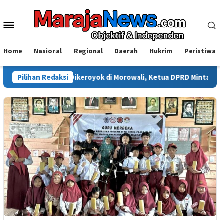
Loncat
ke
Menu
konten
Mobile
Home
Nasional
Regional
Daerah
Hukrim
Peristiwa
Tewas Dikeroyok di Morowali, Ketua DPRD Minta Kasus Diusut Tun
Pilihan Redaksi