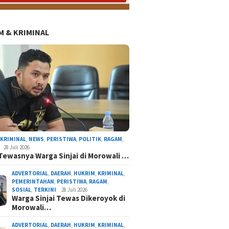
 & KRIMINAL
AL
NASIONAL
NEWS
ORGANISASI
PERISTIWA
POLITIK
RAGAM
TERKINI
,
KRIMINAL
,
NEWS
,
PERISTIWA
,
POLITIK
,
RAGAM
,
28 Juli 2026
Tewasnya Warga Sinjai di Morowali …
ADVERTORIAL
,
DAERAH
,
HUKRIM
,
KRIMINAL
,
PEMERINTAHAN
,
PERISTIWA
,
RAGAM
,
SOSIAL
,
TERKINI
28 Juli 2026
Warga Sinjai Tewas Dikeroyok di
Morowali…
atnawati Arif Resmi Pimpin Gerindra Sinjai, S
Program Presiden Prabowo
ADVERTORIAL
,
DAERAH
,
HUKRIM
,
KRIMINAL
,