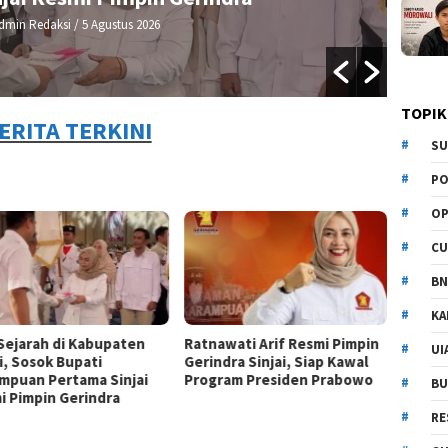
dmin Redaksi
/ 5 Agustus 2026
TOPIK
ERITA TERKINI
SU
PO
OP
CU
BN
KA
 Sejarah di Kabupaten
Ratnawati Arif Resmi Pimpin
UI
i, Sosok Bupati
Gerindra Sinjai, Siap Kawal
mpuan Pertama Sinjai
Program Presiden Prabowo
BU
i Pimpin Gerindra
RE