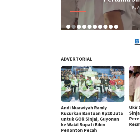
By A
B
ADVERTORIAL
Ukir
Andi Muawiyah Ramly
Sinja
Kucurkan Bantuan Rp20 Juta
Pere
untuk GOR Sinjai, Guyonan
Resm
ke Wakil Bupati Bikin
Penonton Pecah