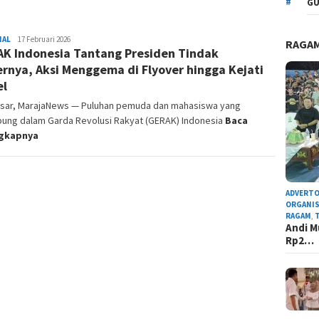
GU
NAL
Admin
17 Februari 2026
RAGA
K Indonesia Tantang Presiden Tindak
Redaksi
rnya, Aksi Menggema di Flyover hingga Kejati
el
sar, MarajaNews — Puluhan pemuda dan mahasiswa yang
bung dalam Garda Revolusi Rakyat (GERAK) Indonesia
Baca
ngkapnya
ADVERTO
ORGANIS
RAGAM
,
Andi M
Rp2…