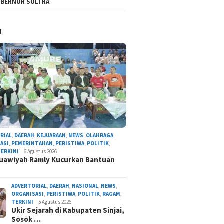
BERNUR SULTRA
M
RIAL
,
DAERAH
,
KEJUARAAN
,
NEWS
,
OLAHRAGA
,
ASI
,
PEMERINTAHAN
,
PERISTIWA
,
POLITIK
,
TERKINI
6 Agustus 2026
uawiyah Ramly Kucurkan Bantuan
ADVERTORIAL
,
DAERAH
,
NASIONAL
,
NEWS
,
ORGANISASI
,
PERISTIWA
,
POLITIK
,
RAGAM
,
TERKINI
5 Agustus 2026
Ukir Sejarah di Kabupaten Sinjai,
Sosok …