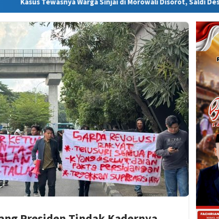
ya Warga Sinjai di Morowali Disorot, Saldi Desak Polisi Usut Tun
ang Presiden Tindak Kadernya,