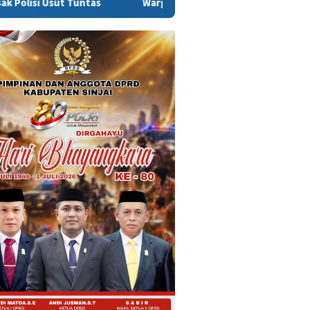
tas
Warga Sinjai Tewas Dikeroyok di Morowali, Ketua DPR