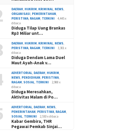
2
DAERAH
,
HUKRIM
,
KRIMINAL
,
NEWS
,
ORGANISASI
,
PEMERINTAHAN
,
PERISTIWA
,
RAGAM
,
TERKINI
4,445 x
dibaca
Diduga Tilap Uang Brankas
Rp3 Miliar unt…
3
DAERAH
,
HUKRIM
,
KRIMINAL
,
NEWS
,
PERISTIWA
,
RAGAM
,
TERKINI
3,301 x
dibaca
Diduga Dendam Lama Duel
Maut Ayah-Anak v…
4
ADVERTORIAL
,
DAERAH
,
HUKRIM
,
NEWS
,
PENDIDIKAN
,
PERISTIWA
,
RAGAM
,
SOSIAL
,
TERKINI
2,988 x
dibaca
Diduga Meresahkan,
Aktivitas Malam di Po…
5
ADVERTORIAL
,
DAERAH
,
NEWS
,
PEMERINTAHAN
,
PERISTIWA
,
RAGAM
,
SOSIAL
,
TERKINI
2,550 x dibaca
Kabar Gembira, THR
Pegawai Pemkab Sinjai…