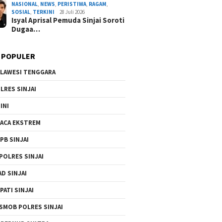
NASIONAL
,
NEWS
,
PERISTIWA
,
RAGAM
,
By Admin Redaksi
/ 4 Agustus 2026
SOSIAL
,
TERKINI
28 Juli 2026
Isyal Aprisal Pemuda Sinjai Soroti
Dugaa…
 POPULER
LAWESI TENGGARA
LRES SINJAI
INI
ACA EKSTREM
PB SINJAI
POLRES SINJAI
AD SINJAI
PATI SINJAI
SMOB POLRES SINJAI