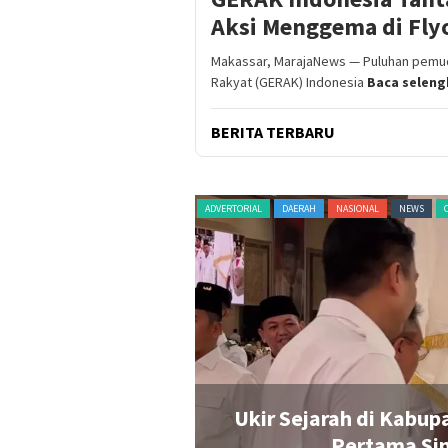
Aksi Menggema di Flyo
Makassar, MarajaNews — Puluhan pemu
Rakyat (GERAK) Indonesia
Baca selen
BERITA TERBARU
HAN
PERISTIWA
POLITIK
RAGAM
ADVERTORIAL
DAERAH
NASIONAL
NEWS
Rp20 Juta untuk
Ukir Sejarah di Kabup
n Penonton Pecah
Pertama Sin