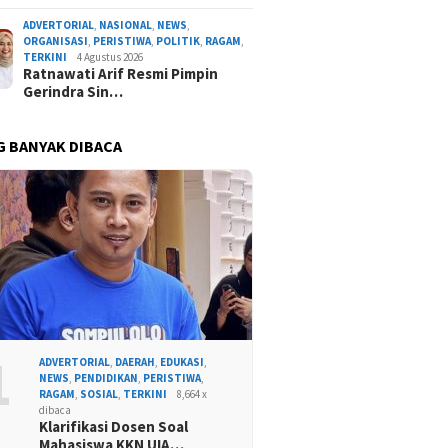
ADVERTORIAL
,
NASIONAL
,
NEWS
,
ORGANISASI
,
PERISTIWA
,
POLITIK
,
RAGAM
,
TERKINI
4 Agustus 2026
Ratnawati Arif Resmi Pimpin
Gerindra Sin…
G BANYAK DIBACA
1
ADVERTORIAL
,
DAERAH
,
EDUKASI
,
NEWS
,
PENDIDIKAN
,
PERISTIWA
,
RAGAM
,
SOSIAL
,
TERKINI
8,664 x
dibaca
Klarifikasi Dosen Soal
Mahasiswa KKN UIA…