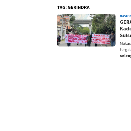
TAG:
GERINDRA
NASIO
GERA
Kade
Suls
Makas
terga
sele