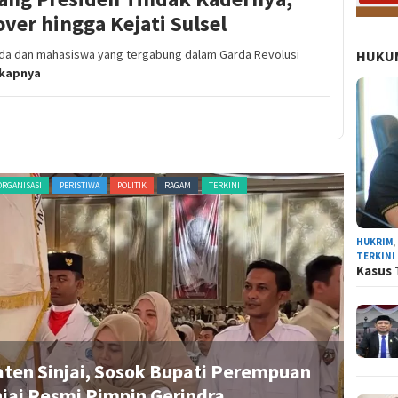
ver hingga Kejati Sulsel
da dan mahasiswa yang tergabung dalam Garda Revolusi
HUKUM
gkapnya
ORGANISASI
PERISTIWA
POLITIK
RAGAM
TERKINI
ADVERTORI
HUKRIM
TERKINI
Kasus 
aten Sinjai, Sosok Bupati Perempuan
R
jai Resmi Pimpin Gerindra