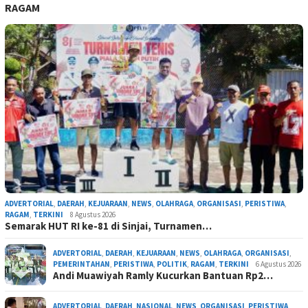
RAGAM
ADVERTORIAL
,
DAERAH
,
KEJUARAAN
,
NEWS
,
OLAHRAGA
,
ORGANISASI
,
PERISTIWA
,
RAGAM
,
TERKINI
8 Agustus 2026
Semarak HUT RI ke-81 di Sinjai, Turnamen…
ADVERTORIAL
,
DAERAH
,
KEJUARAAN
,
NEWS
,
OLAHRAGA
,
ORGANISASI
,
PEMERINTAHAN
,
PERISTIWA
,
POLITIK
,
RAGAM
,
TERKINI
6 Agustus 2026
Andi Muawiyah Ramly Kucurkan Bantuan Rp2…
ADVERTORIAL
,
DAERAH
,
NASIONAL
,
NEWS
,
ORGANISASI
,
PERISTIWA
,