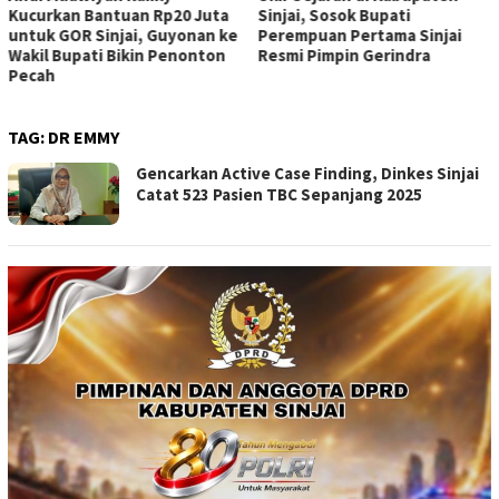
Kucurkan Bantuan Rp20 Juta
Sinjai, Sosok Bupati
untuk GOR Sinjai, Guyonan ke
Perempuan Pertama Sinjai
Wakil Bupati Bikin Penonton
Resmi Pimpin Gerindra
Pecah
TAG:
DR EMMY
Gencarkan Active Case Finding, Dinkes Sinjai
Catat 523 Pasien TBC Sepanjang 2025