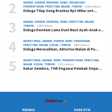
2
DAERAH
,
HUKRIM
,
KRIMINAL
,
NEWS
,
ORGANISASI
,
PEMERINTAHAN
,
PERISTIWA
,
RAGAM
,
TERKINI
4,446 x dibaca
Diduga Tilap Uang Brankas Rp3 Miliar unt…
3
DAERAH
,
HUKRIM
,
KRIMINAL
,
NEWS
,
PERISTIWA
,
RAGAM
,
TERKINI
3,303 x dibaca
Diduga Dendam Lama Duel Maut Ayah-Anak v…
4
ADVERTORIAL
,
DAERAH
,
HUKRIM
,
NEWS
,
PENDIDIKAN
,
PERISTIWA
,
RAGAM
,
SOSIAL
,
TERKINI
2,989 x dibaca
Diduga Meresahkan, Aktivitas Malam di Po…
5
ADVERTORIAL
,
DAERAH
,
NEWS
,
PEMERINTAHAN
,
PERISTIWA
,
RAGAM
,
SOSIAL
,
TERKINI
2,551 x dibaca
Kabar Gembira, THR Pegawai Pemkab Sinjai…
REDAKSI
KODE ETIK