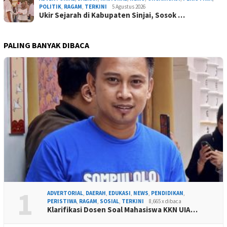
POLITIK
,
RAGAM
,
TERKINI
5 Agustus 2026
Ukir Sejarah di Kabupaten Sinjai, Sosok …
PALING BANYAK DIBACA
1
ADVERTORIAL
,
DAERAH
,
EDUKASI
,
NEWS
,
PENDIDIKAN
,
PERISTIWA
,
RAGAM
,
SOSIAL
,
TERKINI
8,665 x dibaca
Klarifikasi Dosen Soal Mahasiswa KKN UIA…