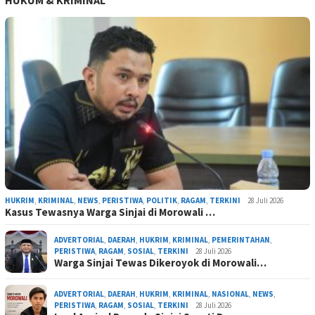
HUKUM & KRIMINAL
HUKRIM
,
KRIMINAL
,
NEWS
,
PERISTIWA
,
POLITIK
,
RAGAM
,
TERKINI
28 Juli 2026
Kasus Tewasnya Warga Sinjai di Morowali …
ADVERTORIAL
,
DAERAH
,
HUKRIM
,
KRIMINAL
,
PEMERINTAHAN
,
PERISTIWA
,
RAGAM
,
SOSIAL
,
TERKINI
28 Juli 2026
Warga Sinjai Tewas Dikeroyok di Morowali…
ADVERTORIAL
,
DAERAH
,
HUKRIM
,
KRIMINAL
,
NASIONAL
,
NEWS
,
PERISTIWA
,
RAGAM
,
SOSIAL
,
TERKINI
28 Juli 2026