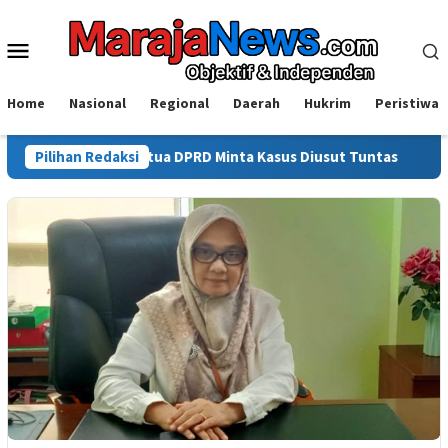
Loncat
ke
Menu
konten
Mobile
Home
Nasional
Regional
Daerah
Hukrim
Peristiwa
wali, Ketua DPRD Minta Kasus Diusut Tuntas
Pilihan Redaksi
Isyal Aprisa