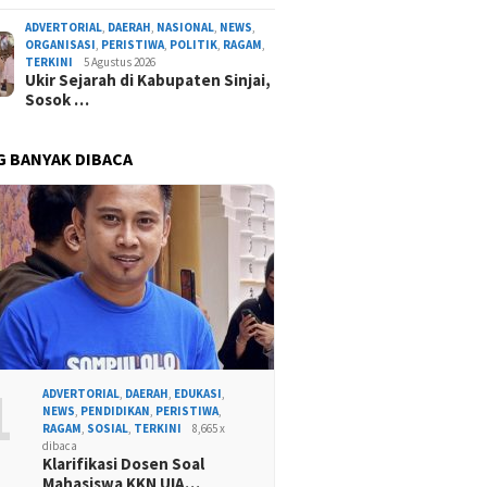
ADVERTORIAL
,
DAERAH
,
NASIONAL
,
NEWS
,
ORGANISASI
,
PERISTIWA
,
POLITIK
,
RAGAM
,
TERKINI
5 Agustus 2026
Ukir Sejarah di Kabupaten Sinjai,
Sosok …
G BANYAK DIBACA
1
ADVERTORIAL
,
DAERAH
,
EDUKASI
,
NEWS
,
PENDIDIKAN
,
PERISTIWA
,
RAGAM
,
SOSIAL
,
TERKINI
8,665 x
dibaca
Klarifikasi Dosen Soal
Mahasiswa KKN UIA…