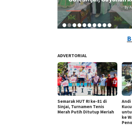
By A
B
ADVERTORIAL
Andi
Semarak HUT RI ke-81 di
Kucu
Sinjai, Turnamen Tenis
untu
Merah Putih Ditutup Meriah
ke Wa
Peno