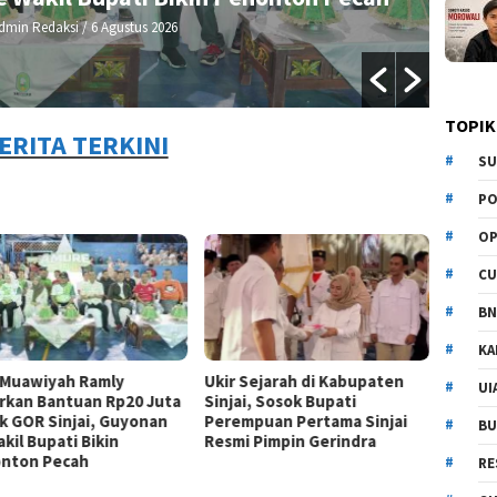
dmin Redaksi
/ 6 Agustus 2026
TOPIK
ERITA TERKINI
SU
PO
OP
CU
BN
KA
 Muawiyah Ramly
Ukir Sejarah di Kabupaten
UI
rkan Bantuan Rp20 Juta
Sinjai, Sosok Bupati
k GOR Sinjai, Guyonan
Perempuan Pertama Sinjai
BU
kil Bupati Bikin
Resmi Pimpin Gerindra
nton Pecah
RE