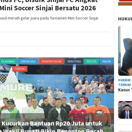
Mini Soccer Sinjai Bersatu 2026
hasil meraih gelar juara pada Turnamen Mini Soccer Sinjai
HUKUM
OLAHRAGA
ORGANISASI
PEMERINTAHAN
PERISTIWA
POLITIK
RAGAM
ADVERTORI
TERKINI
HUKRIM
TERKINI
Kasus 
 Kucurkan Bantuan Rp20 Juta untuk
Uk
e Wakil Bupati Bikin Penonton Pecah