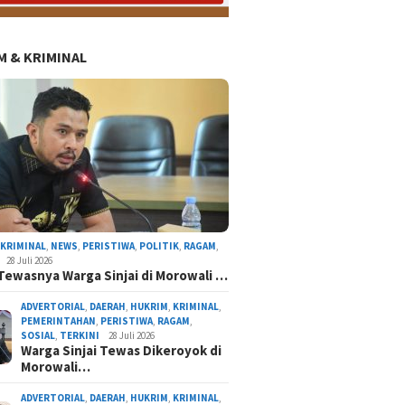
 & KRIMINAL
AL
DAERAH
NASIONAL
NEWS
ORGANISASI
PERISTIWA
POLITIK
RAGAM
TERK
,
KRIMINAL
,
NEWS
,
PERISTIWA
,
POLITIK
,
RAGAM
,
28 Juli 2026
Tewasnya Warga Sinjai di Morowali …
ADVERTORIAL
,
DAERAH
,
HUKRIM
,
KRIMINAL
,
PEMERINTAHAN
,
PERISTIWA
,
RAGAM
,
SOSIAL
,
TERKINI
28 Juli 2026
Warga Sinjai Tewas Dikeroyok di
Morowali…
ir Sejarah di Kabupaten Sinjai, Sosok Bupati
Pertama Sinjai Resmi Pimpin Gerindra
ADVERTORIAL
,
DAERAH
,
HUKRIM
,
KRIMINAL
,