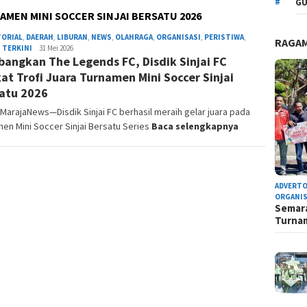
GU
NAMEN MINI SOCCER SINJAI BERSATU 2026
TORIAL
,
DAERAH
,
LIBURAN
,
NEWS
,
OLAHRAGA
,
ORGANISASI
,
PERISTIWA
,
RAGA
,
TERKINI
Admin
31 Mei 2026
angkan The Legends FC, Disdik Sinjai FC
Redaksi
at Trofi Juara Turnamen Mini Soccer Sinjai
atu 2026
, MarajaNews—Disdik Sinjai FC berhasil meraih gelar juara pada
en Mini Soccer Sinjai Bersatu Series
Baca selengkapnya
ADVERTO
ORGANIS
Semara
Turn