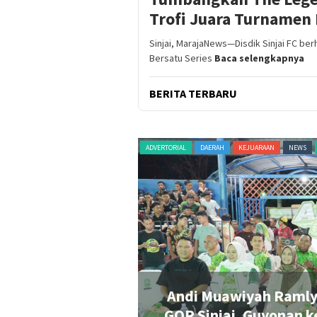
Trofi Juara Turnamen 
Sinjai, MarajaNews—Disdik Sinjai FC ber
Bersatu Series
Baca selengkapnya
BERITA TERBARU
RAGAM
TERKINI
ADVERTORIAL
DAERAH
KEJUARAAN
NEWS
en Tenis Merah
Andi Muawiyah Ramly
GOR Sinjai, Guyonan k