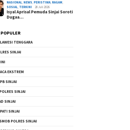
NASIONAL
,
NEWS
,
PERISTIWA
,
RAGAM
,
By Admin Redaksi
/ 5 Agustus 2026
SOSIAL
,
TERKINI
28 Juli 2026
Isyal Aprisal Pemuda Sinjai Soroti
Dugaa…
 POPULER
LAWESI TENGGARA
LRES SINJAI
INI
ACA EKSTREM
PB SINJAI
POLRES SINJAI
AD SINJAI
PATI SINJAI
SMOB POLRES SINJAI