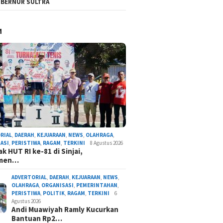
BERNUR SULTRA
M
RIAL
,
DAERAH
,
KEJUARAAN
,
NEWS
,
OLAHRAGA
,
ASI
,
PERISTIWA
,
RAGAM
,
TERKINI
8 Agustus 2026
k HUT RI ke-81 di Sinjai,
amen…
ADVERTORIAL
,
DAERAH
,
KEJUARAAN
,
NEWS
,
OLAHRAGA
,
ORGANISASI
,
PEMERINTAHAN
,
PERISTIWA
,
POLITIK
,
RAGAM
,
TERKINI
6
Agustus 2026
Andi Muawiyah Ramly Kucurkan
Bantuan Rp2…