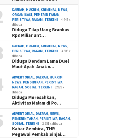
2
DAERAH
,
HUKRIM
,
KRIMINAL
,
NEWS
,
ORGANISASI
,
PEMERINTAHAN
,
PERISTIWA
,
RAGAM
,
TERKINI
4,446 x
dibaca
Diduga Tilap Uang Brankas
Rp3 Miliar unt…
3
DAERAH
,
HUKRIM
,
KRIMINAL
,
NEWS
,
PERISTIWA
,
RAGAM
,
TERKINI
3,303 x
dibaca
Diduga Dendam Lama Duel
Maut Ayah-Anak v…
4
ADVERTORIAL
,
DAERAH
,
HUKRIM
,
NEWS
,
PENDIDIKAN
,
PERISTIWA
,
RAGAM
,
SOSIAL
,
TERKINI
2,989 x
dibaca
Diduga Meresahkan,
Aktivitas Malam di Po…
5
ADVERTORIAL
,
DAERAH
,
NEWS
,
PEMERINTAHAN
,
PERISTIWA
,
RAGAM
,
SOSIAL
,
TERKINI
2,551 x dibaca
Kabar Gembira, THR
Pegawai Pemkab Sinjai…