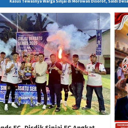
a Warga Sinjai di Morowali Disorot, Saldi Desak Polisi Usut Tunt
ds FC, Disdik Sinjai FC Angkat