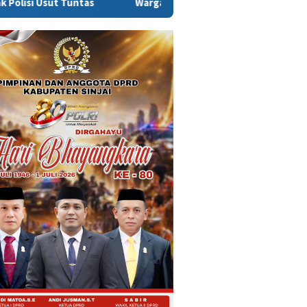
as
Warga Sinjai Tewas Dikeroyok di Morowali, Ketua DPRD