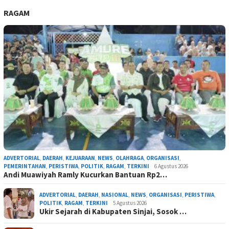
RAGAM
ADVERTORIAL
,
DAERAH
,
KEJUARAAN
,
NEWS
,
OLAHRAGA
,
ORGANISASI
,
PEMERINTAHAN
,
PERISTIWA
,
POLITIK
,
RAGAM
,
TERKINI
6 Agustus 2026
Andi Muawiyah Ramly Kucurkan Bantuan Rp2…
ADVERTORIAL
,
DAERAH
,
NASIONAL
,
NEWS
,
ORGANISASI
,
PERISTIWA
,
POLITIK
,
RAGAM
,
TERKINI
5 Agustus 2026
Ukir Sejarah di Kabupaten Sinjai, Sosok …