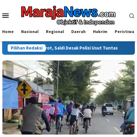
Loncat
ke
Menu
konten
Mobile
Home
Nasional
Regional
Daerah
Hukrim
Peristiwa
li Disorot, Saldi Desak Polisi Usut Tuntas
Pilihan Redaksi
Warga Sinjai 