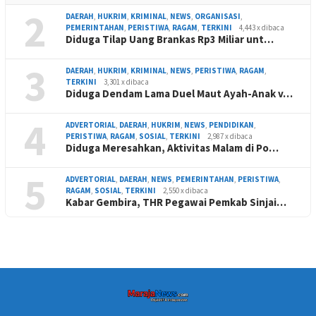
2
DAERAH
,
HUKRIM
,
KRIMINAL
,
NEWS
,
ORGANISASI
,
PEMERINTAHAN
,
PERISTIWA
,
RAGAM
,
TERKINI
4,443 x dibaca
Diduga Tilap Uang Brankas Rp3 Miliar unt…
3
DAERAH
,
HUKRIM
,
KRIMINAL
,
NEWS
,
PERISTIWA
,
RAGAM
,
TERKINI
3,301 x dibaca
Diduga Dendam Lama Duel Maut Ayah-Anak v…
4
ADVERTORIAL
,
DAERAH
,
HUKRIM
,
NEWS
,
PENDIDIKAN
,
PERISTIWA
,
RAGAM
,
SOSIAL
,
TERKINI
2,987 x dibaca
Diduga Meresahkan, Aktivitas Malam di Po…
5
ADVERTORIAL
,
DAERAH
,
NEWS
,
PEMERINTAHAN
,
PERISTIWA
,
RAGAM
,
SOSIAL
,
TERKINI
2,550 x dibaca
Kabar Gembira, THR Pegawai Pemkab Sinjai…