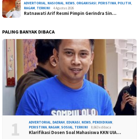
ADVERTORIAL
,
NASIONAL
,
NEWS
,
ORGANISASI
,
PERISTIWA
,
POLITIK
,
RAGAM
,
TERKINI
4 Agustus 2026
Ratnawati Arif Resmi Pimpin Gerindra Sin…
PALING BANYAK DIBACA
1
ADVERTORIAL
,
DAERAH
,
EDUKASI
,
NEWS
,
PENDIDIKAN
,
PERISTIWA
,
RAGAM
,
SOSIAL
,
TERKINI
8,663 x dibaca
Klarifikasi Dosen Soal Mahasiswa KKN UIA…