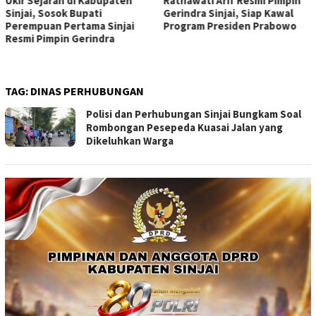
Ukir Sejarah di Kabupaten
Ratnawati Arif Resmi Pimpin
Sinjai, Sosok Bupati
Gerindra Sinjai, Siap Kawal
Perempuan Pertama Sinjai
Program Presiden Prabowo
Resmi Pimpin Gerindra
TAG:
DINAS PERHUBUNGAN
Polisi dan Perhubungan Sinjai Bungkam Soal
Rombongan Pesepeda Kuasai Jalan yang
Dikeluhkan Warga