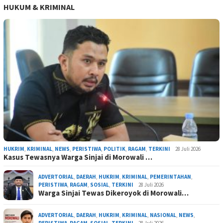
HUKUM & KRIMINAL
HUKRIM
,
KRIMINAL
,
NEWS
,
PERISTIWA
,
POLITIK
,
RAGAM
,
TERKINI
28 Juli 2026
Kasus Tewasnya Warga Sinjai di Morowali …
ADVERTORIAL
,
DAERAH
,
HUKRIM
,
KRIMINAL
,
PEMERINTAHAN
,
PERISTIWA
,
RAGAM
,
SOSIAL
,
TERKINI
28 Juli 2026
Warga Sinjai Tewas Dikeroyok di Morowali…
ADVERTORIAL
,
DAERAH
,
HUKRIM
,
KRIMINAL
,
NASIONAL
,
NEWS
,
PERISTIWA
,
RAGAM
,
SOSIAL
,
TERKINI
28 Juli 2026