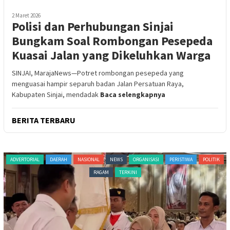
2 Maret 2026
Polisi dan Perhubungan Sinjai
Bungkam Soal Rombongan Pesepeda
Kuasai Jalan yang Dikeluhkan Warga
SINJAI, MarajaNews—Potret rombongan pesepeda yang
menguasai hampir separuh badan Jalan Persatuan Raya,
Kabupaten Sinjai, mendadak
Baca selengkapnya
BERITA TERBARU
ADVERTORIAL
DAERAH
NASIONAL
NEWS
ORGANISASI
PERISTIWA
POLITIK
RAGAM
TERKINI