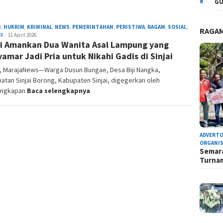
GU
H
,
HUKRIM
,
KRIMINAL
,
NEWS
,
PEMERINTAHAN
,
PERISTIWA
,
RAGAM
,
SOSIAL
,
RAGA
I
Admin
11 April 2026
si Amankan Dua Wanita Asal Lampung yang
Redaksi
amar Jadi Pria untuk Nikahi Gadis di Sinjai
I, MarajaNews—Warga Dusun Bungae, Desa Biji Nangka,
tan Sinjai Borong, Kabupaten Sinjai, digegerkan oleh
ungkapan
Baca selengkapnya
ADVERTO
ORGANIS
Semara
Turn