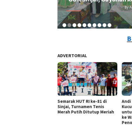
By A
B
ADVERTORIAL
Andi
Semarak HUT RI ke-81 di
Kucu
Sinjai, Turnamen Tenis
untu
Merah Putih Ditutup Meriah
ke Wa
Peno