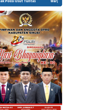
ntas
Warga Sinjai Tewas Dikeroyok di Morowali, Ketua DP