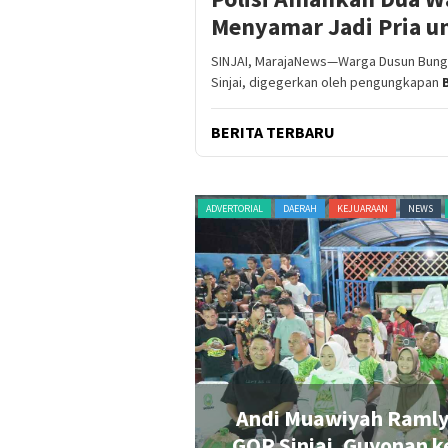
Menyamar Jadi Pria un
SINJAI, MarajaNews—Warga Dusun Bunga
Sinjai, digegerkan oleh pengungkapan
BERITA TERBARU
RAGAM
TERKINI
ADVERTORIAL
DAERAH
KEJUARAAN
NEWS
en Tenis Merah
Andi Muawiyah Ramly
GOR Sinjai, Guyonan k