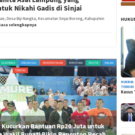
tuk Nikahi Gadis di Sinjai
e, Desa Biji Nangka, Kecamatan Sinjai Borong, Kabupaten
HUKUM
Baca selengkapnya
OLAHRAGA
ORGANISASI
PEMERINTAHAN
PERISTIWA
POLITIK
RAGAM
ADVERTORI
TERKINI
HUKRIM
TERKINI
Kasus 
 Kucurkan Bantuan Rp20 Juta untuk
Uk
e Wakil Bupati Bikin Penonton Pecah