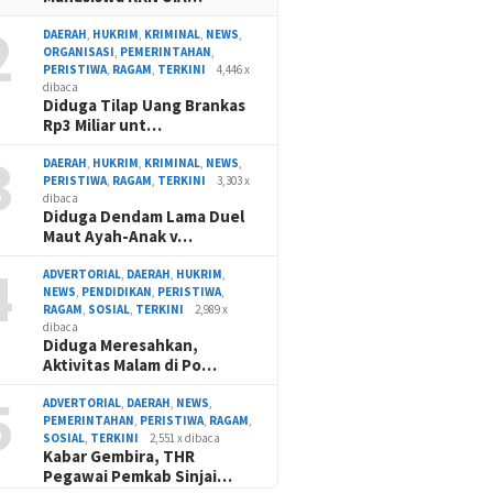
2
DAERAH
,
HUKRIM
,
KRIMINAL
,
NEWS
,
ORGANISASI
,
PEMERINTAHAN
,
PERISTIWA
,
RAGAM
,
TERKINI
4,446 x
dibaca
Diduga Tilap Uang Brankas
Rp3 Miliar unt…
3
DAERAH
,
HUKRIM
,
KRIMINAL
,
NEWS
,
PERISTIWA
,
RAGAM
,
TERKINI
3,303 x
dibaca
Diduga Dendam Lama Duel
Maut Ayah-Anak v…
4
ADVERTORIAL
,
DAERAH
,
HUKRIM
,
NEWS
,
PENDIDIKAN
,
PERISTIWA
,
RAGAM
,
SOSIAL
,
TERKINI
2,989 x
dibaca
Diduga Meresahkan,
Aktivitas Malam di Po…
5
ADVERTORIAL
,
DAERAH
,
NEWS
,
PEMERINTAHAN
,
PERISTIWA
,
RAGAM
,
SOSIAL
,
TERKINI
2,551 x dibaca
Kabar Gembira, THR
Pegawai Pemkab Sinjai…