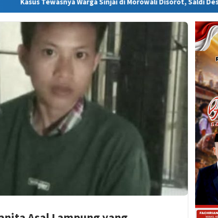
nya Warga Sinjai di Morowali Disorot, Saldi Desak Polisi Usut Tu
anita Asal Lampung yang