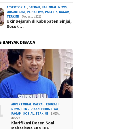
ADVERTORIAL
,
DAERAH
,
NASIONAL
,
NEWS
,
ORGANISASI
,
PERISTIWA
,
POLITIK
,
RAGAM
,
TERKINI
5 Agustus 2026
Ukir Sejarah di Kabupaten Sinjai,
Sosok …
G BANYAK DIBACA
1
ADVERTORIAL
,
DAERAH
,
EDUKASI
,
NEWS
,
PENDIDIKAN
,
PERISTIWA
,
RAGAM
,
SOSIAL
,
TERKINI
8,665 x
dibaca
Klarifikasi Dosen Soal
Mahasiswa KKN UIA…