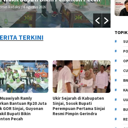
dmin Redaksi
/ 6 Agustus 2026
TOPIK
ERITA TERKINI
SU
PO
OP
CU
BN
KA
 Muawiyah Ramly
Ukir Sejarah di Kabupaten
UI
rkan Bantuan Rp20 Juta
Sinjai, Sosok Bupati
k GOR Sinjai, Guyonan
Perempuan Pertama Sinjai
BU
kil Bupati Bikin
Resmi Pimpin Gerindra
nton Pecah
RE