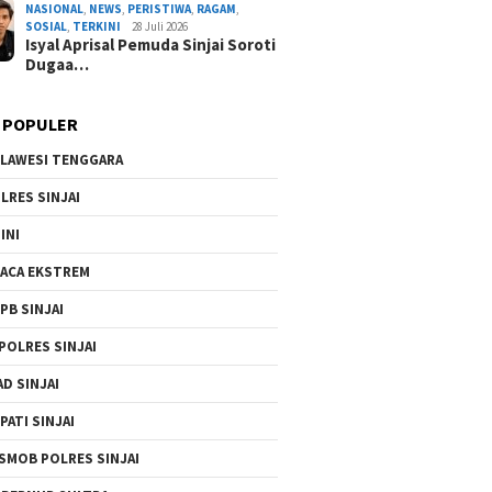
NASIONAL
,
NEWS
,
PERISTIWA
,
RAGAM
,
By Admin Redaksi
/ 5 Agustus 2026
SOSIAL
,
TERKINI
28 Juli 2026
Isyal Aprisal Pemuda Sinjai Soroti
Dugaa…
 POPULER
LAWESI TENGGARA
LRES SINJAI
INI
ACA EKSTREM
PB SINJAI
POLRES SINJAI
AD SINJAI
PATI SINJAI
SMOB POLRES SINJAI