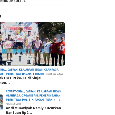
BERNUR SULTRA
M
RIAL
,
DAERAH
,
KEJUARAAN
,
NEWS
,
OLAHRAGA
,
ASI
,
PERISTIWA
,
RAGAM
,
TERKINI
8 Agustus 2026
k HUT RI ke-81 di Sinjai,
amen…
ADVERTORIAL
,
DAERAH
,
KEJUARAAN
,
NEWS
,
OLAHRAGA
,
ORGANISASI
,
PEMERINTAHAN
,
PERISTIWA
,
POLITIK
,
RAGAM
,
TERKINI
6
Agustus 2026
Andi Muawiyah Ramly Kucurkan
Bantuan Rp2…