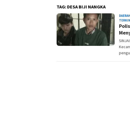
TAG:
DESA BIJI NANGKA
DAERA
TERKIN
Poli
Meny
SINJA
Kecama
peng