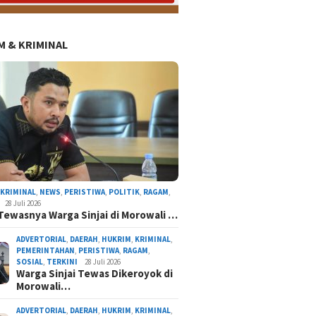
 & KRIMINAL
AL
DAERAH
NASIONAL
NEWS
ORGANISASI
PERISTIWA
POLITIK
RAGAM
TERK
,
KRIMINAL
,
NEWS
,
PERISTIWA
,
POLITIK
,
RAGAM
,
28 Juli 2026
Tewasnya Warga Sinjai di Morowali …
ADVERTORIAL
,
DAERAH
,
HUKRIM
,
KRIMINAL
,
PEMERINTAHAN
,
PERISTIWA
,
RAGAM
,
SOSIAL
,
TERKINI
28 Juli 2026
Warga Sinjai Tewas Dikeroyok di
Morowali…
ir Sejarah di Kabupaten Sinjai, Sosok Bupati
Pertama Sinjai Resmi Pimpin Gerindra
ADVERTORIAL
,
DAERAH
,
HUKRIM
,
KRIMINAL
,