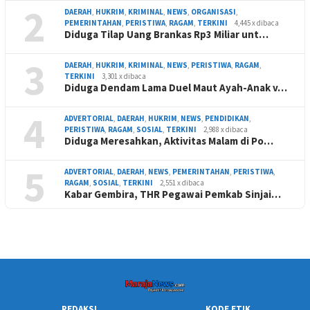
2
DAERAH
,
HUKRIM
,
KRIMINAL
,
NEWS
,
ORGANISASI
,
PEMERINTAHAN
,
PERISTIWA
,
RAGAM
,
TERKINI
4,445 x dibaca
Diduga Tilap Uang Brankas Rp3 Miliar unt…
3
DAERAH
,
HUKRIM
,
KRIMINAL
,
NEWS
,
PERISTIWA
,
RAGAM
,
TERKINI
3,301 x dibaca
Diduga Dendam Lama Duel Maut Ayah-Anak v…
4
ADVERTORIAL
,
DAERAH
,
HUKRIM
,
NEWS
,
PENDIDIKAN
,
PERISTIWA
,
RAGAM
,
SOSIAL
,
TERKINI
2,988 x dibaca
Diduga Meresahkan, Aktivitas Malam di Po…
5
ADVERTORIAL
,
DAERAH
,
NEWS
,
PEMERINTAHAN
,
PERISTIWA
,
RAGAM
,
SOSIAL
,
TERKINI
2,551 x dibaca
Kabar Gembira, THR Pegawai Pemkab Sinjai…
REDAKSI
KODE ETIK