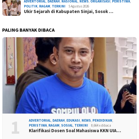
ADVERTORIAL
,
DAERAH
,
NASIONAL
,
NEWS
,
ORGANISASI
,
PERISTIWA
,
POLITIK
,
RAGAM
,
TERKINI
5 Agustus 2026
Ukir Sejarah di Kabupaten Sinjai, Sosok …
PALING BANYAK DIBACA
1
ADVERTORIAL
,
DAERAH
,
EDUKASI
,
NEWS
,
PENDIDIKAN
,
PERISTIWA
,
RAGAM
,
SOSIAL
,
TERKINI
8,664 x dibaca
Klarifikasi Dosen Soal Mahasiswa KKN UIA…