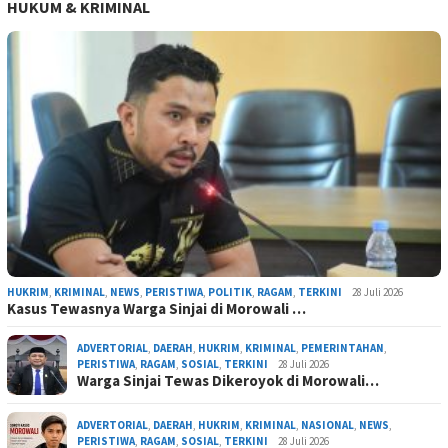
HUKUM & KRIMINAL
HUKRIM
,
KRIMINAL
,
NEWS
,
PERISTIWA
,
POLITIK
,
RAGAM
,
TERKINI
28 Juli 2026
Kasus Tewasnya Warga Sinjai di Morowali …
ADVERTORIAL
,
DAERAH
,
HUKRIM
,
KRIMINAL
,
PEMERINTAHAN
,
PERISTIWA
,
RAGAM
,
SOSIAL
,
TERKINI
28 Juli 2026
Warga Sinjai Tewas Dikeroyok di Morowali…
ADVERTORIAL
,
DAERAH
,
HUKRIM
,
KRIMINAL
,
NASIONAL
,
NEWS
,
PERISTIWA
,
RAGAM
,
SOSIAL
,
TERKINI
28 Juli 2026