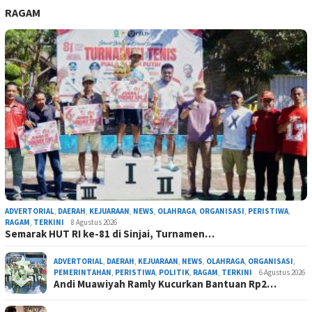
RAGAM
ADVERTORIAL
,
DAERAH
,
KEJUARAAN
,
NEWS
,
OLAHRAGA
,
ORGANISASI
,
PERISTIWA
,
RAGAM
,
TERKINI
8 Agustus 2026
Semarak HUT RI ke-81 di Sinjai, Turnamen…
ADVERTORIAL
,
DAERAH
,
KEJUARAAN
,
NEWS
,
OLAHRAGA
,
ORGANISASI
,
PEMERINTAHAN
,
PERISTIWA
,
POLITIK
,
RAGAM
,
TERKINI
6 Agustus 2026
Andi Muawiyah Ramly Kucurkan Bantuan Rp2…