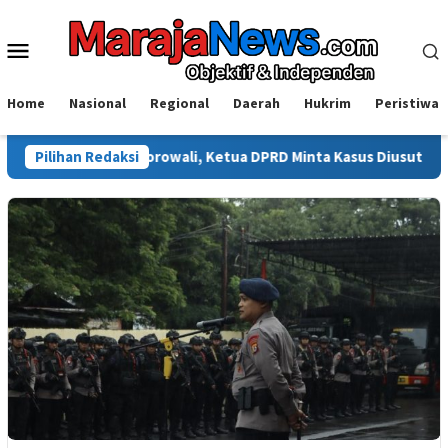
Loncat
ke
Menu
konten
Mobile
Home
Nasional
Regional
Daerah
Hukrim
Peristiwa
yok di Morowali, Ketua DPRD Minta Kasus Diusut Tuntas
Pilihan Redaksi
I