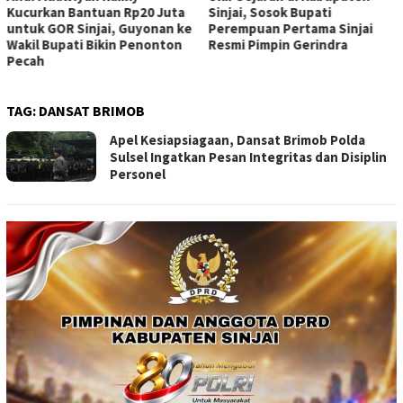
Kucurkan Bantuan Rp20 Juta
Sinjai, Sosok Bupati
untuk GOR Sinjai, Guyonan ke
Perempuan Pertama Sinjai
Wakil Bupati Bikin Penonton
Resmi Pimpin Gerindra
Pecah
TAG:
DANSAT BRIMOB
Apel Kesiapsiagaan, Dansat Brimob Polda
Sulsel Ingatkan Pesan Integritas dan Disiplin
Personel