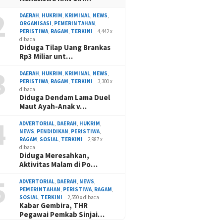
2
DAERAH
,
HUKRIM
,
KRIMINAL
,
NEWS
,
ORGANISASI
,
PEMERINTAHAN
,
PERISTIWA
,
RAGAM
,
TERKINI
4,442 x
dibaca
Diduga Tilap Uang Brankas
Rp3 Miliar unt…
3
DAERAH
,
HUKRIM
,
KRIMINAL
,
NEWS
,
PERISTIWA
,
RAGAM
,
TERKINI
3,300 x
dibaca
Diduga Dendam Lama Duel
Maut Ayah-Anak v…
4
ADVERTORIAL
,
DAERAH
,
HUKRIM
,
NEWS
,
PENDIDIKAN
,
PERISTIWA
,
RAGAM
,
SOSIAL
,
TERKINI
2,987 x
dibaca
Diduga Meresahkan,
Aktivitas Malam di Po…
5
ADVERTORIAL
,
DAERAH
,
NEWS
,
PEMERINTAHAN
,
PERISTIWA
,
RAGAM
,
SOSIAL
,
TERKINI
2,550 x dibaca
Kabar Gembira, THR
Pegawai Pemkab Sinjai…