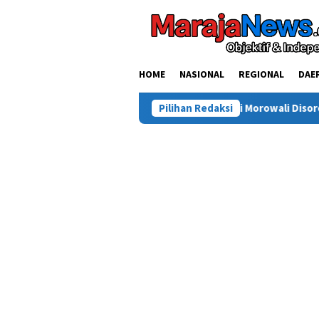
Loncat
ke
konten
HOME
NASIONAL
REGIONAL
DAE
Kasus Tewasnya Warga Sinjai di Morowali Disorot, Saldi Desak Pol
Pilihan Redaksi