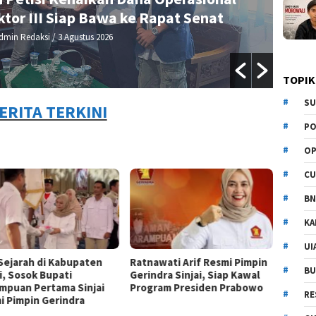
Resmob Polres Sinjai Bergerak Cepat Ringkus
Pelaku
By Admin Redaksi
/ 2 Agustus 2026
TOPIK
SU
ERITA TERKINI
PO
OP
CU
BN
KA
UI
 Sejarah di Kabupaten
Ratnawati Arif Resmi Pimpin
BU
i, Sosok Bupati
Gerindra Sinjai, Siap Kawal
mpuan Pertama Sinjai
Program Presiden Prabowo
RE
i Pimpin Gerindra