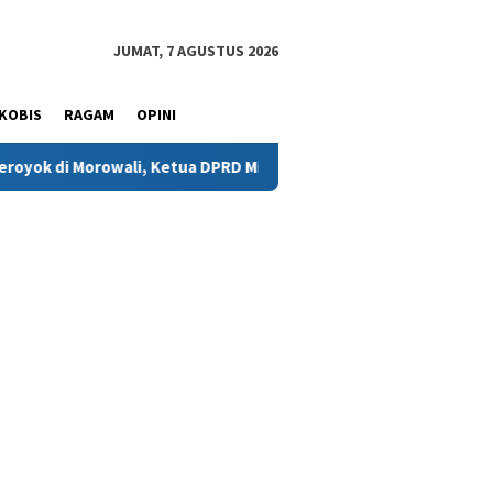
JUMAT, 7 AGUSTUS 2026
KOBIS
RAGAM
OPINI
i, Ketua DPRD Minta Kasus Diusut Tuntas
Isyal Aprisal P