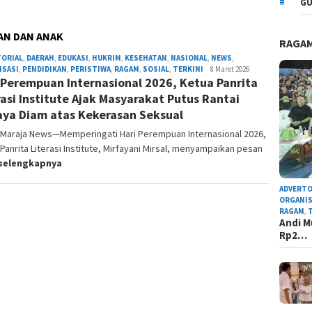
GU
AN DAN ANAK
RAGA
TORIAL
,
DAERAH
,
EDUKASI
,
HUKRIM
,
KESEHATAN
,
NASIONAL
,
NEWS
,
ISASI
,
PENDIDIKAN
,
PERISTIWA
,
RAGAM
,
SOSIAL
,
TERKINI
Admin
8 Maret 2026
 Perempuan Internasional 2026, Ketua Panrita
Redaksi
rasi Institute Ajak Masyarakat Putus Rantai
ya Diam atas Kekerasan Seksual
, Maraja News—Memperingati Hari Perempuan Internasional 2026,
Panrita Literasi Institute, Mirfayani Mirsal, menyampaikan pesan
selengkapnya
ADVERTO
ORGANIS
RAGAM
,
Andi M
Rp2…