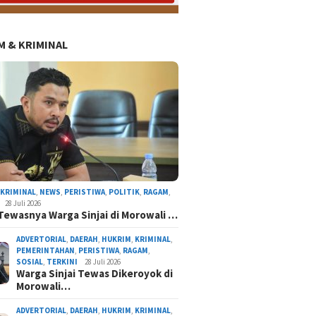
 & KRIMINAL
NEWS
,
KRIMINAL
,
NEWS
,
PERISTIWA
,
POLITIK
,
RAGAM
,
28 Juli 2026
Tewasnya Warga Sinjai di Morowali …
ADVERTORIAL
,
DAERAH
,
HUKRIM
,
KRIMINAL
,
PEMERINTAHAN
,
PERISTIWA
,
RAGAM
,
SOSIAL
,
TERKINI
28 Juli 2026
Warga Sinjai Tewas Dikeroyok di
Morowali…
Tinggalkan Sejenak Panen Padi, Wa
ADVERTORIAL
,
DAERAH
,
HUKRIM
,
KRIMINAL
,