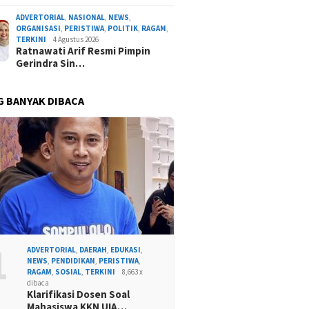
ADVERTORIAL
,
NASIONAL
,
NEWS
,
ORGANISASI
,
PERISTIWA
,
POLITIK
,
RAGAM
,
TERKINI
4 Agustus 2026
Ratnawati Arif Resmi Pimpin
Gerindra Sin…
G BANYAK DIBACA
1
ADVERTORIAL
,
DAERAH
,
EDUKASI
,
NEWS
,
PENDIDIKAN
,
PERISTIWA
,
RAGAM
,
SOSIAL
,
TERKINI
8,663 x
dibaca
Klarifikasi Dosen Soal
Mahasiswa KKN UIA…