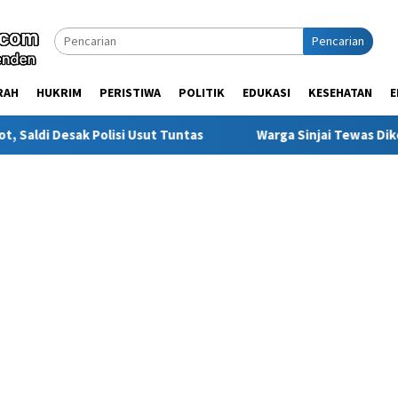
Pencarian
RAH
HUKRIM
PERISTIWA
POLITIK
EDUKASI
KESEHATAN
E
isi Usut Tuntas
Warga Sinjai Tewas Dikeroyok di Morowal