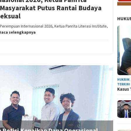
ak Masyarakat Putus Rantai Budaya
Seksual
HUKUM
erempuan Internasional 2026, Ketua Panrita Literasi Institute,
Baca selengkapnya
HUKRIM
TERKINI
Kasus 
n Proyek Sekolah Rakyat di Sinjai Diduga Curi