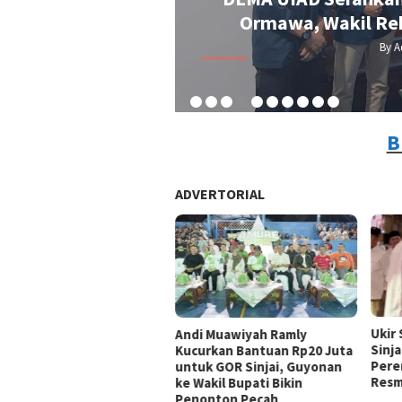
iap Bawa ke Rapat Senat
Laptop, 
3 Agustus 2026
B
ADVERTORIAL
Ukir
Andi Muawiyah Ramly
Sinja
Kucurkan Bantuan Rp20 Juta
Pere
untuk GOR Sinjai, Guyonan
Resm
ke Wakil Bupati Bikin
Penonton Pecah