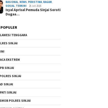
NASIONAL
,
NEWS
,
PERISTIWA
,
RAGAM
,
Kompak Kerja Bakti Bersihka
SOSIAL
,
TERKINI
28 Juli 2026
Isyal Aprisal Pemuda Sinjai Soroti
By Admin Redaksi
/ 2 Agustus 2
Dugaa…
 POPULER
LAWESI TENGGARA
LRES SINJAI
INI
ACA EKSTREM
PB SINJAI
POLRES SINJAI
AD SINJAI
PATI SINJAI
SMOB POLRES SINJAI