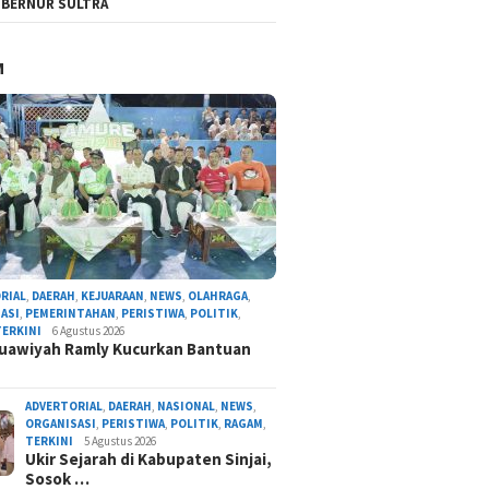
BERNUR SULTRA
M
RIAL
,
DAERAH
,
KEJUARAAN
,
NEWS
,
OLAHRAGA
,
ASI
,
PEMERINTAHAN
,
PERISTIWA
,
POLITIK
,
TERKINI
6 Agustus 2026
uawiyah Ramly Kucurkan Bantuan
ADVERTORIAL
,
DAERAH
,
NASIONAL
,
NEWS
,
ORGANISASI
,
PERISTIWA
,
POLITIK
,
RAGAM
,
TERKINI
5 Agustus 2026
Ukir Sejarah di Kabupaten Sinjai,
Sosok …