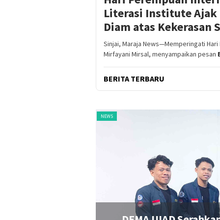
Literasi Institute Aj
Diam atas Kekerasan 
Sinjai, Maraja News—Memperingati Hari P
Mirfayani Mirsal, menyampaikan pesan
BERITA TERBARU
NEWS
enaikan Dana Operasional
Konsulta