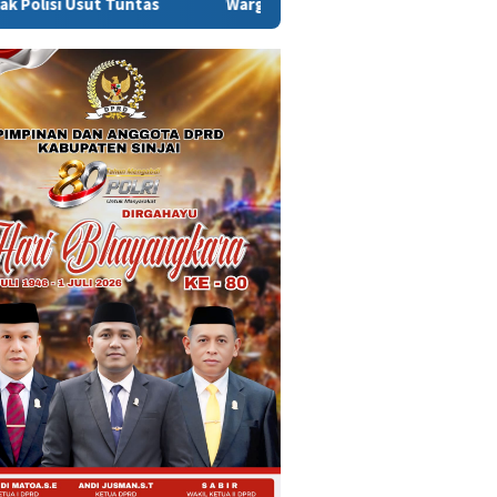
ntas
Warga Sinjai Tewas Dikeroyok di Morowali, Ketua DP