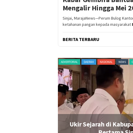
Mengalir Hingga Mei 
Sinjai, MarajaNews—Perum Bulog Kantor
ketahanan pangan kepada masyarakat
BERITA TERBARU
RAGAM
TERKINI
ADVERTORIAL
NASIONAL
NEWS
ORGANISASI
Bupati Perempuan
Ratnawati Arif Resmi
erindra
Progr