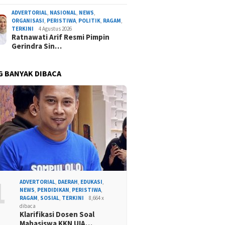
ADVERTORIAL
,
NASIONAL
,
NEWS
,
ORGANISASI
,
PERISTIWA
,
POLITIK
,
RAGAM
,
TERKINI
4 Agustus 2026
Ratnawati Arif Resmi Pimpin
Gerindra Sin…
G BANYAK DIBACA
1
ADVERTORIAL
,
DAERAH
,
EDUKASI
,
NEWS
,
PENDIDIKAN
,
PERISTIWA
,
RAGAM
,
SOSIAL
,
TERKINI
8,664 x
dibaca
Klarifikasi Dosen Soal
Mahasiswa KKN UIA…