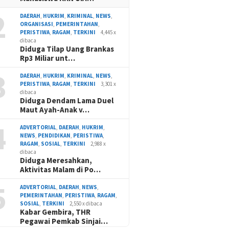
2
DAERAH
,
HUKRIM
,
KRIMINAL
,
NEWS
,
ORGANISASI
,
PEMERINTAHAN
,
PERISTIWA
,
RAGAM
,
TERKINI
4,445 x
dibaca
Diduga Tilap Uang Brankas
Rp3 Miliar unt…
3
DAERAH
,
HUKRIM
,
KRIMINAL
,
NEWS
,
PERISTIWA
,
RAGAM
,
TERKINI
3,301 x
dibaca
Diduga Dendam Lama Duel
Maut Ayah-Anak v…
4
ADVERTORIAL
,
DAERAH
,
HUKRIM
,
NEWS
,
PENDIDIKAN
,
PERISTIWA
,
RAGAM
,
SOSIAL
,
TERKINI
2,988 x
dibaca
Diduga Meresahkan,
Aktivitas Malam di Po…
5
ADVERTORIAL
,
DAERAH
,
NEWS
,
PEMERINTAHAN
,
PERISTIWA
,
RAGAM
,
SOSIAL
,
TERKINI
2,550 x dibaca
Kabar Gembira, THR
Pegawai Pemkab Sinjai…