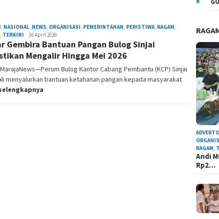
GU
H
,
NASIONAL
,
NEWS
,
ORGANISASI
,
PEMERINTAHAN
,
PERISTIWA
,
RAGAM
,
RAGA
,
TERKINI
Admin
16 April 2026
r Gembira Bantuan Pangan Bulog Sinjai
Redaksi
stikan Mengalir Hingga Mei 2026
i, MarajaNews—Perum Bulog Kantor Cabang Pembantu (KCP) Sinjai
li menyalurkan bantuan ketahanan pangan kepada masyarakat
selengkapnya
ADVERTO
ORGANIS
RAGAM
,
Andi M
Rp2…