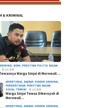
 & KRIMINAL
,
KRIMINAL
,
NEWS
,
PERISTIWA
,
POLITIK
,
RAGAM
,
28 Juli 2026
Tewasnya Warga Sinjai di Morowali …
ADVERTORIAL
,
DAERAH
,
HUKRIM
,
KRIMINAL
,
PEMERINTAHAN
,
PERISTIWA
,
RAGAM
,
SOSIAL
,
TERKINI
28 Juli 2026
Warga Sinjai Tewas Dikeroyok di
Morowali…
DEMA UIAD Serahkan Petisi Kenaikan Dana Ope
Ormawa, Wakil Rektor III Siap Bawa ke Rapa
ADVERTORIAL
,
DAERAH
,
HUKRIM
,
KRIMINAL
,