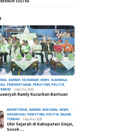
BERNUR SULTRA
M
RIAL
,
DAERAH
,
KEJUARAAN
,
NEWS
,
OLAHRAGA
,
ASI
,
PEMERINTAHAN
,
PERISTIWA
,
POLITIK
,
TERKINI
6 Agustus 2026
uawiyah Ramly Kucurkan Bantuan
ADVERTORIAL
,
DAERAH
,
NASIONAL
,
NEWS
,
ORGANISASI
,
PERISTIWA
,
POLITIK
,
RAGAM
,
TERKINI
5 Agustus 2026
Ukir Sejarah di Kabupaten Sinjai,
Sosok …