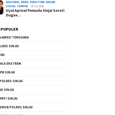
NASIONAL
,
NEWS
,
PERISTIWA
,
RAGAM
,
By Admin Redaksi
/ 3 Agustus 2026
SOSIAL
,
TERKINI
28 Juli 2026
Isyal Aprisal Pemuda Sinjai Soroti
Dugaa…
 POPULER
LAWESI TENGGARA
LRES SINJAI
INI
ACA EKSTREM
PB SINJAI
POLRES SINJAI
AD SINJAI
PATI SINJAI
SMOB POLRES SINJAI