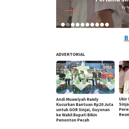
By 
B
ADVERTORIAL
Ukir
Andi Muawiyah Ramly
Sinja
Kucurkan Bantuan Rp20 Juta
Pere
untuk GOR Sinjai, Guyonan
Resm
ke Wakil Bupati Bikin
Penonton Pecah