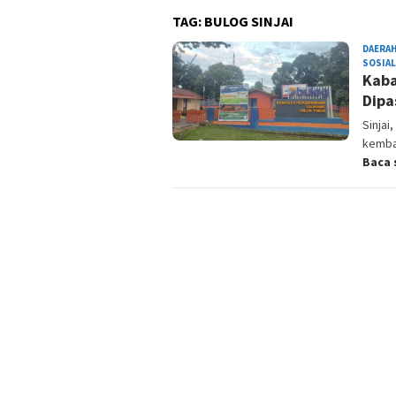
TAG:
BULOG SINJAI
DAERA
SOSIAL
Kaba
Dipa
Sinja
kemba
Baca 