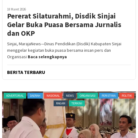
18 Maret 2026
Pererat Silaturahmi, Disdik Sinjai
Gelar Buka Puasa Bersama Jurnalis
dan OKP
Sinjai, MarajaNews—Dinas Pendidikan (Disdik) Kabupaten Sinjai
menggelar kegiatan buka puasa bersama insan pers dan
Organisasi
Baca selengkapnya
BERITA TERBARU
ADVERTORIAL
DAERAH
NASIONAL
NEWS
ORGANISASI
PERISTIWA
POLITIK
RAGAM
TERKINI