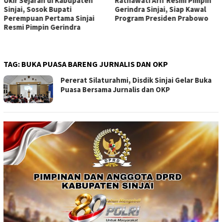
Ukir Sejarah di Kabupaten
Ratnawati Arif Resmi Pimpin
Sinjai, Sosok Bupati
Gerindra Sinjai, Siap Kawal
Perempuan Pertama Sinjai
Program Presiden Prabowo
Resmi Pimpin Gerindra
TAG:
BUKA PUASA BARENG JURNALIS DAN OKP
Pererat Silaturahmi, Disdik Sinjai Gelar Buka
Puasa Bersama Jurnalis dan OKP