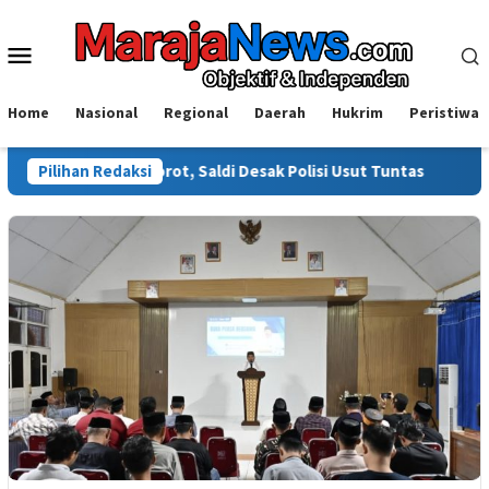
Loncat
ke
Menu
konten
Mobile
Home
Nasional
Regional
Daerah
Hukrim
Peristiwa
li Disorot, Saldi Desak Polisi Usut Tuntas
Pilihan Redaksi
Warga Sinjai 