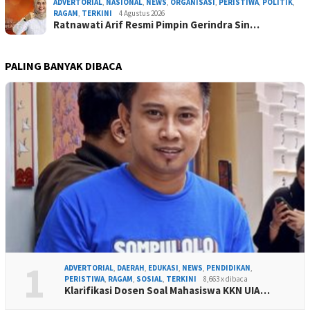
ADVERTORIAL
,
NASIONAL
,
NEWS
,
ORGANISASI
,
PERISTIWA
,
POLITIK
,
RAGAM
,
TERKINI
4 Agustus 2026
Ratnawati Arif Resmi Pimpin Gerindra Sin…
PALING BANYAK DIBACA
1
ADVERTORIAL
,
DAERAH
,
EDUKASI
,
NEWS
,
PENDIDIKAN
,
PERISTIWA
,
RAGAM
,
SOSIAL
,
TERKINI
8,663 x dibaca
Klarifikasi Dosen Soal Mahasiswa KKN UIA…