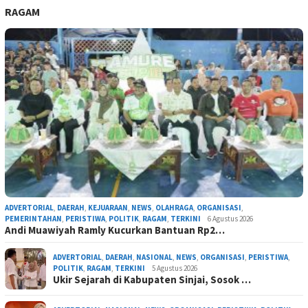
RAGAM
ADVERTORIAL
,
DAERAH
,
KEJUARAAN
,
NEWS
,
OLAHRAGA
,
ORGANISASI
,
PEMERINTAHAN
,
PERISTIWA
,
POLITIK
,
RAGAM
,
TERKINI
6 Agustus 2026
Andi Muawiyah Ramly Kucurkan Bantuan Rp2…
ADVERTORIAL
,
DAERAH
,
NASIONAL
,
NEWS
,
ORGANISASI
,
PERISTIWA
,
POLITIK
,
RAGAM
,
TERKINI
5 Agustus 2026
Ukir Sejarah di Kabupaten Sinjai, Sosok …