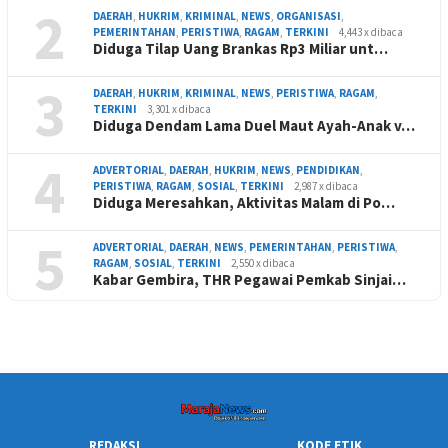
2
DAERAH
,
HUKRIM
,
KRIMINAL
,
NEWS
,
ORGANISASI
,
PEMERINTAHAN
,
PERISTIWA
,
RAGAM
,
TERKINI
4,443 x dibaca
Diduga Tilap Uang Brankas Rp3 Miliar unt…
3
DAERAH
,
HUKRIM
,
KRIMINAL
,
NEWS
,
PERISTIWA
,
RAGAM
,
TERKINI
3,301 x dibaca
Diduga Dendam Lama Duel Maut Ayah-Anak v…
4
ADVERTORIAL
,
DAERAH
,
HUKRIM
,
NEWS
,
PENDIDIKAN
,
PERISTIWA
,
RAGAM
,
SOSIAL
,
TERKINI
2,987 x dibaca
Diduga Meresahkan, Aktivitas Malam di Po…
5
ADVERTORIAL
,
DAERAH
,
NEWS
,
PEMERINTAHAN
,
PERISTIWA
,
RAGAM
,
SOSIAL
,
TERKINI
2,550 x dibaca
Kabar Gembira, THR Pegawai Pemkab Sinjai…
REDAKSI
KODE ETIK