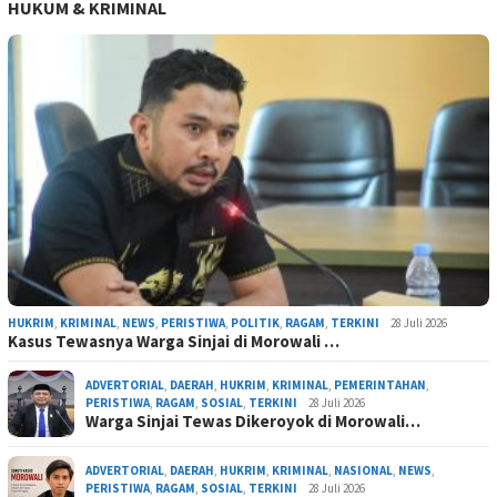
HUKUM & KRIMINAL
HUKRIM
,
KRIMINAL
,
NEWS
,
PERISTIWA
,
POLITIK
,
RAGAM
,
TERKINI
28 Juli 2026
Kasus Tewasnya Warga Sinjai di Morowali …
ADVERTORIAL
,
DAERAH
,
HUKRIM
,
KRIMINAL
,
PEMERINTAHAN
,
PERISTIWA
,
RAGAM
,
SOSIAL
,
TERKINI
28 Juli 2026
Warga Sinjai Tewas Dikeroyok di Morowali…
ADVERTORIAL
,
DAERAH
,
HUKRIM
,
KRIMINAL
,
NASIONAL
,
NEWS
,
PERISTIWA
,
RAGAM
,
SOSIAL
,
TERKINI
28 Juli 2026