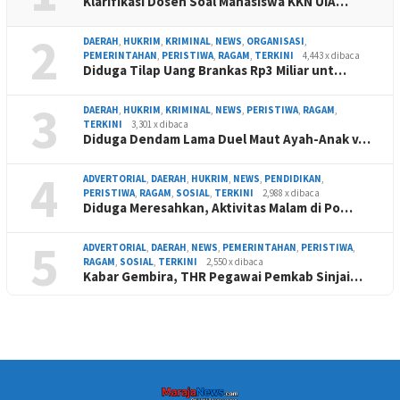
Klarifikasi Dosen Soal Mahasiswa KKN UIA…
2
DAERAH
,
HUKRIM
,
KRIMINAL
,
NEWS
,
ORGANISASI
,
PEMERINTAHAN
,
PERISTIWA
,
RAGAM
,
TERKINI
4,443 x dibaca
Diduga Tilap Uang Brankas Rp3 Miliar unt…
3
DAERAH
,
HUKRIM
,
KRIMINAL
,
NEWS
,
PERISTIWA
,
RAGAM
,
TERKINI
3,301 x dibaca
Diduga Dendam Lama Duel Maut Ayah-Anak v…
4
ADVERTORIAL
,
DAERAH
,
HUKRIM
,
NEWS
,
PENDIDIKAN
,
PERISTIWA
,
RAGAM
,
SOSIAL
,
TERKINI
2,988 x dibaca
Diduga Meresahkan, Aktivitas Malam di Po…
5
ADVERTORIAL
,
DAERAH
,
NEWS
,
PEMERINTAHAN
,
PERISTIWA
,
RAGAM
,
SOSIAL
,
TERKINI
2,550 x dibaca
Kabar Gembira, THR Pegawai Pemkab Sinjai…