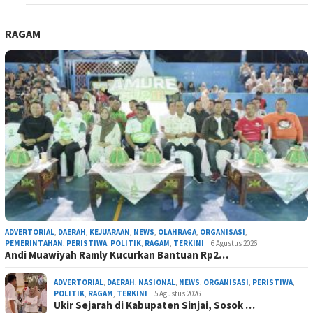
RAGAM
ADVERTORIAL
,
DAERAH
,
KEJUARAAN
,
NEWS
,
OLAHRAGA
,
ORGANISASI
,
PEMERINTAHAN
,
PERISTIWA
,
POLITIK
,
RAGAM
,
TERKINI
6 Agustus 2026
Andi Muawiyah Ramly Kucurkan Bantuan Rp2…
ADVERTORIAL
,
DAERAH
,
NASIONAL
,
NEWS
,
ORGANISASI
,
PERISTIWA
,
POLITIK
,
RAGAM
,
TERKINI
5 Agustus 2026
Ukir Sejarah di Kabupaten Sinjai, Sosok …