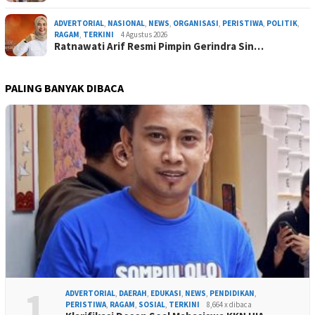
ADVERTORIAL
,
NASIONAL
,
NEWS
,
ORGANISASI
,
PERISTIWA
,
POLITIK
,
RAGAM
,
TERKINI
4 Agustus 2026
Ratnawati Arif Resmi Pimpin Gerindra Sin…
PALING BANYAK DIBACA
1
ADVERTORIAL
,
DAERAH
,
EDUKASI
,
NEWS
,
PENDIDIKAN
,
PERISTIWA
,
RAGAM
,
SOSIAL
,
TERKINI
8,664 x dibaca