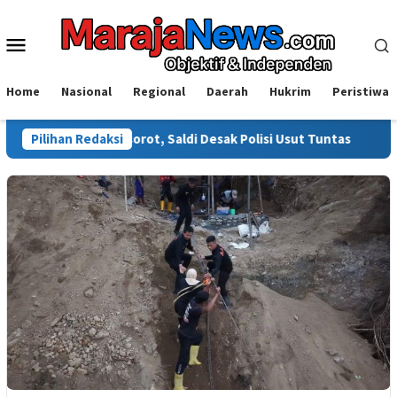
Loncat
ke
Menu
konten
Mobile
Home
Nasional
Regional
Daerah
Hukrim
Peristiwa
ali Disorot, Saldi Desak Polisi Usut Tuntas
Pilihan Redaksi
Warga Sinjai