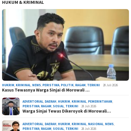
HUKUM & KRIMINAL
HUKRIM
,
KRIMINAL
,
NEWS
,
PERISTIWA
,
POLITIK
,
RAGAM
,
TERKINI
28 Juli 2026
Kasus Tewasnya Warga Sinjai di Morowali …
ADVERTORIAL
,
DAERAH
,
HUKRIM
,
KRIMINAL
,
PEMERINTAHAN
,
PERISTIWA
,
RAGAM
,
SOSIAL
,
TERKINI
28 Juli 2026
Warga Sinjai Tewas Dikeroyok di Morowali…
ADVERTORIAL
,
DAERAH
,
HUKRIM
,
KRIMINAL
,
NASIONAL
,
NEWS
,
PERISTIWA
,
RAGAM
,
SOSIAL
,
TERKINI
28 Juli 2026