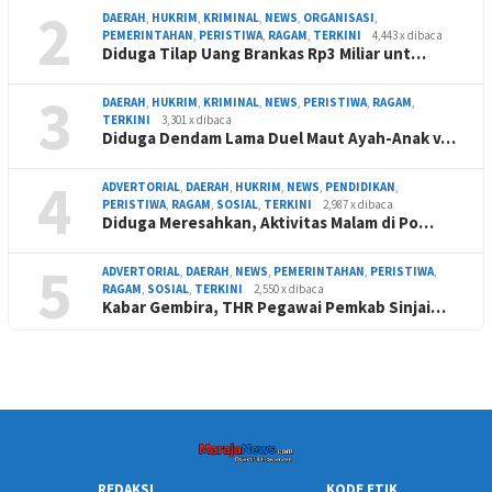
2
DAERAH
,
HUKRIM
,
KRIMINAL
,
NEWS
,
ORGANISASI
,
PEMERINTAHAN
,
PERISTIWA
,
RAGAM
,
TERKINI
4,443 x dibaca
Diduga Tilap Uang Brankas Rp3 Miliar unt…
3
DAERAH
,
HUKRIM
,
KRIMINAL
,
NEWS
,
PERISTIWA
,
RAGAM
,
TERKINI
3,301 x dibaca
Diduga Dendam Lama Duel Maut Ayah-Anak v…
4
ADVERTORIAL
,
DAERAH
,
HUKRIM
,
NEWS
,
PENDIDIKAN
,
PERISTIWA
,
RAGAM
,
SOSIAL
,
TERKINI
2,987 x dibaca
Diduga Meresahkan, Aktivitas Malam di Po…
5
ADVERTORIAL
,
DAERAH
,
NEWS
,
PEMERINTAHAN
,
PERISTIWA
,
RAGAM
,
SOSIAL
,
TERKINI
2,550 x dibaca
Kabar Gembira, THR Pegawai Pemkab Sinjai…
REDAKSI
KODE ETIK