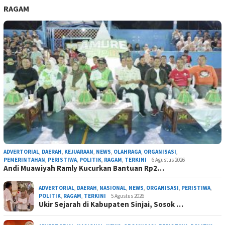
RAGAM
ADVERTORIAL
,
DAERAH
,
KEJUARAAN
,
NEWS
,
OLAHRAGA
,
ORGANISASI
,
PEMERINTAHAN
,
PERISTIWA
,
POLITIK
,
RAGAM
,
TERKINI
6 Agustus 2026
Andi Muawiyah Ramly Kucurkan Bantuan Rp2…
ADVERTORIAL
,
DAERAH
,
NASIONAL
,
NEWS
,
ORGANISASI
,
PERISTIWA
,
POLITIK
,
RAGAM
,
TERKINI
5 Agustus 2026
Ukir Sejarah di Kabupaten Sinjai, Sosok …