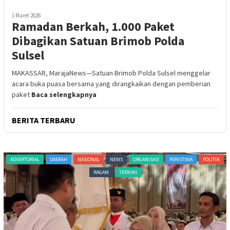
1 Maret 2026
Ramadan Berkah, 1.000 Paket
Dibagikan Satuan Brimob Polda
Sulsel
MAKASSAR, MarajaNews—Satuan Brimob Polda Sulsel menggelar
acara buka puasa bersama yang dirangkaikan dengan pemberian
paket
Baca selengkapnya
BERITA TERBARU
ADVERTORIAL
DAERAH
NASIONAL
NEWS
ORGANISASI
PERISTIWA
POLITIK
RAGAM
TERKINI