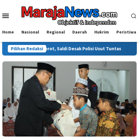
Loncat
ke
Menu
konten
Mobile
Home
Nasional
Regional
Daerah
Hukrim
Peristiwa
li Disorot, Saldi Desak Polisi Usut Tuntas
Pilihan Redaksi
Warga Sinjai 