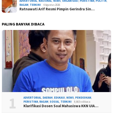
ADVERTORIAL
,
NASIONAL
,
NEWS
,
ORGANISASI
,
PERISTIWA
,
POLITIK
,
RAGAM
,
TERKINI
4 Agustus 2026
Ratnawati Arif Resmi Pimpin Gerindra Sin…
PALING BANYAK DIBACA
1
ADVERTORIAL
,
DAERAH
,
EDUKASI
,
NEWS
,
PENDIDIKAN
,
PERISTIWA
,
RAGAM
,
SOSIAL
,
TERKINI
8,663 x dibaca
Klarifikasi Dosen Soal Mahasiswa KKN UIA…