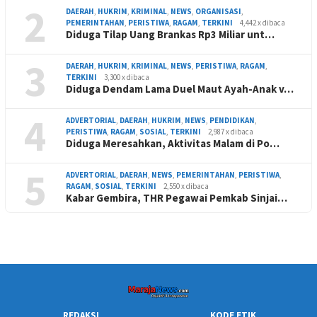
2
DAERAH
,
HUKRIM
,
KRIMINAL
,
NEWS
,
ORGANISASI
,
PEMERINTAHAN
,
PERISTIWA
,
RAGAM
,
TERKINI
4,442 x dibaca
Diduga Tilap Uang Brankas Rp3 Miliar unt…
3
DAERAH
,
HUKRIM
,
KRIMINAL
,
NEWS
,
PERISTIWA
,
RAGAM
,
TERKINI
3,300 x dibaca
Diduga Dendam Lama Duel Maut Ayah-Anak v…
4
ADVERTORIAL
,
DAERAH
,
HUKRIM
,
NEWS
,
PENDIDIKAN
,
PERISTIWA
,
RAGAM
,
SOSIAL
,
TERKINI
2,987 x dibaca
Diduga Meresahkan, Aktivitas Malam di Po…
5
ADVERTORIAL
,
DAERAH
,
NEWS
,
PEMERINTAHAN
,
PERISTIWA
,
RAGAM
,
SOSIAL
,
TERKINI
2,550 x dibaca
Kabar Gembira, THR Pegawai Pemkab Sinjai…
REDAKSI
KODE ETIK