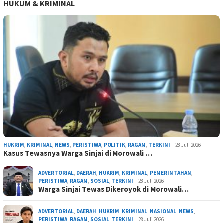
HUKUM & KRIMINAL
HUKRIM
,
KRIMINAL
,
NEWS
,
PERISTIWA
,
POLITIK
,
RAGAM
,
TERKINI
28 Juli 2026
Kasus Tewasnya Warga Sinjai di Morowali …
ADVERTORIAL
,
DAERAH
,
HUKRIM
,
KRIMINAL
,
PEMERINTAHAN
,
PERISTIWA
,
RAGAM
,
SOSIAL
,
TERKINI
28 Juli 2026
Warga Sinjai Tewas Dikeroyok di Morowali…
ADVERTORIAL
,
DAERAH
,
HUKRIM
,
KRIMINAL
,
NASIONAL
,
NEWS
,
PERISTIWA
,
RAGAM
,
SOSIAL
,
TERKINI
28 Juli 2026