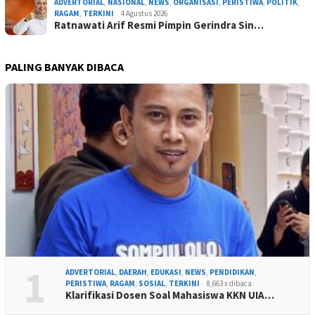
ADVERTORIAL
,
NASIONAL
,
NEWS
,
ORGANISASI
,
PERISTIWA
,
POLITIK
,
RAGAM
,
TERKINI
4 Agustus 2026
Ratnawati Arif Resmi Pimpin Gerindra Sin…
PALING BANYAK DIBACA
1
ADVERTORIAL
,
DAERAH
,
EDUKASI
,
NEWS
,
PENDIDIKAN
,
PERISTIWA
,
RAGAM
,
SOSIAL
,
TERKINI
8,663 x dibaca
Klarifikasi Dosen Soal Mahasiswa KKN UIA…