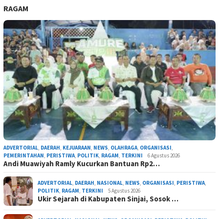
RAGAM
ADVERTORIAL
,
DAERAH
,
KEJUARAAN
,
NEWS
,
OLAHRAGA
,
ORGANISASI
,
PEMERINTAHAN
,
PERISTIWA
,
POLITIK
,
RAGAM
,
TERKINI
6 Agustus 2026
Andi Muawiyah Ramly Kucurkan Bantuan Rp2…
ADVERTORIAL
,
DAERAH
,
NASIONAL
,
NEWS
,
ORGANISASI
,
PERISTIWA
,
POLITIK
,
RAGAM
,
TERKINI
5 Agustus 2026
Ukir Sejarah di Kabupaten Sinjai, Sosok …