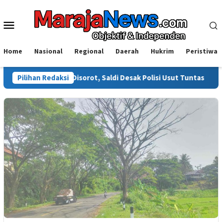
Loncat
ke
Menu
konten
Mobile
Home
Nasional
Regional
Daerah
Hukrim
Peristiwa
rowali Disorot, Saldi Desak Polisi Usut Tuntas
Pilihan Redaksi
Warga Sinj