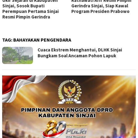
Ukir Sejarah di Kabupaten
Ratnawati Arif Resmi Pimpin
Sinjai, Sosok Bupati
Gerindra Sinjai, Siap Kawal
Perempuan Pertama Sinjai
Program Presiden Prabowo
Resmi Pimpin Gerindra
TAG:
BAHAYAKAN PENGENDARA
Cuaca Ekstrem Menghantui, DLHK Sinjai
Bungkam Soal Ancaman Pohon Lapuk