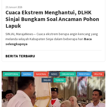
23 Januari 2026
Cuaca Ekstrem Menghantui, DLHK
Sinjai Bungkam Soal Ancaman Pohon
Lapuk
SINJAI, MarajaNews— Cuaca ekstrem berupa angin kencang yang
melanda wilayah Kabupaten Sinjai dalam beberapa hari
Baca
selengkapnya
BERITA TERBARU
ADVERTORIAL
DAERAH
NASIONAL
NEWS
ORGANISASI
PERISTIWA
POLITIK
RAGAM
TERKINI