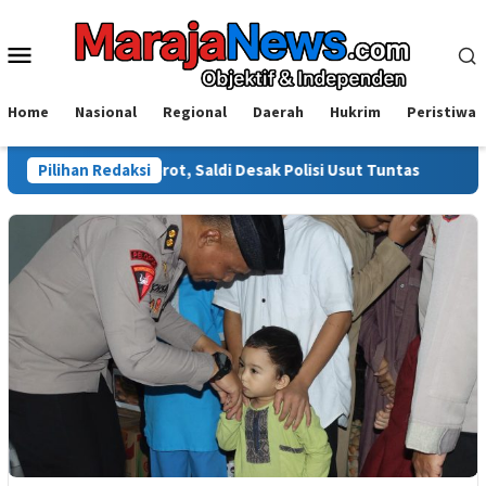
Loncat
ke
Menu
konten
Mobile
Home
Nasional
Regional
Daerah
Hukrim
Peristiwa
 Disorot, Saldi Desak Polisi Usut Tuntas
Pilihan Redaksi
Warga Sinjai Te