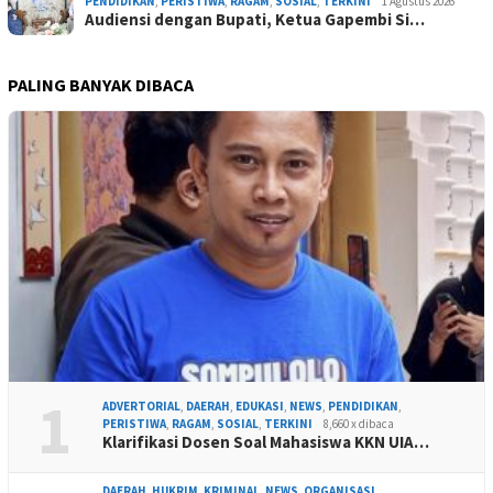
PENDIDIKAN
,
PERISTIWA
,
RAGAM
,
SOSIAL
,
TERKINI
1 Agustus 2026
Audiensi dengan Bupati, Ketua Gapembi Si…
PALING BANYAK DIBACA
1
ADVERTORIAL
,
DAERAH
,
EDUKASI
,
NEWS
,
PENDIDIKAN
,
PERISTIWA
,
RAGAM
,
SOSIAL
,
TERKINI
8,660 x dibaca
Klarifikasi Dosen Soal Mahasiswa KKN UIA…
DAERAH
,
HUKRIM
,
KRIMINAL
,
NEWS
,
ORGANISASI
,