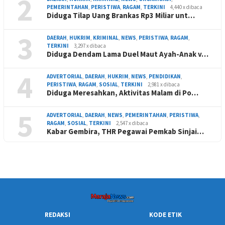
2
PEMERINTAHAN
,
PERISTIWA
,
RAGAM
,
TERKINI
4,440 x dibaca
Diduga Tilap Uang Brankas Rp3 Miliar unt…
3
DAERAH
,
HUKRIM
,
KRIMINAL
,
NEWS
,
PERISTIWA
,
RAGAM
,
TERKINI
3,297 x dibaca
Diduga Dendam Lama Duel Maut Ayah-Anak v…
4
ADVERTORIAL
,
DAERAH
,
HUKRIM
,
NEWS
,
PENDIDIKAN
,
PERISTIWA
,
RAGAM
,
SOSIAL
,
TERKINI
2,981 x dibaca
Diduga Meresahkan, Aktivitas Malam di Po…
5
ADVERTORIAL
,
DAERAH
,
NEWS
,
PEMERINTAHAN
,
PERISTIWA
,
RAGAM
,
SOSIAL
,
TERKINI
2,547 x dibaca
Kabar Gembira, THR Pegawai Pemkab Sinjai…
REDAKSI
KODE ETIK