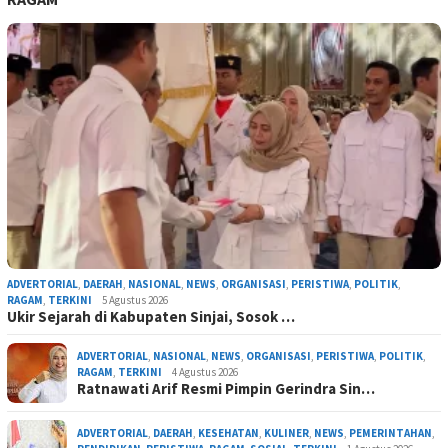
ADVERTORIAL
,
DAERAH
,
NASIONAL
,
NEWS
,
ORGANISASI
,
PERISTIWA
,
POLITIK
,
RAGAM
,
TERKINI
5 Agustus 2026
Ukir Sejarah di Kabupaten Sinjai, Sosok …
ADVERTORIAL
,
NASIONAL
,
NEWS
,
ORGANISASI
,
PERISTIWA
,
POLITIK
,
RAGAM
,
TERKINI
4 Agustus 2026
Ratnawati Arif Resmi Pimpin Gerindra Sin…
ADVERTORIAL
,
DAERAH
,
KESEHATAN
,
KULINER
,
NEWS
,
PEMERINTAHAN
,