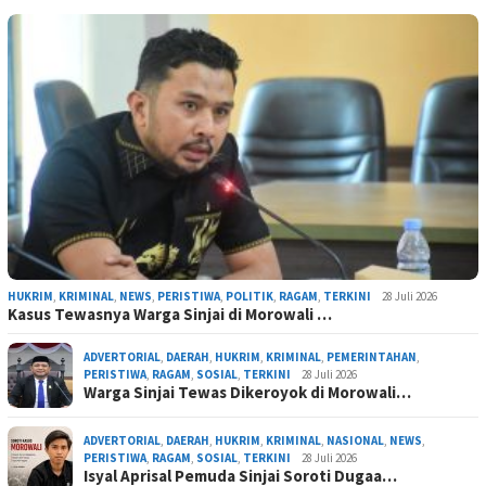
HUKRIM
,
KRIMINAL
,
NEWS
,
PERISTIWA
,
POLITIK
,
RAGAM
,
TERKINI
28 Juli 2026
Kasus Tewasnya Warga Sinjai di Morowali …
ADVERTORIAL
,
DAERAH
,
HUKRIM
,
KRIMINAL
,
PEMERINTAHAN
,
PERISTIWA
,
RAGAM
,
SOSIAL
,
TERKINI
28 Juli 2026
Warga Sinjai Tewas Dikeroyok di Morowali…
ADVERTORIAL
,
DAERAH
,
HUKRIM
,
KRIMINAL
,
NASIONAL
,
NEWS
,
PERISTIWA
,
RAGAM
,
SOSIAL
,
TERKINI
28 Juli 2026
Isyal Aprisal Pemuda Sinjai Soroti Dugaa…