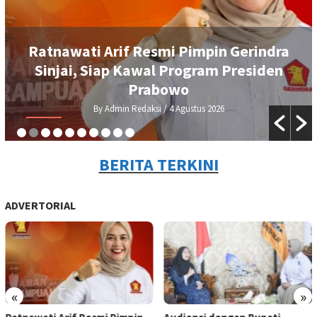
DEMA UIAD Serahkan Petisi Kenaikan
Dana Operasional Ormawa, Wakil
Rektor III Siap Bawa ke Rapat Senat
By Admin Redaksi
/ 3 Agustus 2026
BERITA TERKINI
ADVERTORIAL
«
»