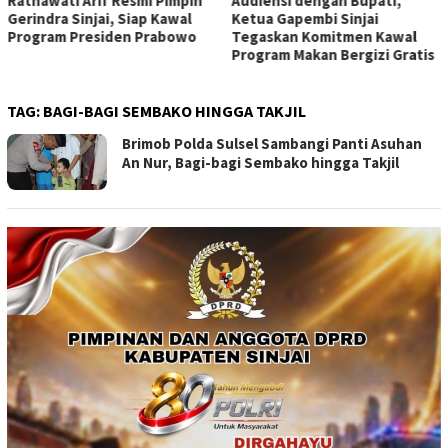
Ratnawati Arif Resmi Pimpin
Audiensi dengan Bupati,
Gerindra Sinjai, Siap Kawal
Ketua Gapembi Sinjai
Program Presiden Prabowo
Tegaskan Komitmen Kawal
Program Makan Bergizi Gratis
TAG:
BAGI-BAGI SEMBAKO HINGGA TAKJIL
Brimob Polda Sulsel Sambangi Panti Asuhan
An Nur, Bagi-bagi Sembako hingga Takjil