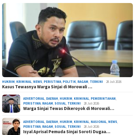
HUKRIM
,
KRIMINAL
,
NEWS
,
PERISTIWA
,
POLITIK
,
RAGAM
,
TERKINI
28 Juli 2026
Kasus Tewasnya Warga Sinjai di Morowali …
ADVERTORIAL
,
DAERAH
,
HUKRIM
,
KRIMINAL
,
PEMERINTAHAN
,
PERISTIWA
,
RAGAM
,
SOSIAL
,
TERKINI
28 Juli 2026
Warga Sinjai Tewas Dikeroyok di Morowali…
ADVERTORIAL
,
DAERAH
,
HUKRIM
,
KRIMINAL
,
NASIONAL
,
NEWS
,
PERISTIWA
,
RAGAM
,
SOSIAL
,
TERKINI
28 Juli 2026
Isyal Aprisal Pemuda Sinjai Soroti Dugaa…