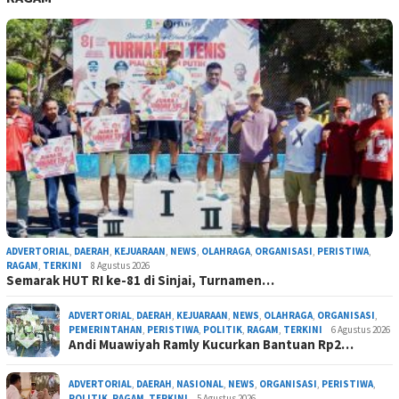
ADVERTORIAL
,
DAERAH
,
KEJUARAAN
,
NEWS
,
OLAHRAGA
,
ORGANISASI
,
PERISTIWA
,
RAGAM
,
TERKINI
8 Agustus 2026
Semarak HUT RI ke-81 di Sinjai, Turnamen…
ADVERTORIAL
,
DAERAH
,
KEJUARAAN
,
NEWS
,
OLAHRAGA
,
ORGANISASI
,
PEMERINTAHAN
,
PERISTIWA
,
POLITIK
,
RAGAM
,
TERKINI
6 Agustus 2026
Andi Muawiyah Ramly Kucurkan Bantuan Rp2…
ADVERTORIAL
,
DAERAH
,
NASIONAL
,
NEWS
,
ORGANISASI
,
PERISTIWA
,
POLITIK
,
RAGAM
,
TERKINI
5 Agustus 2026