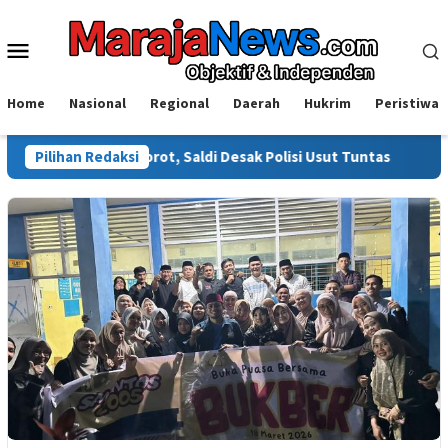
Loncat
ke
Menu
konten
Mobile
Home
Nasional
Regional
Daerah
Hukrim
Peristiwa
ali Disorot, Saldi Desak Polisi Usut Tuntas
Pilihan Redaksi
Warga Sinjai