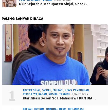
Ukir Sejarah di Kabupaten Sinjai, Sosok …
PALING BANYAK DIBACA
1
ADVERTORIAL
,
DAERAH
,
EDUKASI
,
NEWS
,
PENDIDIKAN
,
PERISTIWA
,
RAGAM
,
SOSIAL
,
TERKINI
8,665 x dibaca
Klarifikasi Dosen Soal Mahasiswa KKN UIA…
DAERAH
,
HUKRIM
,
KRIMINAL
,
NEWS
,
ORGANISASI
,