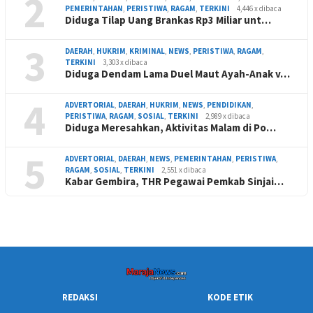
2
PEMERINTAHAN
,
PERISTIWA
,
RAGAM
,
TERKINI
4,446 x dibaca
Diduga Tilap Uang Brankas Rp3 Miliar unt…
3
DAERAH
,
HUKRIM
,
KRIMINAL
,
NEWS
,
PERISTIWA
,
RAGAM
,
TERKINI
3,303 x dibaca
Diduga Dendam Lama Duel Maut Ayah-Anak v…
4
ADVERTORIAL
,
DAERAH
,
HUKRIM
,
NEWS
,
PENDIDIKAN
,
PERISTIWA
,
RAGAM
,
SOSIAL
,
TERKINI
2,989 x dibaca
Diduga Meresahkan, Aktivitas Malam di Po…
5
ADVERTORIAL
,
DAERAH
,
NEWS
,
PEMERINTAHAN
,
PERISTIWA
,
RAGAM
,
SOSIAL
,
TERKINI
2,551 x dibaca
Kabar Gembira, THR Pegawai Pemkab Sinjai…
REDAKSI
KODE ETIK