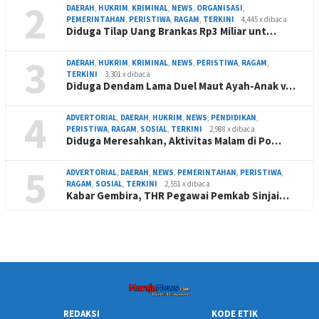
2
DAERAH
,
HUKRIM
,
KRIMINAL
,
NEWS
,
ORGANISASI
,
PEMERINTAHAN
,
PERISTIWA
,
RAGAM
,
TERKINI
4,445 x dibaca
Diduga Tilap Uang Brankas Rp3 Miliar unt…
3
DAERAH
,
HUKRIM
,
KRIMINAL
,
NEWS
,
PERISTIWA
,
RAGAM
,
TERKINI
3,301 x dibaca
Diduga Dendam Lama Duel Maut Ayah-Anak v…
4
ADVERTORIAL
,
DAERAH
,
HUKRIM
,
NEWS
,
PENDIDIKAN
,
PERISTIWA
,
RAGAM
,
SOSIAL
,
TERKINI
2,988 x dibaca
Diduga Meresahkan, Aktivitas Malam di Po…
5
ADVERTORIAL
,
DAERAH
,
NEWS
,
PEMERINTAHAN
,
PERISTIWA
,
RAGAM
,
SOSIAL
,
TERKINI
2,551 x dibaca
Kabar Gembira, THR Pegawai Pemkab Sinjai…
REDAKSI
KODE ETIK