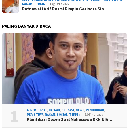
RAGAM
,
TERKINI
4 Agustus 2026
Ratnawati Arif Resmi Pimpin Gerindra Sin…
PALING BANYAK DIBACA
1
ADVERTORIAL
,
DAERAH
,
EDUKASI
,
NEWS
,
PENDIDIKAN
,
PERISTIWA
,
RAGAM
,
SOSIAL
,
TERKINI
8,664 x dibaca
Klarifikasi Dosen Soal Mahasiswa KKN UIA…