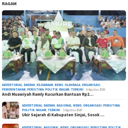
RAGAM
ADVERTORIAL
,
DAERAH
,
KEJUARAAN
,
NEWS
,
OLAHRAGA
,
ORGANISASI
,
PEMERINTAHAN
,
PERISTIWA
,
POLITIK
,
RAGAM
,
TERKINI
6 Agustus 2026
Andi Muawiyah Ramly Kucurkan Bantuan Rp2…
ADVERTORIAL
,
DAERAH
,
NASIONAL
,
NEWS
,
ORGANISASI
,
PERISTIWA
,
POLITIK
,
RAGAM
,
TERKINI
5 Agustus 2026
Ukir Sejarah di Kabupaten Sinjai, Sosok …
ADVERTORIAL
,
NASIONAL
,
NEWS
,
ORGANISASI
,
PERISTIWA
,
POLITIK
,