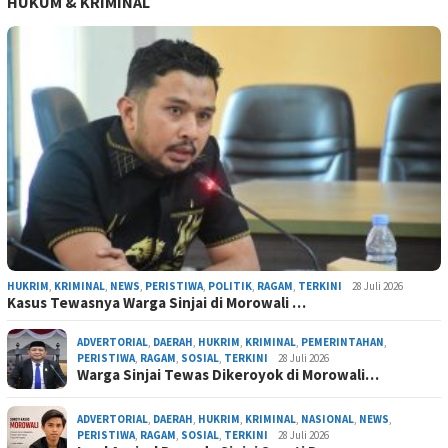
HUKUM & KRIMINAL
HUKRIM
,
KRIMINAL
,
NEWS
,
PERISTIWA
,
POLITIK
,
RAGAM
,
TERKINI
28 Juli 2026
Kasus Tewasnya Warga Sinjai di Morowali …
ADVERTORIAL
,
DAERAH
,
HUKRIM
,
KRIMINAL
,
PEMERINTAHAN
,
PERISTIWA
,
RAGAM
,
SOSIAL
,
TERKINI
28 Juli 2026
Warga Sinjai Tewas Dikeroyok di Morowali…
ADVERTORIAL
,
DAERAH
,
HUKRIM
,
KRIMINAL
,
NASIONAL
,
NEWS
,
PERISTIWA
,
RAGAM
,
SOSIAL
,
TERKINI
28 Juli 2026