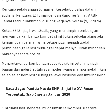
Rencana pelaksanaan turnamen tersebut dibahas dalam
audiensi Pengurus ESI Sinjai dengan Kapolres Sinjai, AKBP
Jamal Fathur Rakhman, di ruang kerjanya, Selasa (9/6/2026).
Ketua ESI Sinjai, Irwan Suaib, yang memimpin rombongan
menyampaikan bahwa kompetisi ini bukan sekadar ajang adu
kemampuan bermain gim, tetapi juga menjadi wadah
pembinaan generasi muda agar dapat menyalurkan minat dan
bakatnya secara positif.
Menurutnya, perkembangan esport saat ini telah menjadi
bagian dari industri olahraga modern yang mampu melahirkan
atlet-atlet berprestasi hingga level nasional dan internasional.
Baca Juga:
Panitia Musda KNPI Sinjai ke-XVI Resmi
Terbentuk, Siap Digelar Januari 2026
“Ini ruang bagi generasi muda untuk berkompetisi secara