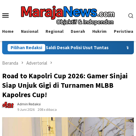
Loncat
ke
Menu
konten
Mobile
Home
Nasional
Regional
Daerah
Hukrim
Peristiwa
ot, Saldi Desak Polisi Usut Tuntas
Pilihan Redaksi
Warga Sinjai Tewas D
Beranda
Advertorial
Road to Kapolri Cup 2026: Gamer Sinjai
Siap Unjuk Gigi di Turnamen MLBB
Kapolres Cup!
Admin Redaksi
9 Juni 2026
208 x dibaca