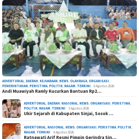
ADVERTORIAL
,
DAERAH
,
KEJUARAAN
,
NEWS
,
OLAHRAGA
,
ORGANISASI
,
PEMERINTAHAN
,
PERISTIWA
,
POLITIK
,
RAGAM
,
TERKINI
6 Agustus 2026
Andi Muawiyah Ramly Kucurkan Bantuan Rp2…
ADVERTORIAL
,
DAERAH
,
NASIONAL
,
NEWS
,
ORGANISASI
,
PERISTIWA
,
POLITIK
,
RAGAM
,
TERKINI
5 Agustus 2026
Ukir Sejarah di Kabupaten Sinjai, Sosok …
ADVERTORIAL
,
NASIONAL
,
NEWS
,
ORGANISASI
,
PERISTIWA
,
POLITIK
,
RAGAM
,
TERKINI
4 Agustus 2026
Ratnawati Arif Resmi Pimpin Gerindra Sin…