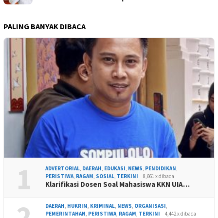
PALING BANYAK DIBACA
1
ADVERTORIAL
,
DAERAH
,
EDUKASI
,
NEWS
,
PENDIDIKAN
,
PERISTIWA
,
RAGAM
,
SOSIAL
,
TERKINI
8,661 x dibaca
Klarifikasi Dosen Soal Mahasiswa KKN UIA…
2
DAERAH
,
HUKRIM
,
KRIMINAL
,
NEWS
,
ORGANISASI
,
PEMERINTAHAN
,
PERISTIWA
,
RAGAM
,
TERKINI
4,442 x dibaca