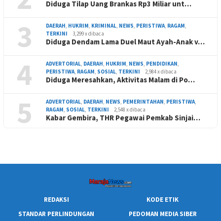
Diduga Tilap Uang Brankas Rp3 Miliar unt…
3
DAERAH
,
HUKRIM
,
KRIMINAL
,
NEWS
,
PERISTIWA
,
RAGAM
,
TERKINI
3,299 x dibaca
Diduga Dendam Lama Duel Maut Ayah-Anak v…
4
ADVERTORIAL
,
DAERAH
,
HUKRIM
,
NEWS
,
PENDIDIKAN
,
PERISTIWA
,
RAGAM
,
SOSIAL
,
TERKINI
2,984 x dibaca
Diduga Meresahkan, Aktivitas Malam di Po…
5
ADVERTORIAL
,
DAERAH
,
NEWS
,
PEMERINTAHAN
,
PERISTIWA
,
RAGAM
,
SOSIAL
,
TERKINI
2,548 x dibaca
Kabar Gembira, THR Pegawai Pemkab Sinjai…
REDAKSI
KODE ETIK
STANDAR PERLINDUNGAN
PEDOMAN MEDIA SIBER