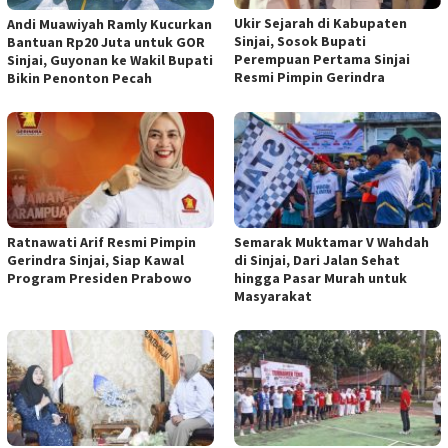
Ukir Sejarah di Kabupaten
Andi Muawiyah Ramly Kucurkan
Sinjai, Sosok Bupati
Bantuan Rp20 Juta untuk GOR
Perempuan Pertama Sinjai
Sinjai, Guyonan ke Wakil Bupati
Resmi Pimpin Gerindra
Bikin Penonton Pecah
Ratnawati Arif Resmi Pimpin
Semarak Muktamar V Wahdah
Gerindra Sinjai, Siap Kawal
di Sinjai, Dari Jalan Sehat
Program Presiden Prabowo
hingga Pasar Murah untuk
Masyarakat