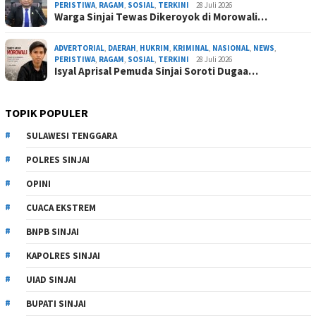
PERISTIWA
,
RAGAM
,
SOSIAL
,
TERKINI
28 Juli 2026
Warga Sinjai Tewas Dikeroyok di Morowali…
ADVERTORIAL
,
DAERAH
,
HUKRIM
,
KRIMINAL
,
NASIONAL
,
NEWS
,
PERISTIWA
,
RAGAM
,
SOSIAL
,
TERKINI
28 Juli 2026
Isyal Aprisal Pemuda Sinjai Soroti Dugaa…
TOPIK POPULER
SULAWESI TENGGARA
POLRES SINJAI
OPINI
CUACA EKSTREM
BNPB SINJAI
KAPOLRES SINJAI
UIAD SINJAI
BUPATI SINJAI