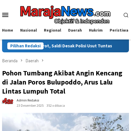
Loncat
ke
Menu
konten
Mobile
Home
Nasional
Regional
Daerah
Hukrim
Peristiwa
orot, Saldi Desak Polisi Usut Tuntas
Pilihan Redaksi
Warga Sinjai Tewas 
Beranda
Daerah
Pohon Tumbang Akibat Angin Kencang
di Jalan Poros Bulupoddo, Arus Lalu
Lintas Lumpuh Total
Admin Redaksi
23 Desember 2025
352 x dibaca