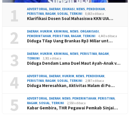
1
ADVERTORIAL
,
DAERAH
,
EDUKASI
,
NEWS
,
PENDIDIKAN
,
PERISTIWA
,
RAGAM
,
SOSIAL
,
TERKINI
8,663 x dibaca
Klarifikasi Dosen Soal Mahasiswa KKN UIA…
2
DAERAH
,
HUKRIM
,
KRIMINAL
,
NEWS
,
ORGANISASI
,
PEMERINTAHAN
,
PERISTIWA
,
RAGAM
,
TERKINI
4,443 x dibaca
Diduga Tilap Uang Brankas Rp3 Miliar unt…
3
DAERAH
,
HUKRIM
,
KRIMINAL
,
NEWS
,
PERISTIWA
,
RAGAM
,
TERKINI
3,301 x dibaca
Diduga Dendam Lama Duel Maut Ayah-Anak v…
4
ADVERTORIAL
,
DAERAH
,
HUKRIM
,
NEWS
,
PENDIDIKAN
,
PERISTIWA
,
RAGAM
,
SOSIAL
,
TERKINI
2,987 x dibaca
Diduga Meresahkan, Aktivitas Malam di Po…
5
ADVERTORIAL
,
DAERAH
,
NEWS
,
PEMERINTAHAN
,
PERISTIWA
,
RAGAM
,
SOSIAL
,
TERKINI
2,550 x dibaca
Kabar Gembira, THR Pegawai Pemkab Sinjai…