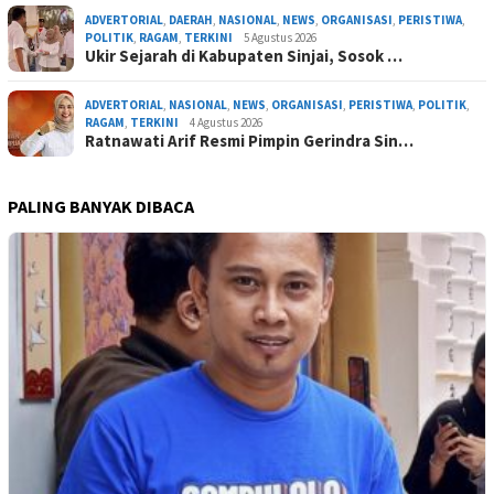
ADVERTORIAL
,
DAERAH
,
NASIONAL
,
NEWS
,
ORGANISASI
,
PERISTIWA
,
POLITIK
,
RAGAM
,
TERKINI
5 Agustus 2026
Ukir Sejarah di Kabupaten Sinjai, Sosok …
ADVERTORIAL
,
NASIONAL
,
NEWS
,
ORGANISASI
,
PERISTIWA
,
POLITIK
,
RAGAM
,
TERKINI
4 Agustus 2026
Ratnawati Arif Resmi Pimpin Gerindra Sin…
PALING BANYAK DIBACA