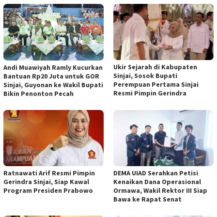
Ukir Sejarah di Kabupaten
Andi Muawiyah Ramly Kucurkan
Sinjai, Sosok Bupati
Bantuan Rp20 Juta untuk GOR
Perempuan Pertama Sinjai
Sinjai, Guyonan ke Wakil Bupati
Resmi Pimpin Gerindra
Bikin Penonton Pecah
Ratnawati Arif Resmi Pimpin
DEMA UIAD Serahkan Petisi
Gerindra Sinjai, Siap Kawal
Kenaikan Dana Operasional
Program Presiden Prabowo
Ormawa, Wakil Rektor III Siap
Bawa ke Rapat Senat