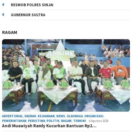
RESMOB POLRES SINJAI
GUBERNUR SULTRA
RAGAM
ADVERTORIAL
,
DAERAH
,
KEJUARAAN
,
NEWS
,
OLAHRAGA
,
ORGANISASI
,
PEMERINTAHAN
,
PERISTIWA
,
POLITIK
,
RAGAM
,
TERKINI
6 Agustus 2026
Andi Muawiyah Ramly Kucurkan Bantuan Rp2…