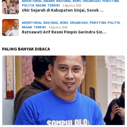
ADVERTORIAL
,
DAERAH
,
NASIONAL
,
NEWS
,
ORGANISASI
,
PERISTIWA
,
POLITIK
,
RAGAM
,
TERKINI
5 Agustus 2026
Ukir Sejarah di Kabupaten Sinjai, Sosok …
ADVERTORIAL
,
NASIONAL
,
NEWS
,
ORGANISASI
,
PERISTIWA
,
POLITIK
,
RAGAM
,
TERKINI
4 Agustus 2026
Ratnawati Arif Resmi Pimpin Gerindra Sin…
PALING BANYAK DIBACA