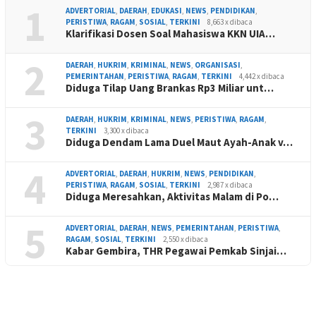
1
ADVERTORIAL
,
DAERAH
,
EDUKASI
,
NEWS
,
PENDIDIKAN
,
PERISTIWA
,
RAGAM
,
SOSIAL
,
TERKINI
8,663 x dibaca
Klarifikasi Dosen Soal Mahasiswa KKN UIA…
2
DAERAH
,
HUKRIM
,
KRIMINAL
,
NEWS
,
ORGANISASI
,
PEMERINTAHAN
,
PERISTIWA
,
RAGAM
,
TERKINI
4,442 x dibaca
Diduga Tilap Uang Brankas Rp3 Miliar unt…
3
DAERAH
,
HUKRIM
,
KRIMINAL
,
NEWS
,
PERISTIWA
,
RAGAM
,
TERKINI
3,300 x dibaca
Diduga Dendam Lama Duel Maut Ayah-Anak v…
4
ADVERTORIAL
,
DAERAH
,
HUKRIM
,
NEWS
,
PENDIDIKAN
,
PERISTIWA
,
RAGAM
,
SOSIAL
,
TERKINI
2,987 x dibaca
Diduga Meresahkan, Aktivitas Malam di Po…
5
ADVERTORIAL
,
DAERAH
,
NEWS
,
PEMERINTAHAN
,
PERISTIWA
,
RAGAM
,
SOSIAL
,
TERKINI
2,550 x dibaca
Kabar Gembira, THR Pegawai Pemkab Sinjai…