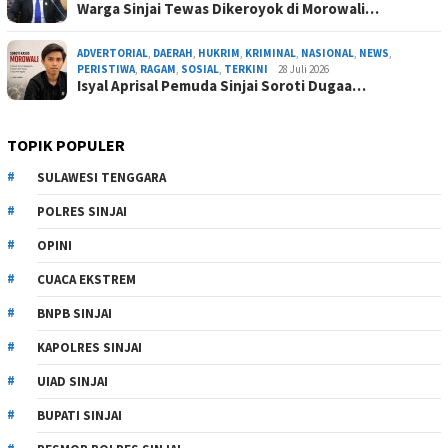
Warga Sinjai Tewas Dikeroyok di Morowali…
ADVERTORIAL
,
DAERAH
,
HUKRIM
,
KRIMINAL
,
NASIONAL
,
NEWS
,
PERISTIWA
,
RAGAM
,
SOSIAL
,
TERKINI
28 Juli 2026
Isyal Aprisal Pemuda Sinjai Soroti Dugaa…
TOPIK POPULER
SULAWESI TENGGARA
POLRES SINJAI
OPINI
CUACA EKSTREM
BNPB SINJAI
KAPOLRES SINJAI
UIAD SINJAI
BUPATI SINJAI