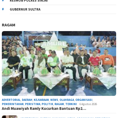
RESMOB POLRES SINJAI
GUBERNUR SULTRA
RAGAM
ADVERTORIAL
,
DAERAH
,
KEJUARAAN
,
NEWS
,
OLAHRAGA
,
ORGANISASI
,
PEMERINTAHAN
,
PERISTIWA
,
POLITIK
,
RAGAM
,
TERKINI
6 Agustus 2026
Andi Muawiyah Ramly Kucurkan Bantuan Rp2…