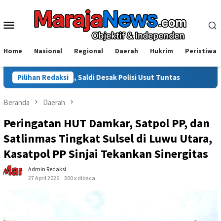
Loncat
ke
Menu
konten
Mobile
Home
Nasional
Regional
Daerah
Hukrim
Peristiwa
ot, Saldi Desak Polisi Usut Tuntas
Pilihan Redaksi
Warga Sinjai Tewas Di
Beranda
Daerah
Peringatan HUT Damkar, Satpol PP, dan
Satlinmas Tingkat Sulsel di Luwu Utara,
Kasatpol PP Sinjai Tekankan Sinergitas
Admin Redaksi
27 April 2026
300 x dibaca