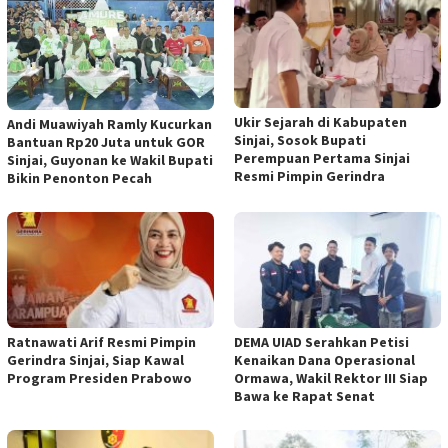
Ukir Sejarah di Kabupaten
Andi Muawiyah Ramly Kucurkan
Sinjai, Sosok Bupati
Bantuan Rp20 Juta untuk GOR
Perempuan Pertama Sinjai
Sinjai, Guyonan ke Wakil Bupati
Resmi Pimpin Gerindra
Bikin Penonton Pecah
Ratnawati Arif Resmi Pimpin
DEMA UIAD Serahkan Petisi
Gerindra Sinjai, Siap Kawal
Kenaikan Dana Operasional
Program Presiden Prabowo
Ormawa, Wakil Rektor III Siap
Bawa ke Rapat Senat