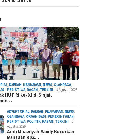
BERNUR SULTRA
M
RIAL
,
DAERAH
,
KEJUARAAN
,
NEWS
,
OLAHRAGA
,
ASI
,
PERISTIWA
,
RAGAM
,
TERKINI
8 Agustus 2026
k HUT RI ke-81 di Sinjai,
amen…
ADVERTORIAL
,
DAERAH
,
KEJUARAAN
,
NEWS
,
OLAHRAGA
,
ORGANISASI
,
PEMERINTAHAN
,
PERISTIWA
,
POLITIK
,
RAGAM
,
TERKINI
6
Agustus 2026
Andi Muawiyah Ramly Kucurkan
Bantuan Rp2…