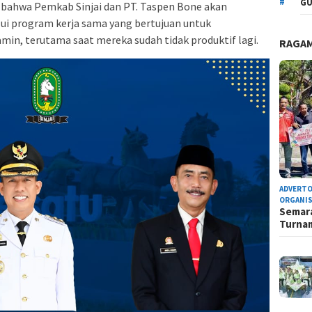
GU
ni bahwa Pemkab Sinjai dan PT. Taspen Bone akan
lui program kerja sama yang bertujuan untuk
in, terutama saat mereka sudah tidak produktif lagi.
RAGA
ADVERTO
ORGANIS
Semara
Turn