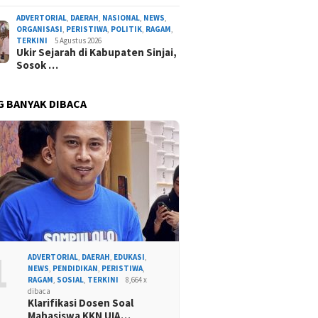
ADVERTORIAL
,
DAERAH
,
NASIONAL
,
NEWS
,
ORGANISASI
,
PERISTIWA
,
POLITIK
,
RAGAM
,
TERKINI
5 Agustus 2026
Ukir Sejarah di Kabupaten Sinjai,
Sosok …
G BANYAK DIBACA
1
ADVERTORIAL
,
DAERAH
,
EDUKASI
,
NEWS
,
PENDIDIKAN
,
PERISTIWA
,
RAGAM
,
SOSIAL
,
TERKINI
8,664 x
dibaca
Klarifikasi Dosen Soal
Mahasiswa KKN UIA…