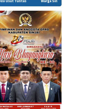
Warga Sinjai Tewas Dikeroyok di Morowali, Ketua DPRD Minta K