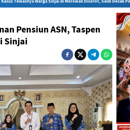
Sinjai di Morowali Disorot, Saldi Desak Polisi Usut Tuntas
anan Pensiun ASN, Taspen
 Sinjai