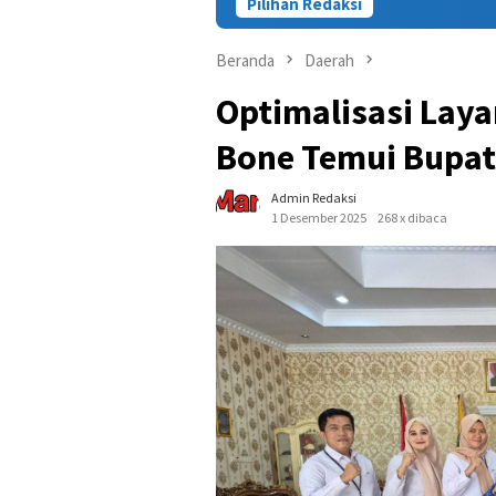
Pilihan Redaksi
Kasus Tewasnya Warga 
Beranda
Daerah
Optimalisasi Lay
Bone Temui Bupati
Admin Redaksi
1 Desember 2025
268 x dibaca