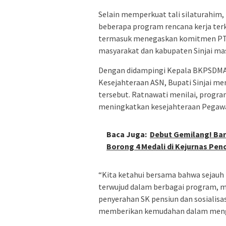
Selain memperkuat tali silaturahim,
beberapa program rencana kerja ter
termasuk menegaskan komitmen PT. 
masyarakat dan kabupaten Sinjai mas
Dengan didampingi Kepala BKPSDMA S
Kesejahteraan ASN, Bupati Sinjai m
tersebut. Ratnawati menilai, progr
meningkatkan kesejahteraan Pegawa
Baca Juga:
Debut Gemilang! Baru
Borong 4 Medali di Kejurnas Penc
“Kita ketahui bersama bahwa sejauh 
terwujud dalam berbagai program, mu
penyerahan SK pensiun dan sosialisa
memberikan kemudahan dalam mengaks