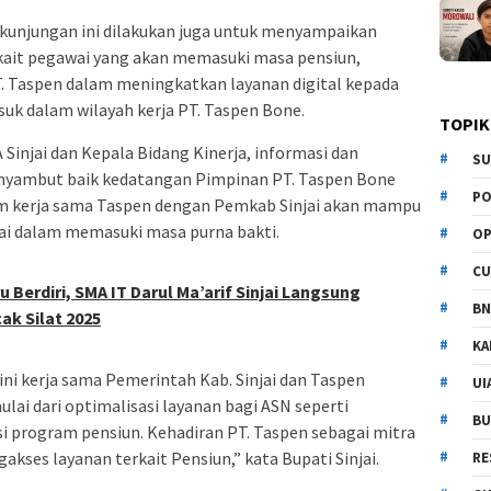
 kunjungan ini dilakukan juga untuk menyampaikan
kait pegawai yang akan memasuki masa pensiun,
Taspen dalam meningkatkan layanan digital kepada
uk dalam wilayah kerja PT. Taspen Bone.
TOPIK
injai dan Kepala Bidang Kinerja, informasi dan
SU
enyambut baik kedatangan Pimpinan PT. Taspen Bone
PO
am kerja sama Taspen dengan Pemkab Sinjai akan mampu
i dalam memasuki masa purna bakti.
OP
CU
 Berdiri, SMA IT Darul Ma’arif Sinjai Langsung
BN
ak Silat 2025
KA
ini kerja sama Pemerintah Kab. Sinjai dan Taspen
UI
lai dari optimalisasi layanan bagi ASN seperti
BU
si program pensiun. Kehadiran PT. Taspen sebagai mitra
es layanan terkait Pensiun,” kata Bupati Sinjai.
RE