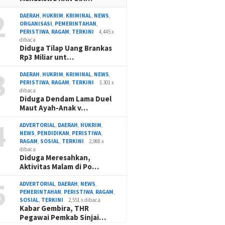
2
DAERAH
,
HUKRIM
,
KRIMINAL
,
NEWS
,
ORGANISASI
,
PEMERINTAHAN
,
PERISTIWA
,
RAGAM
,
TERKINI
4,445 x
dibaca
Diduga Tilap Uang Brankas
Rp3 Miliar unt…
3
DAERAH
,
HUKRIM
,
KRIMINAL
,
NEWS
,
PERISTIWA
,
RAGAM
,
TERKINI
3,301 x
dibaca
Diduga Dendam Lama Duel
Maut Ayah-Anak v…
4
ADVERTORIAL
,
DAERAH
,
HUKRIM
,
NEWS
,
PENDIDIKAN
,
PERISTIWA
,
RAGAM
,
SOSIAL
,
TERKINI
2,988 x
dibaca
Diduga Meresahkan,
Aktivitas Malam di Po…
5
ADVERTORIAL
,
DAERAH
,
NEWS
,
PEMERINTAHAN
,
PERISTIWA
,
RAGAM
,
SOSIAL
,
TERKINI
2,551 x dibaca
Kabar Gembira, THR
Pegawai Pemkab Sinjai…