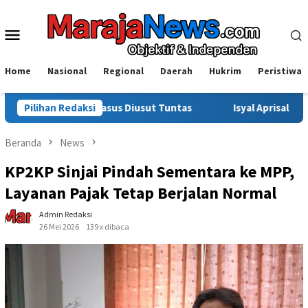
Loncat
ke
Menu
konten
Mobile
Home
Nasional
Regional
Daerah
Hukrim
Peristiwa
sus Diusut Tuntas
Pilihan Redaksi
Isyal Aprisal Pemuda Sinjai Soroti Dug
Beranda
News
KP2KP Sinjai Pindah Sementara ke MPP,
Layanan Pajak Tetap Berjalan Normal
Admin Redaksi
26 Mei 2026
139 x dibaca