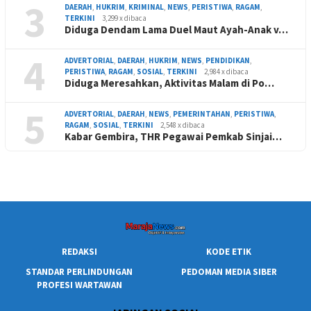
3
DAERAH
,
HUKRIM
,
KRIMINAL
,
NEWS
,
PERISTIWA
,
RAGAM
,
TERKINI
3,299 x dibaca
Diduga Dendam Lama Duel Maut Ayah-Anak v…
4
ADVERTORIAL
,
DAERAH
,
HUKRIM
,
NEWS
,
PENDIDIKAN
,
PERISTIWA
,
RAGAM
,
SOSIAL
,
TERKINI
2,984 x dibaca
Diduga Meresahkan, Aktivitas Malam di Po…
5
ADVERTORIAL
,
DAERAH
,
NEWS
,
PEMERINTAHAN
,
PERISTIWA
,
RAGAM
,
SOSIAL
,
TERKINI
2,548 x dibaca
Kabar Gembira, THR Pegawai Pemkab Sinjai…
REDAKSI
KODE ETIK
STANDAR PERLINDUNGAN
PEDOMAN MEDIA SIBER
PROFESI WARTAWAN