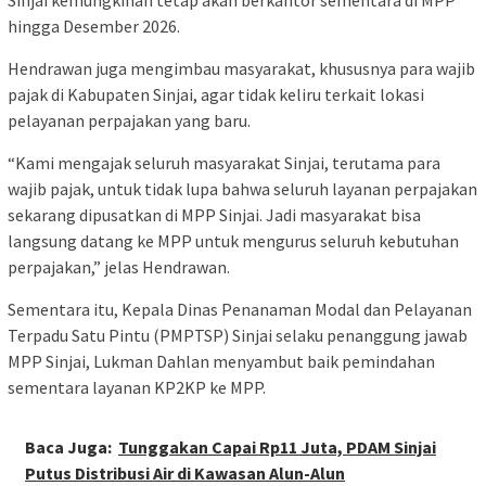
Sinjai kemungkinan tetap akan berkantor sementara di MPP
hingga Desember 2026.
Hendrawan juga mengimbau masyarakat, khususnya para wajib
pajak di Kabupaten Sinjai, agar tidak keliru terkait lokasi
pelayanan perpajakan yang baru.
“Kami mengajak seluruh masyarakat Sinjai, terutama para
wajib pajak, untuk tidak lupa bahwa seluruh layanan perpajakan
sekarang dipusatkan di MPP Sinjai. Jadi masyarakat bisa
langsung datang ke MPP untuk mengurus seluruh kebutuhan
perpajakan,” jelas Hendrawan.
Sementara itu, Kepala Dinas Penanaman Modal dan Pelayanan
Terpadu Satu Pintu (PMPTSP) Sinjai selaku penanggung jawab
MPP Sinjai, Lukman Dahlan menyambut baik pemindahan
sementara layanan KP2KP ke MPP.
Baca Juga:
Tunggakan Capai Rp11 Juta, PDAM Sinjai
Putus Distribusi Air di Kawasan Alun-Alun