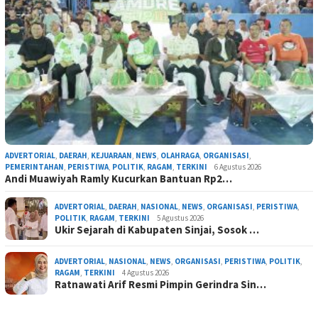
ADVERTORIAL
,
DAERAH
,
KEJUARAAN
,
NEWS
,
OLAHRAGA
,
ORGANISASI
,
PEMERINTAHAN
,
PERISTIWA
,
POLITIK
,
RAGAM
,
TERKINI
6 Agustus 2026
Andi Muawiyah Ramly Kucurkan Bantuan Rp2…
ADVERTORIAL
,
DAERAH
,
NASIONAL
,
NEWS
,
ORGANISASI
,
PERISTIWA
,
POLITIK
,
RAGAM
,
TERKINI
5 Agustus 2026
Ukir Sejarah di Kabupaten Sinjai, Sosok …
ADVERTORIAL
,
NASIONAL
,
NEWS
,
ORGANISASI
,
PERISTIWA
,
POLITIK
,
RAGAM
,
TERKINI
4 Agustus 2026
Ratnawati Arif Resmi Pimpin Gerindra Sin…