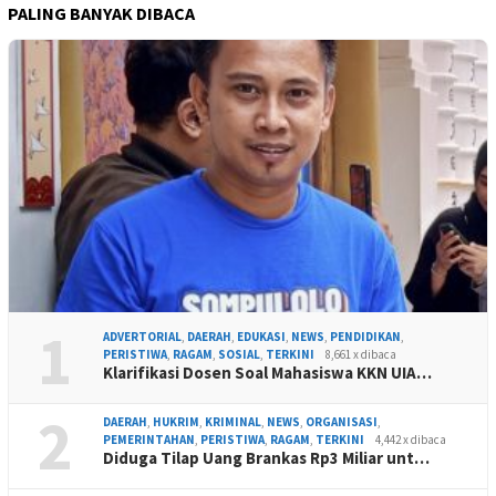
PALING BANYAK DIBACA
1
ADVERTORIAL
,
DAERAH
,
EDUKASI
,
NEWS
,
PENDIDIKAN
,
PERISTIWA
,
RAGAM
,
SOSIAL
,
TERKINI
8,661 x dibaca
Klarifikasi Dosen Soal Mahasiswa KKN UIA…
2
DAERAH
,
HUKRIM
,
KRIMINAL
,
NEWS
,
ORGANISASI
,
PEMERINTAHAN
,
PERISTIWA
,
RAGAM
,
TERKINI
4,442 x dibaca
Diduga Tilap Uang Brankas Rp3 Miliar unt…