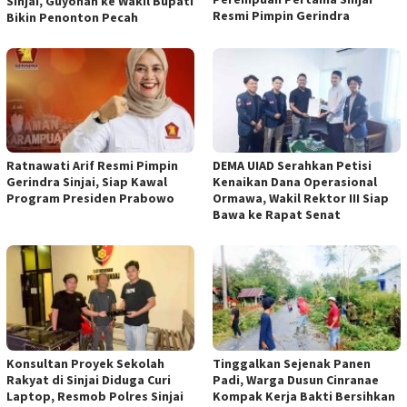
Sinjai, Guyonan ke Wakil Bupati
Resmi Pimpin Gerindra
Bikin Penonton Pecah
Ratnawati Arif Resmi Pimpin
DEMA UIAD Serahkan Petisi
Gerindra Sinjai, Siap Kawal
Kenaikan Dana Operasional
Program Presiden Prabowo
Ormawa, Wakil Rektor III Siap
Bawa ke Rapat Senat
Konsultan Proyek Sekolah
Tinggalkan Sejenak Panen
Rakyat di Sinjai Diduga Curi
Padi, Warga Dusun Cinranae
Laptop, Resmob Polres Sinjai
Kompak Kerja Bakti Bersihkan