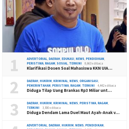
1
ADVERTORIAL
,
DAERAH
,
EDUKASI
,
NEWS
,
PENDIDIKAN
,
PERISTIWA
,
RAGAM
,
SOSIAL
,
TERKINI
8,663 x dibaca
Klarifikasi Dosen Soal Mahasiswa KKN UIA…
2
DAERAH
,
HUKRIM
,
KRIMINAL
,
NEWS
,
ORGANISASI
,
PEMERINTAHAN
,
PERISTIWA
,
RAGAM
,
TERKINI
4,442 x dibaca
Diduga Tilap Uang Brankas Rp3 Miliar unt…
3
DAERAH
,
HUKRIM
,
KRIMINAL
,
NEWS
,
PERISTIWA
,
RAGAM
,
TERKINI
3,300 x dibaca
Diduga Dendam Lama Duel Maut Ayah-Anak v…
ADVERTORIAL
,
DAERAH
,
HUKRIM
,
NEWS
,
PENDIDIKAN
,