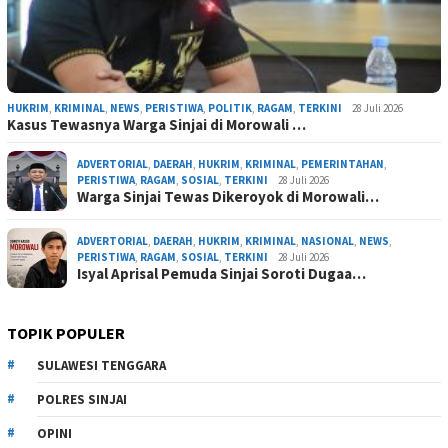
HUKRIM
,
KRIMINAL
,
NEWS
,
PERISTIWA
,
POLITIK
,
RAGAM
,
TERKINI
28 Juli 2026
Kasus Tewasnya Warga Sinjai di Morowali …
ADVERTORIAL
,
DAERAH
,
HUKRIM
,
KRIMINAL
,
PEMERINTAHAN
,
PERISTIWA
,
RAGAM
,
SOSIAL
,
TERKINI
28 Juli 2026
Warga Sinjai Tewas Dikeroyok di Morowali…
ADVERTORIAL
,
DAERAH
,
HUKRIM
,
KRIMINAL
,
NASIONAL
,
NEWS
,
PERISTIWA
,
RAGAM
,
SOSIAL
,
TERKINI
28 Juli 2026
Isyal Aprisal Pemuda Sinjai Soroti Dugaa…
TOPIK POPULER
SULAWESI TENGGARA
POLRES SINJAI
OPINI