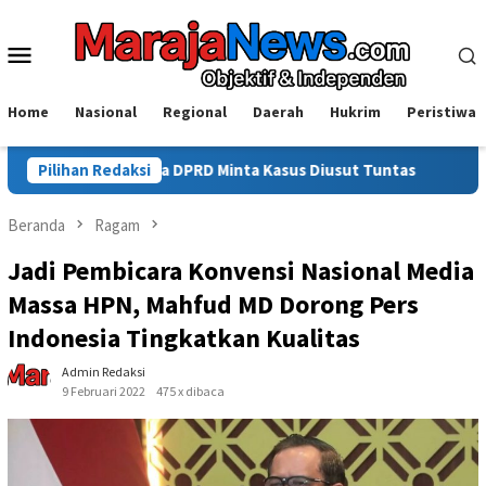
Loncat
ke
Menu
konten
Mobile
Home
Nasional
Regional
Daerah
Hukrim
Peristiwa
a DPRD Minta Kasus Diusut Tuntas
Pilihan Redaksi
Isyal Aprisal Pemuda Si
Beranda
Ragam
Jadi Pembicara Konvensi Nasional Media
Massa HPN, Mahfud MD Dorong Pers
Indonesia Tingkatkan Kualitas
Admin Redaksi
9 Februari 2022
475 x dibaca