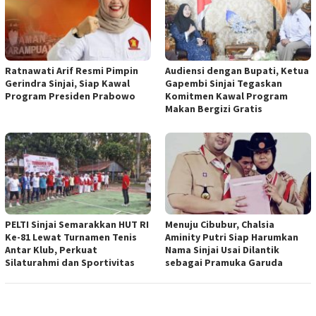
Ratnawati Arif Resmi Pimpin
Audiensi dengan Bupati, Ketua
Gerindra Sinjai, Siap Kawal
Gapembi Sinjai Tegaskan
Program Presiden Prabowo
Komitmen Kawal Program
Makan Bergizi Gratis
PELTI Sinjai Semarakkan HUT RI
Menuju Cibubur, Chalsia
Ke-81 Lewat Turnamen Tenis
Aminity Putri Siap Harumkan
Antar Klub, Perkuat
Nama Sinjai Usai Dilantik
Silaturahmi dan Sportivitas
sebagai Pramuka Garuda