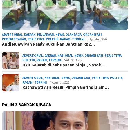
ADVERTORIAL
,
DAERAH
,
KEJUARAAN
,
NEWS
,
OLAHRAGA
,
ORGANISASI
,
PEMERINTAHAN
,
PERISTIWA
,
POLITIK
,
RAGAM
,
TERKINI
6 Agustus 2026
Andi Muawiyah Ramly Kucurkan Bantuan Rp2…
ADVERTORIAL
,
DAERAH
,
NASIONAL
,
NEWS
,
ORGANISASI
,
PERISTIWA
,
POLITIK
,
RAGAM
,
TERKINI
5 Agustus 2026
Ukir Sejarah di Kabupaten Sinjai, Sosok …
ADVERTORIAL
,
NASIONAL
,
NEWS
,
ORGANISASI
,
PERISTIWA
,
POLITIK
,
RAGAM
,
TERKINI
4 Agustus 2026
Ratnawati Arif Resmi Pimpin Gerindra Sin…
PALING BANYAK DIBACA