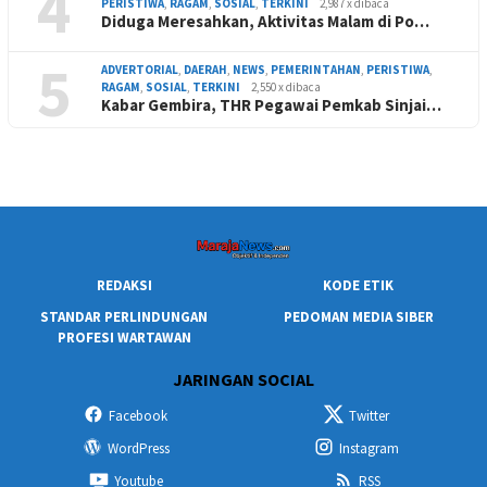
4
PERISTIWA
,
RAGAM
,
SOSIAL
,
TERKINI
2,987 x dibaca
Diduga Meresahkan, Aktivitas Malam di Po…
5
ADVERTORIAL
,
DAERAH
,
NEWS
,
PEMERINTAHAN
,
PERISTIWA
,
RAGAM
,
SOSIAL
,
TERKINI
2,550 x dibaca
Kabar Gembira, THR Pegawai Pemkab Sinjai…
REDAKSI
KODE ETIK
STANDAR PERLINDUNGAN
PEDOMAN MEDIA SIBER
PROFESI WARTAWAN
JARINGAN SOCIAL
Facebook
Twitter
WordPress
Instagram
Youtube
RSS