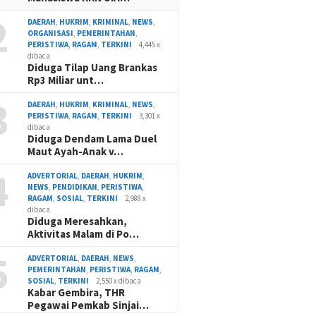
2
DAERAH
,
HUKRIM
,
KRIMINAL
,
NEWS
,
ORGANISASI
,
PEMERINTAHAN
,
PERISTIWA
,
RAGAM
,
TERKINI
4,445 x
dibaca
Diduga Tilap Uang Brankas
Rp3 Miliar unt…
3
DAERAH
,
HUKRIM
,
KRIMINAL
,
NEWS
,
PERISTIWA
,
RAGAM
,
TERKINI
3,301 x
dibaca
Diduga Dendam Lama Duel
Maut Ayah-Anak v…
4
ADVERTORIAL
,
DAERAH
,
HUKRIM
,
NEWS
,
PENDIDIKAN
,
PERISTIWA
,
RAGAM
,
SOSIAL
,
TERKINI
2,988 x
dibaca
Diduga Meresahkan,
Aktivitas Malam di Po…
5
ADVERTORIAL
,
DAERAH
,
NEWS
,
PEMERINTAHAN
,
PERISTIWA
,
RAGAM
,
SOSIAL
,
TERKINI
2,550 x dibaca
Kabar Gembira, THR
Pegawai Pemkab Sinjai…