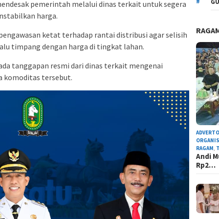
GU
 mendesak pemerintah melalui dinas terkait untuk segera
nstabilkan harga.
RAGA
engawasan ketat terhadap rantai distribusi agar selisih
alu timpang dengan harga di tingkat lahan.
 ada tanggapan resmi dari dinas terkait mengenai
 komoditas tersebut.
ADVERTO
ORGANIS
RAGAM
,
Andi M
Rp2…