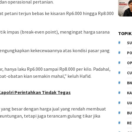
dan operasional pertanian.
gkat petani terjun bebas ke kisaran Rp6.000 hingga Rp8.000
titik impas (break-even point), mengingat harga sarana
TOPIK
SU
, mengungkapkan kekecewaannya atas kondisi pasar yang
PO
OP
r, hanya laku Rp6.000 sampai Rp8.000 per kilo. Padahal,
CU
bat-obatan kian semakin mahal,” keluh Hafid.
BN
 Kapolri Perintahkan Tindak Tegas
KA
UI
 yang besar dengan harga jual yang rendah membuat
BU
euntungan, tetapi juga terancam gulung tikar jika
RE