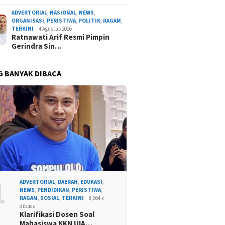
ADVERTORIAL
,
NASIONAL
,
NEWS
,
ORGANISASI
,
PERISTIWA
,
POLITIK
,
RAGAM
,
TERKINI
4 Agustus 2026
Ratnawati Arif Resmi Pimpin
Gerindra Sin…
G BANYAK DIBACA
1
ADVERTORIAL
,
DAERAH
,
EDUKASI
,
NEWS
,
PENDIDIKAN
,
PERISTIWA
,
RAGAM
,
SOSIAL
,
TERKINI
8,664 x
dibaca
Klarifikasi Dosen Soal
Mahasiswa KKN UIA…