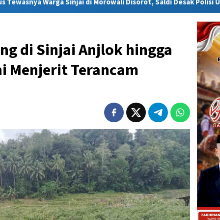
Morowali Disorot, Saldi Desak Polisi Usut Tuntas
Warga S
ng di Sinjai Anjlok hingga
i Menjerit Terancam