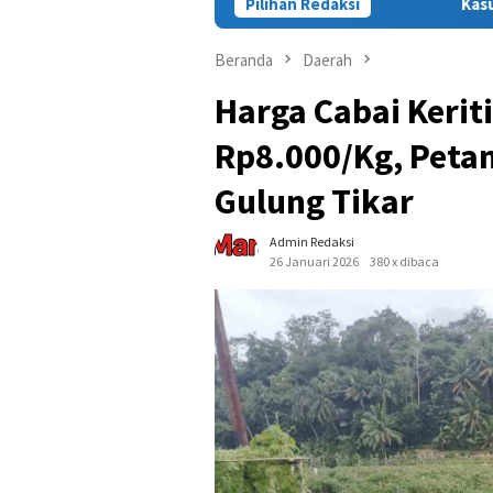
Pilihan Redaksi
Kasus Tewasnya Warga Sinjai di 
Beranda
Daerah
Harga Cabai Keriti
Rp8.000/Kg, Petan
Gulung Tikar
Admin Redaksi
26 Januari 2026
380 x dibaca