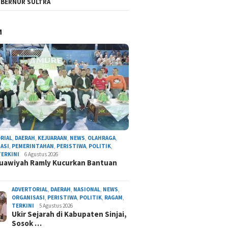
BERNUR SULTRA
M
RIAL
,
DAERAH
,
KEJUARAAN
,
NEWS
,
OLAHRAGA
,
ASI
,
PEMERINTAHAN
,
PERISTIWA
,
POLITIK
,
TERKINI
6 Agustus 2026
uawiyah Ramly Kucurkan Bantuan
ADVERTORIAL
,
DAERAH
,
NASIONAL
,
NEWS
,
ORGANISASI
,
PERISTIWA
,
POLITIK
,
RAGAM
,
TERKINI
5 Agustus 2026
Ukir Sejarah di Kabupaten Sinjai,
Sosok …