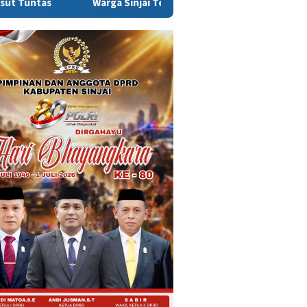
injai Tewas Dikeroyok di Morowali, Ketua DPRD Minta Kasus Dius