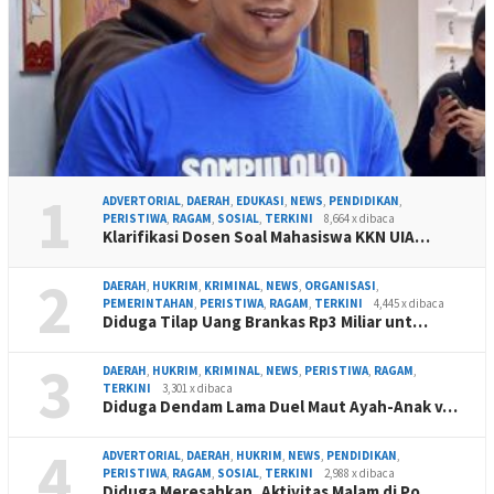
1
ADVERTORIAL
,
DAERAH
,
EDUKASI
,
NEWS
,
PENDIDIKAN
,
PERISTIWA
,
RAGAM
,
SOSIAL
,
TERKINI
8,664 x dibaca
Klarifikasi Dosen Soal Mahasiswa KKN UIA…
2
DAERAH
,
HUKRIM
,
KRIMINAL
,
NEWS
,
ORGANISASI
,
PEMERINTAHAN
,
PERISTIWA
,
RAGAM
,
TERKINI
4,445 x dibaca
Diduga Tilap Uang Brankas Rp3 Miliar unt…
3
DAERAH
,
HUKRIM
,
KRIMINAL
,
NEWS
,
PERISTIWA
,
RAGAM
,
TERKINI
3,301 x dibaca
Diduga Dendam Lama Duel Maut Ayah-Anak v…
4
ADVERTORIAL
,
DAERAH
,
HUKRIM
,
NEWS
,
PENDIDIKAN
,
PERISTIWA
,
RAGAM
,
SOSIAL
,
TERKINI
2,988 x dibaca
Diduga Meresahkan, Aktivitas Malam di Po…