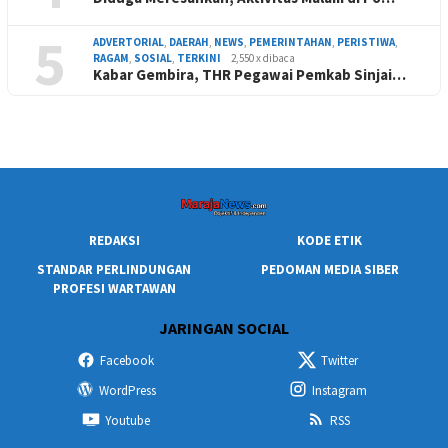
5
ADVERTORIAL
,
DAERAH
,
NEWS
,
PEMERINTAHAN
,
PERISTIWA
,
RAGAM
,
SOSIAL
,
TERKINI
2,550 x dibaca
Kabar Gembira, THR Pegawai Pemkab Sinjai…
REDAKSI
KODE ETIK
STANDAR PERLINDUNGAN
PEDOMAN MEDIA SIBER
PROFESI WARTAWAN
JARINGAN SOCIAL
Facebook
Twitter
WordPress
Instagram
Youtube
RSS