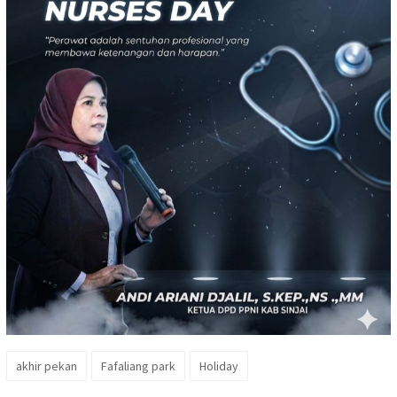
akhir pekan
Fafaliang park
Holiday