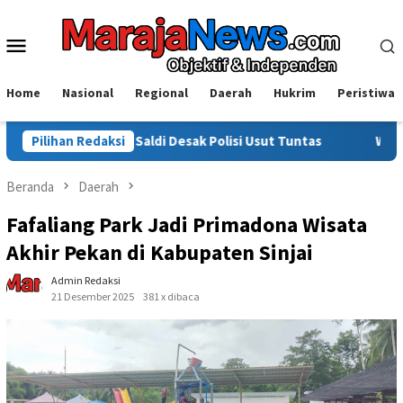
Loncat
ke
Menu
konten
Mobile
Home
Nasional
Regional
Daerah
Hukrim
Peristiwa
t, Saldi Desak Polisi Usut Tuntas
Pilihan Redaksi
Warga Sinjai Tewas Dik
Beranda
Daerah
Fafaliang Park Jadi Primadona Wisata
Akhir Pekan di Kabupaten Sinjai
Admin Redaksi
21 Desember 2025
381 x dibaca