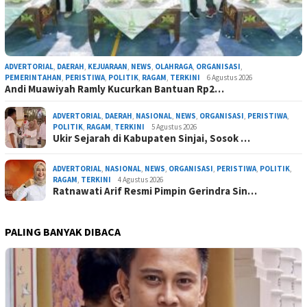
ADVERTORIAL
,
DAERAH
,
KEJUARAAN
,
NEWS
,
OLAHRAGA
,
ORGANISASI
,
PEMERINTAHAN
,
PERISTIWA
,
POLITIK
,
RAGAM
,
TERKINI
6 Agustus 2026
Andi Muawiyah Ramly Kucurkan Bantuan Rp2…
ADVERTORIAL
,
DAERAH
,
NASIONAL
,
NEWS
,
ORGANISASI
,
PERISTIWA
,
POLITIK
,
RAGAM
,
TERKINI
5 Agustus 2026
Ukir Sejarah di Kabupaten Sinjai, Sosok …
ADVERTORIAL
,
NASIONAL
,
NEWS
,
ORGANISASI
,
PERISTIWA
,
POLITIK
,
RAGAM
,
TERKINI
4 Agustus 2026
Ratnawati Arif Resmi Pimpin Gerindra Sin…
PALING BANYAK DIBACA