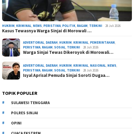
HUKRIM
,
KRIMINAL
,
NEWS
,
PERISTIWA
,
POLITIK
,
RAGAM
,
TERKINI
28 Juli 2026
Kasus Tewasnya Warga Sinjai di Morowali …
ADVERTORIAL
,
DAERAH
,
HUKRIM
,
KRIMINAL
,
PEMERINTAHAN
,
PERISTIWA
,
RAGAM
,
SOSIAL
,
TERKINI
28 Juli 2026
Warga Sinjai Tewas Dikeroyok di Morowali…
ADVERTORIAL
,
DAERAH
,
HUKRIM
,
KRIMINAL
,
NASIONAL
,
NEWS
,
PERISTIWA
,
RAGAM
,
SOSIAL
,
TERKINI
28 Juli 2026
Isyal Aprisal Pemuda Sinjai Soroti Dugaa…
TOPIK POPULER
SULAWESI TENGGARA
POLRES SINJAI
OPINI
CUACA EKSTREM