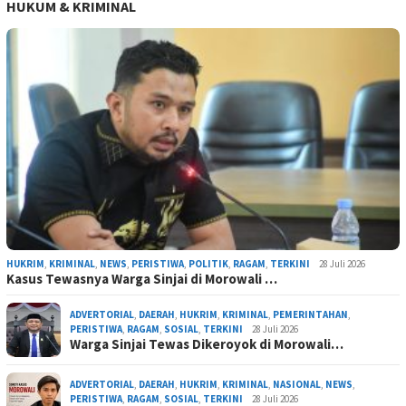
HUKUM & KRIMINAL
HUKRIM
,
KRIMINAL
,
NEWS
,
PERISTIWA
,
POLITIK
,
RAGAM
,
TERKINI
28 Juli 2026
Kasus Tewasnya Warga Sinjai di Morowali …
ADVERTORIAL
,
DAERAH
,
HUKRIM
,
KRIMINAL
,
PEMERINTAHAN
,
PERISTIWA
,
RAGAM
,
SOSIAL
,
TERKINI
28 Juli 2026
Warga Sinjai Tewas Dikeroyok di Morowali…
ADVERTORIAL
,
DAERAH
,
HUKRIM
,
KRIMINAL
,
NASIONAL
,
NEWS
,
PERISTIWA
,
RAGAM
,
SOSIAL
,
TERKINI
28 Juli 2026