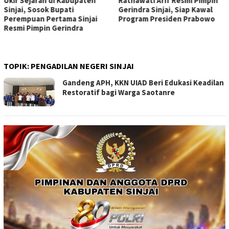
Ukir Sejarah di Kabupaten
Ratnawati Arif Resmi Pimpin
Sinjai, Sosok Bupati
Gerindra Sinjai, Siap Kawal
Perempuan Pertama Sinjai
Program Presiden Prabowo
Resmi Pimpin Gerindra
TOPIK:
PENGADILAN NEGERI SINJAI
Gandeng APH, KKN UIAD Beri Edukasi Keadilan
Restoratif bagi Warga Saotanre