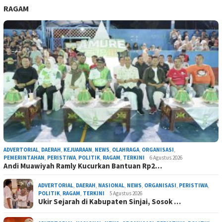
RAGAM
ADVERTORIAL
,
DAERAH
,
KEJUARAAN
,
NEWS
,
OLAHRAGA
,
ORGANISASI
,
PEMERINTAHAN
,
PERISTIWA
,
POLITIK
,
RAGAM
,
TERKINI
6 Agustus 2026
Andi Muawiyah Ramly Kucurkan Bantuan Rp2…
ADVERTORIAL
,
DAERAH
,
NASIONAL
,
NEWS
,
ORGANISASI
,
PERISTIWA
,
POLITIK
,
RAGAM
,
TERKINI
5 Agustus 2026
Ukir Sejarah di Kabupaten Sinjai, Sosok …