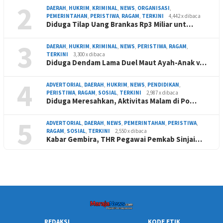
2
DAERAH
,
HUKRIM
,
KRIMINAL
,
NEWS
,
ORGANISASI
,
PEMERINTAHAN
,
PERISTIWA
,
RAGAM
,
TERKINI
4,442 x dibaca
Diduga Tilap Uang Brankas Rp3 Miliar unt…
3
DAERAH
,
HUKRIM
,
KRIMINAL
,
NEWS
,
PERISTIWA
,
RAGAM
,
TERKINI
3,300 x dibaca
Diduga Dendam Lama Duel Maut Ayah-Anak v…
4
ADVERTORIAL
,
DAERAH
,
HUKRIM
,
NEWS
,
PENDIDIKAN
,
PERISTIWA
,
RAGAM
,
SOSIAL
,
TERKINI
2,987 x dibaca
Diduga Meresahkan, Aktivitas Malam di Po…
5
ADVERTORIAL
,
DAERAH
,
NEWS
,
PEMERINTAHAN
,
PERISTIWA
,
RAGAM
,
SOSIAL
,
TERKINI
2,550 x dibaca
Kabar Gembira, THR Pegawai Pemkab Sinjai…
REDAKSI
KODE ETIK