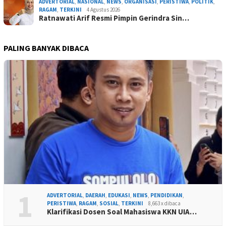
ADVERTORIAL
,
NASIONAL
,
NEWS
,
ORGANISASI
,
PERISTIWA
,
POLITIK
,
RAGAM
,
TERKINI
4 Agustus 2026
Ratnawati Arif Resmi Pimpin Gerindra Sin…
PALING BANYAK DIBACA
1
ADVERTORIAL
,
DAERAH
,
EDUKASI
,
NEWS
,
PENDIDIKAN
,
PERISTIWA
,
RAGAM
,
SOSIAL
,
TERKINI
8,663 x dibaca
Klarifikasi Dosen Soal Mahasiswa KKN UIA…