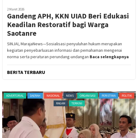
2 Maret 2026
Gandeng APH, KKN UIAD Beri Edukasi
Keadilan Restoratif bagi Warga
Saotanre
SINJAI, MarajaNews—Sosialisasi penyuluhan hukum merupakan
kegiatan penyebarluasan informasi dan pemahaman mengenai
norma serta peraturan perundang-undangan
Baca selengkapnya
BERITA TERBARU
ADVERTORIAL
DAERAH
NASIONAL
NEWS
ORGANISASI
PERISTIWA
POLITIK
RAGAM
TERKINI