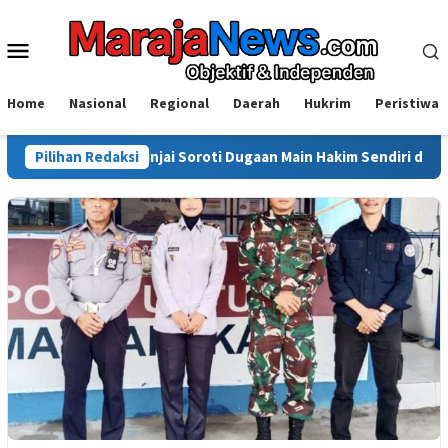
Loncat
ke
Menu
konten
Mobile
Home
Nasional
Regional
Daerah
Hukrim
Peristiwa
Pemuda Sinjai Soroti Dugaan Main Hakim Sendiri di Morowali: Hukum
Pilihan Redaksi