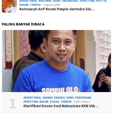
ADVERTORIAL
,
NASIONAL
,
NEWS
,
ORGANISASI
,
PERISTIWA
,
POLITIK
,
RAGAM
,
TERKINI
4 Agustus 2026
Ratnawati Arif Resmi Pimpin Gerindra Sin…
PALING BANYAK DIBACA
1
ADVERTORIAL
,
DAERAH
,
EDUKASI
,
NEWS
,
PENDIDIKAN
,
PERISTIWA
,
RAGAM
,
SOSIAL
,
TERKINI
8,661 x dibaca
Klarifikasi Dosen Soal Mahasiswa KKN UIA…