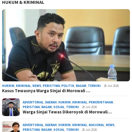
HUKUM & KRIMINAL
HUKRIM
,
KRIMINAL
,
NEWS
,
PERISTIWA
,
POLITIK
,
RAGAM
,
TERKINI
28 Juli 2026
Kasus Tewasnya Warga Sinjai di Morowali …
ADVERTORIAL
,
DAERAH
,
HUKRIM
,
KRIMINAL
,
PEMERINTAHAN
,
PERISTIWA
,
RAGAM
,
SOSIAL
,
TERKINI
28 Juli 2026
Warga Sinjai Tewas Dikeroyok di Morowali…
ADVERTORIAL
,
DAERAH
,
HUKRIM
,
KRIMINAL
,
NASIONAL
,
NEWS
,
PERISTIWA
,
RAGAM
,
SOSIAL
,
TERKINI
28 Juli 2026