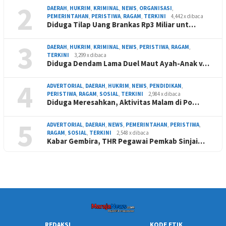
2
DAERAH
,
HUKRIM
,
KRIMINAL
,
NEWS
,
ORGANISASI
,
PEMERINTAHAN
,
PERISTIWA
,
RAGAM
,
TERKINI
4,442 x dibaca
Diduga Tilap Uang Brankas Rp3 Miliar unt…
3
DAERAH
,
HUKRIM
,
KRIMINAL
,
NEWS
,
PERISTIWA
,
RAGAM
,
TERKINI
3,299 x dibaca
Diduga Dendam Lama Duel Maut Ayah-Anak v…
4
ADVERTORIAL
,
DAERAH
,
HUKRIM
,
NEWS
,
PENDIDIKAN
,
PERISTIWA
,
RAGAM
,
SOSIAL
,
TERKINI
2,984 x dibaca
Diduga Meresahkan, Aktivitas Malam di Po…
5
ADVERTORIAL
,
DAERAH
,
NEWS
,
PEMERINTAHAN
,
PERISTIWA
,
RAGAM
,
SOSIAL
,
TERKINI
2,548 x dibaca
Kabar Gembira, THR Pegawai Pemkab Sinjai…
REDAKSI
KODE ETIK