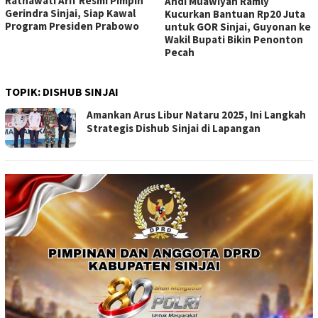
Ratnawati Arif Resmi Pimpin
Andi Muawiyah Ramly
Gerindra Sinjai, Siap Kawal
Kucurkan Bantuan Rp20 Juta
Program Presiden Prabowo
untuk GOR Sinjai, Guyonan ke
Wakil Bupati Bikin Penonton
Pecah
TOPIK:
DISHUB SINJAI
Amankan Arus Libur Nataru 2025, Ini Langkah
Strategis Dishub Sinjai di Lapangan