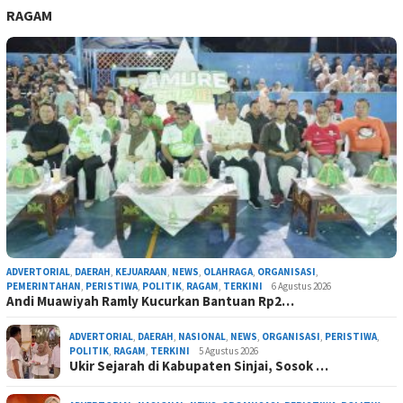
RAGAM
ADVERTORIAL
,
DAERAH
,
KEJUARAAN
,
NEWS
,
OLAHRAGA
,
ORGANISASI
,
PEMERINTAHAN
,
PERISTIWA
,
POLITIK
,
RAGAM
,
TERKINI
6 Agustus 2026
Andi Muawiyah Ramly Kucurkan Bantuan Rp2…
ADVERTORIAL
,
DAERAH
,
NASIONAL
,
NEWS
,
ORGANISASI
,
PERISTIWA
,
POLITIK
,
RAGAM
,
TERKINI
5 Agustus 2026
Ukir Sejarah di Kabupaten Sinjai, Sosok …