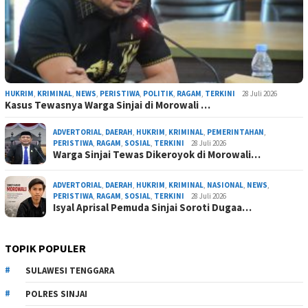
HUKRIM
,
KRIMINAL
,
NEWS
,
PERISTIWA
,
POLITIK
,
RAGAM
,
TERKINI
28 Juli 2026
Kasus Tewasnya Warga Sinjai di Morowali …
ADVERTORIAL
,
DAERAH
,
HUKRIM
,
KRIMINAL
,
PEMERINTAHAN
,
PERISTIWA
,
RAGAM
,
SOSIAL
,
TERKINI
28 Juli 2026
Warga Sinjai Tewas Dikeroyok di Morowali…
ADVERTORIAL
,
DAERAH
,
HUKRIM
,
KRIMINAL
,
NASIONAL
,
NEWS
,
PERISTIWA
,
RAGAM
,
SOSIAL
,
TERKINI
28 Juli 2026
Isyal Aprisal Pemuda Sinjai Soroti Dugaa…
TOPIK POPULER
SULAWESI TENGGARA
POLRES SINJAI