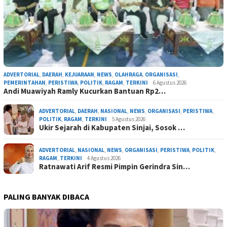
ADVERTORIAL
,
DAERAH
,
KEJUARAAN
,
NEWS
,
OLAHRAGA
,
ORGANISASI
,
PEMERINTAHAN
,
PERISTIWA
,
POLITIK
,
RAGAM
,
TERKINI
6 Agustus 2026
Andi Muawiyah Ramly Kucurkan Bantuan Rp2…
ADVERTORIAL
,
DAERAH
,
NASIONAL
,
NEWS
,
ORGANISASI
,
PERISTIWA
,
POLITIK
,
RAGAM
,
TERKINI
5 Agustus 2026
Ukir Sejarah di Kabupaten Sinjai, Sosok …
ADVERTORIAL
,
NASIONAL
,
NEWS
,
ORGANISASI
,
PERISTIWA
,
POLITIK
,
RAGAM
,
TERKINI
4 Agustus 2026
Ratnawati Arif Resmi Pimpin Gerindra Sin…
PALING BANYAK DIBACA