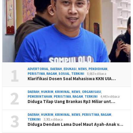
1
ADVERTORIAL
,
DAERAH
,
EDUKASI
,
NEWS
,
PENDIDIKAN
,
PERISTIWA
,
RAGAM
,
SOSIAL
,
TERKINI
8,663 x dibaca
Klarifikasi Dosen Soal Mahasiswa KKN UIA…
2
DAERAH
,
HUKRIM
,
KRIMINAL
,
NEWS
,
ORGANISASI
,
PEMERINTAHAN
,
PERISTIWA
,
RAGAM
,
TERKINI
4,443 x dibaca
Diduga Tilap Uang Brankas Rp3 Miliar unt…
3
DAERAH
,
HUKRIM
,
KRIMINAL
,
NEWS
,
PERISTIWA
,
RAGAM
,
TERKINI
3,301 x dibaca
Diduga Dendam Lama Duel Maut Ayah-Anak v…