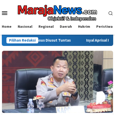
Loncat
ke
Menu
konten
Mobile
Home
Nasional
Regional
Daerah
Hukrim
Peristiwa
inta Kasus Diusut Tuntas
Pilihan Redaksi
Isyal Aprisal Pemuda Sinjai Sor