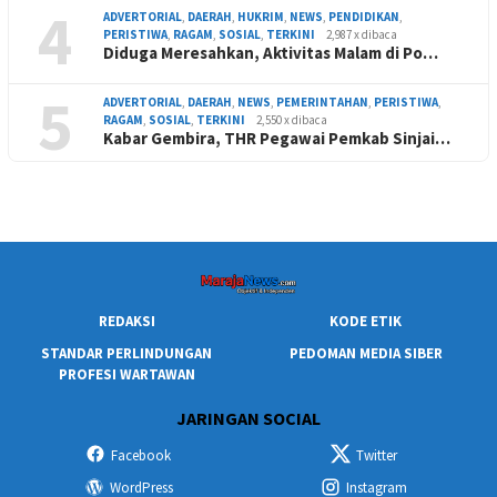
4
ADVERTORIAL
,
DAERAH
,
HUKRIM
,
NEWS
,
PENDIDIKAN
,
PERISTIWA
,
RAGAM
,
SOSIAL
,
TERKINI
2,987 x dibaca
Diduga Meresahkan, Aktivitas Malam di Po…
5
ADVERTORIAL
,
DAERAH
,
NEWS
,
PEMERINTAHAN
,
PERISTIWA
,
RAGAM
,
SOSIAL
,
TERKINI
2,550 x dibaca
Kabar Gembira, THR Pegawai Pemkab Sinjai…
REDAKSI
KODE ETIK
STANDAR PERLINDUNGAN
PEDOMAN MEDIA SIBER
PROFESI WARTAWAN
JARINGAN SOCIAL
Facebook
Twitter
WordPress
Instagram