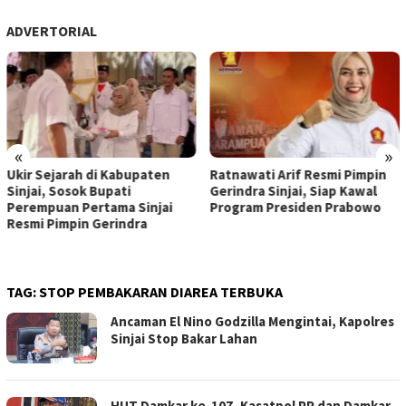
ADVERTORIAL
«
»
Ratnawati Arif Resmi Pimpin
Andi Muawiyah Ramly
Gerindra Sinjai, Siap Kawal
Kucurkan Bantuan Rp20 Juta
Program Presiden Prabowo
untuk GOR Sinjai, Guyonan ke
Wakil Bupati Bikin Penonton
Pecah
TAG:
STOP PEMBAKARAN DIAREA TERBUKA
Ancaman El Nino Godzilla Mengintai, Kapolres
Sinjai Stop Bakar Lahan
HUT Damkar ke-107, Kasatpol PP dan Damkar