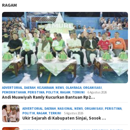
RAGAM
ADVERTORIAL
,
DAERAH
,
KEJUARAAN
,
NEWS
,
OLAHRAGA
,
ORGANISASI
,
PEMERINTAHAN
,
PERISTIWA
,
POLITIK
,
RAGAM
,
TERKINI
6 Agustus 2026
Andi Muawiyah Ramly Kucurkan Bantuan Rp2…
ADVERTORIAL
,
DAERAH
,
NASIONAL
,
NEWS
,
ORGANISASI
,
PERISTIWA
,
POLITIK
,
RAGAM
,
TERKINI
5 Agustus 2026
Ukir Sejarah di Kabupaten Sinjai, Sosok …