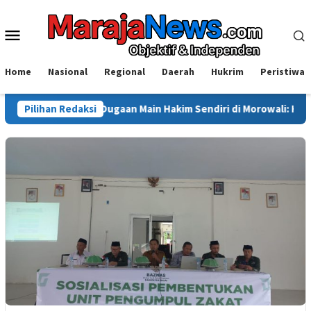
Loncat
ke
Menu
konten
Mobile
Home
Nasional
Regional
Daerah
Hukrim
Peristiwa
i Soroti Dugaan Main Hakim Sendiri di Morowali: Hukum Harus Berd
Pilihan Redaksi