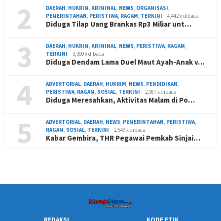
2
DAERAH
,
HUKRIM
,
KRIMINAL
,
NEWS
,
ORGANISASI
,
PEMERINTAHAN
,
PERISTIWA
,
RAGAM
,
TERKINI
4,442 x dibaca
Diduga Tilap Uang Brankas Rp3 Miliar unt…
3
DAERAH
,
HUKRIM
,
KRIMINAL
,
NEWS
,
PERISTIWA
,
RAGAM
,
TERKINI
3,300 x dibaca
Diduga Dendam Lama Duel Maut Ayah-Anak v…
4
ADVERTORIAL
,
DAERAH
,
HUKRIM
,
NEWS
,
PENDIDIKAN
,
PERISTIWA
,
RAGAM
,
SOSIAL
,
TERKINI
2,987 x dibaca
Diduga Meresahkan, Aktivitas Malam di Po…
5
ADVERTORIAL
,
DAERAH
,
NEWS
,
PEMERINTAHAN
,
PERISTIWA
,
RAGAM
,
SOSIAL
,
TERKINI
2,549 x dibaca
Kabar Gembira, THR Pegawai Pemkab Sinjai…
REDAKSI
KODE ETIK