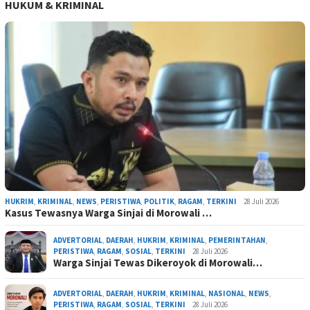
HUKUM & KRIMINAL
HUKRIM
,
KRIMINAL
,
NEWS
,
PERISTIWA
,
POLITIK
,
RAGAM
,
TERKINI
28 Juli 2026
Kasus Tewasnya Warga Sinjai di Morowali …
ADVERTORIAL
,
DAERAH
,
HUKRIM
,
KRIMINAL
,
PEMERINTAHAN
,
PERISTIWA
,
RAGAM
,
SOSIAL
,
TERKINI
28 Juli 2026
Warga Sinjai Tewas Dikeroyok di Morowali…
ADVERTORIAL
,
DAERAH
,
HUKRIM
,
KRIMINAL
,
NASIONAL
,
NEWS
,
PERISTIWA
,
RAGAM
,
SOSIAL
,
TERKINI
28 Juli 2026