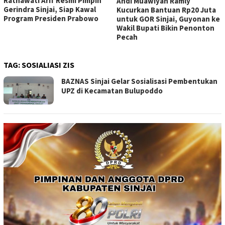
Ratnawati Arif Resmi Pimpin
Andi Muawiyah Ramly
Gerindra Sinjai, Siap Kawal
Kucurkan Bantuan Rp20 Juta
Program Presiden Prabowo
untuk GOR Sinjai, Guyonan ke
Wakil Bupati Bikin Penonton
Pecah
TAG:
SOSIALIASI ZIS
BAZNAS Sinjai Gelar Sosialisasi Pembentukan
UPZ di Kecamatan Bulupoddo