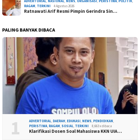
ADVERTORIAL
,
NASIONAL
,
NEWS
,
ORGANISASI
,
PERISTIWA
,
POLITIK
,
RAGAM
,
TERKINI
4 Agustus 2026
Ratnawati Arif Resmi Pimpin Gerindra Sin…
PALING BANYAK DIBACA
1
ADVERTORIAL
,
DAERAH
,
EDUKASI
,
NEWS
,
PENDIDIKAN
,
PERISTIWA
,
RAGAM
,
SOSIAL
,
TERKINI
8,663 x dibaca
Klarifikasi Dosen Soal Mahasiswa KKN UIA…